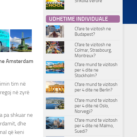
Shkolla Verore
UDHETIME INDIVIDUALE
Cfare te vizitosh ne
Budapest?
Cfare te vizitosh ne
Colmar, Strasbourg,
Montreux?
ij ne Amsterdam
Cfare mund te vizitosh
per 4 dite ne
Stockholm?
timin tim në
Cfare mund te vizitosh
per 4 dite ne Berlin?
tregoj në zyrë
Cfare mund te vizitosh
per 4 dite në Oslo,
Norvegji?
ja pa shkuar ne
Cfare mund te vizitosh
erdamit, dhe
per 4 dite në Malmo,
Suedi?
mal që keni