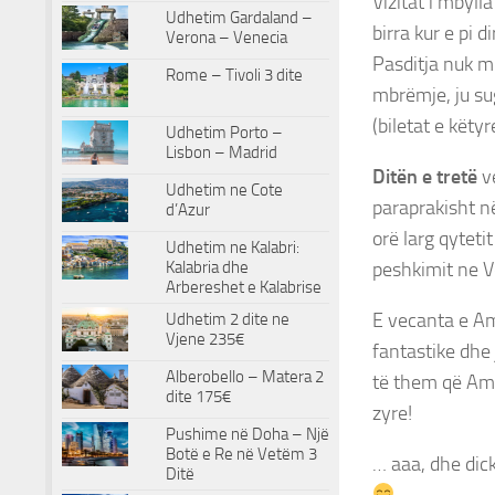
Vizitat i mbyl
Udhetim Gardaland –
birra kur e pi 
Verona – Venecia
Pasditja nuk mu
Rome – Tivoli 3 dite
mbrëmje, ju su
(biletat e këty
Udhetim Porto –
Lisbon – Madrid
Ditën e tretë
v
Udhetim ne Cote
paraprakisht n
d’Azur
orë larg qyteti
Udhetim ne Kalabri:
peshkimit ne V
Kalabria dhe
Arbereshet e Kalabrise
E vecanta e Am
Udhetim 2 dite ne
Vjene 235€
fantastike dhe 
Alberobello – Matera 2
të them që Ams
dite 175€
zyre!
Pushime në Doha – Një
Botë e Re në Vetëm 3
… aaa, dhe dic
Ditë