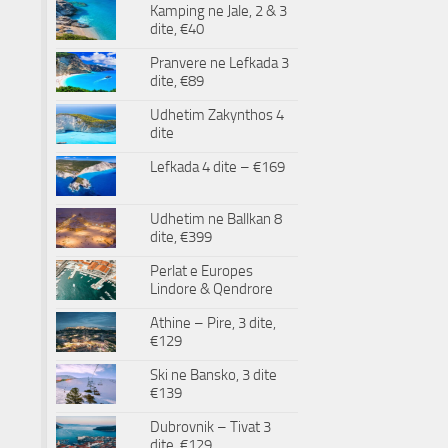
Kamping ne Jale, 2 & 3
dite, €40
Pranvere ne Lefkada 3
dite, €89
Udhetim Zakynthos 4
dite
Lefkada 4 dite – €169
Udhetim ne Ballkan 8
dite, €399
Perlat e Europes
Lindore & Qendrore
Athine – Pire, 3 dite,
€129
Ski ne Bansko, 3 dite
€139
Dubrovnik – Tivat 3
dite, €129