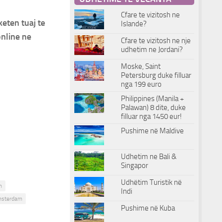
Cfare te vizitosh ne
eten tuaj te
Islande?
online ne
Cfare te vizitosh ne nje
udhetim ne Jordani?
Moske, Saint
Petersburg duke filluar
nga 199 euro
Philippines (Manila +
Palawan) 8 dite, duke
filluar nga 1450 eur!
Pushime në Maldive
Udhetim ne Bali &
Singapor
Udhëtim Turistik në
m
Indi
msterdam
Pushime në Kuba