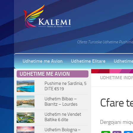
Oferta Turistike Udhetime Pushime 
Udhetime me Avion
Udhetime Elitare
Udhetime
UDHETIME ME AVION
UDHETIME INDI
Pushime ne Sardinia, 5
DITE €519
Udhetim Bilbao –
Cfare t
Biarritz – Lourdes
Udhetim ne Vendet
Baltike 6 dite
Dergojani miqv
Udhetim Bologna –