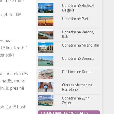
jon më e mirë
Udhëtim në Bruksel,
Belgjikë
 qytetit. Në
Udhëtim në Paris
Udhëtim në Verona,
Itali
zervova
Udhëtim në Milano, Itali
ë lira. Rreth 1
ristik i
Udhëtim në Venecia
Pushime ne Rome
e, arkitekturës
së natës, mund
Cfare te vizitosh ne
n, ju pres në
Barcelone?
Udhëtim në Zyrih,
Zvicër
sh. Ça të hash
UDHETIME TE VECANTA