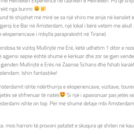
la me Heineken Experience në fabrikën e Heineken. Po që shi
direkt nga burimi
nd të shijohet më mirë se sa një xhiro me anije në kanalet e
gjeroj Ice Bar në Amsterdam, një lokal i bërë vetem me akull.
re eksperiencave i mbylla paraprakisht në Tirane).
endosa të vizitoj Mullinjtë me Erë, këtë udhëtim 1 ditor e re
ë agjensi sepse është shumë e kërkuar dhe zor se gjen vende t
t gjenden Mullinjtë e Erës në Zaanse Schans dhe fshati karakte
olendam. Ishin fantastike!
sterdamit ishte ndërthurrja e eksperiencave, vizitave, tourev
jetës së shfrenuar të natës
Si një i apasionuar pas jetës 
terdami ishte on top. Për më shumë detaje mbi Amsterdami
ka: mos harroni të provoni patatet e skuqura që shiten në kau