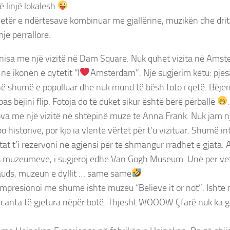
ë linjë lokalesh
jetër e ndërtesave kombinuar me gjallërine, muzikën dhe drita
je përrallore.
nisa me një vizitë në Dam Square. Nuk quhet vizita në Ams
 ne ikonën e qytetit “I
Amsterdam”. Një sugjerim këtu: pjes
ë shumë e populluar dhe nuk mund të bësh foto i qetë. Bëje
as bëjini flip. Fotoja do të duket sikur është bërë përballë
.
va me një vizitë në shtëpinë muze te Anna Frank. Nuk jam n
istorive, por kjo ia vlente vërtet për t’u vizituar. Shumë in
etat t’i rezervoni në agjensi për të shmangur rradhët e gjata. 
 muzeumeve, i sugjeroj edhe Van Gogh Museum. Unë per vet
ds, muzeun e dyllit … same same
impresionoi më shumë ishte muzeu “Believe it or not”. Ishte
ecanta të gjetura nëpër botë. Thjesht WOOOW Çfarë nuk ka g