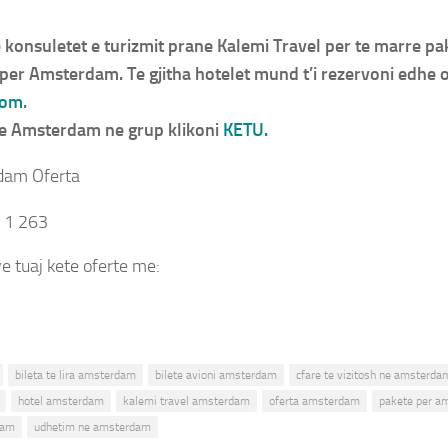
konsuletet e turizmit prane Kalemi Travel per te marre pak
per Amsterdam. Te gjitha hotelet mund t’i rezervoni edhe 
com
.
e Amsterdam ne grup klikoni
KETU.
dam Oferta
1 263
e tuaj kete oferte me:
Messenger
bileta te lira amsterdam
bilete avioni amsterdam
cfare te vizitosh ne amsterda
hotel amsterdam
kalemi travel amsterdam
oferta amsterdam
pakete per a
dam
udhetim ne amsterdam