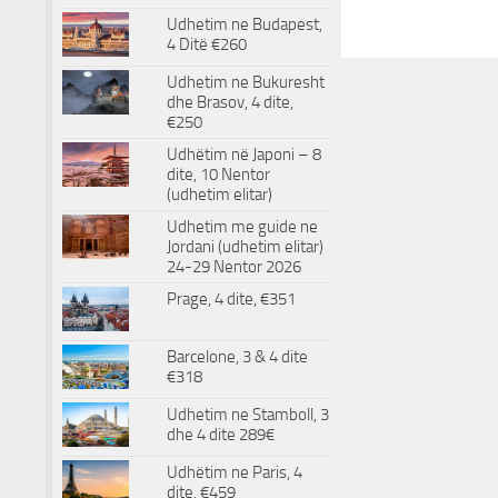
Udhetim ne Budapest,
4 Ditë €260
Udhetim ne Bukuresht
dhe Brasov, 4 dite,
€250
Udhëtim në Japoni – 8
dite, 10 Nentor
(udhetim elitar)
Udhetim me guide ne
Jordani (udhetim elitar)
24-29 Nentor 2026
Prage, 4 dite, €351
Barcelone, 3 & 4 dite
€318
Udhetim ne Stamboll, 3
dhe 4 dite 289€
Udhëtim ne Paris, 4
dite, €459