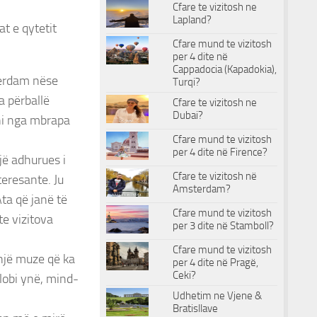
Cfare te vizitosh ne
Lapland?
t e qytetit
Cfare mund te vizitosh
per 4 dite në
Cappadocia (Kapadokia),
terdam nëse
Turqi?
a përballë
Cfare te vizitosh ne
Dubai?
ni nga mbrapa
Cfare mund te vizitosh
per 4 dite në Firence?
jë adhurues i
Cfare te vizitosh në
teresante. Ju
Amsterdam?
Ata që janë të
Cfare mund te vizitosh
e vizitova
per 3 dite në Stamboll?
Cfare mund te vizitosh
 një muze që ka
per 4 dite në Pragë,
Ceki?
lobi ynë, mind-
Udhetim ne Vjene &
Bratisllave