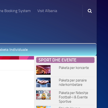
ne Booking System
Visit Albania
aketa Individuale
SPORT DHE EVENTE
Paketa per koncerte
Paketa per panaire
nderkombetare
Paketa per Ndeshje
Football-i & Evente
Sportive