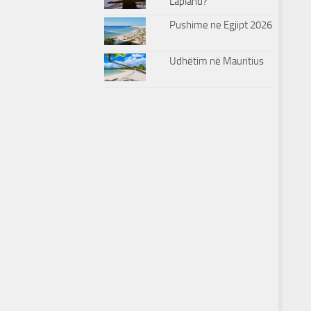
Lapland?
Pushime ne Egjipt 2026
Udhëtim në Mauritius