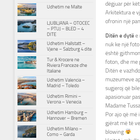
dëgjuar për kët
Udhetim ne Malte
Arkitektura e v
ofronin një pam
LJUBLJANA – OTOCEC
– PTUJ – BLED – 4
DITE
Ditën e dytë
e 
Udhetim Hallstatt –
nuk ke një foto
Vjene – Salzburg 4 dite
është gjithmon
Tur & Krocere ne
foton, dhe me p
Riviera Franceze dhe
Ditën e vazhdo
Italiane
muzeumeve apo h
Udhetim Valencia –
Madrid – Toledo
sugjeroj që bil
apasionuar pas
Udhetim Rimini –
Verona – Venecia
Madame Tussau
Udhetim Hamburg –
Por ajo që më 
Hannover – Bremen
gjërat më të v
Udhetim Milano –
blowing
Como – Garda