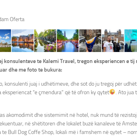
Messenger
dam Oferta
ej konsulenteve te Kalemi Travel, tregon eksperiencen e t
uar dhe me foto te bukura:
 konsulenti juaj i udhëtimeve, dhe sot do ju tregoj për udhë
eksperiencat “e çmendura” që të ofron ky qytet
. Ato jua 
as akomodimit dhe sistemimit në hotel, nuk mund të rezisto
ekuentuar, në shëtitoren dhe lokalet buzë kanaleve të Amst
a te Bull Dog Coffe Shop, lokali më i famshem në qytet – nor