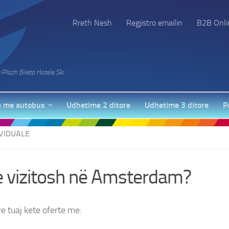
Rreth Nesh
Regjistro emailin
B2B Onli
Plazh Bileta Hotele Ski
 me autobus
Udhetime 2 ditore
Udhetime 3 ditore
P
VIDUALE
e vizitosh në Amsterdam?
e tuaj kete oferte me: