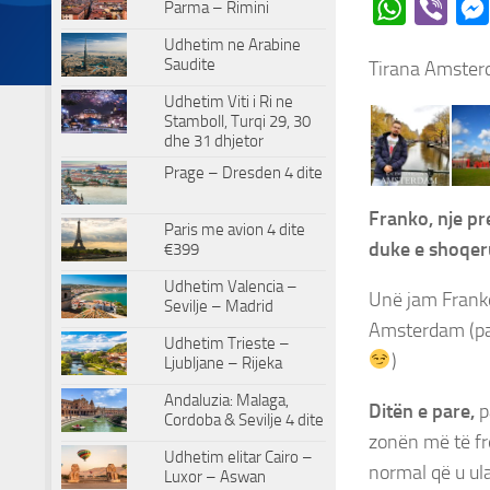
Parma – Rimini
WhatsApp
Viber
Udhetim ne Arabine
Saudite
Tirana Amster
Udhetim Viti i Ri ne
Stamboll, Turqi 29, 30
dhe 31 dhjetor
Prage – Dresden 4 dite
Franko, nje pr
Paris me avion 4 dite
duke e shoqer
€399
Udhetim Valencia –
Unë jam Franko,
Sevilje – Madrid
Amsterdam (pa 
Udhetim Trieste –
)
Ljubljane – Rijeka
Andaluzia: Malaga,
Ditën e pare,
p
Cordoba & Sevilje 4 dite
zonën më të fr
Udhetim elitar Cairo –
normal që u ul
Luxor – Aswan