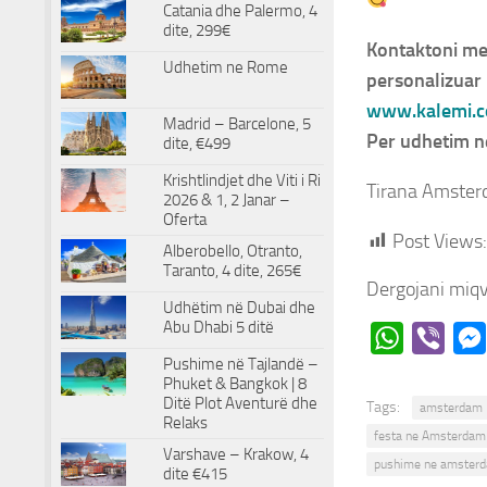
Catania dhe Palermo, 4
dite, 299€
Kontaktoni me 
Udhetim ne Rome
personalizuar 
www.kalemi.
Madrid – Barcelone, 5
Per udhetim n
dite, €499
Krishtlindjet dhe Viti i Ri
Tirana Amster
2026 & 1, 2 Janar –
Oferta
Post Views:
Alberobello, Otranto,
Taranto, 4 dite, 265€
Dergojani miqv
Udhëtim në Dubai dhe
Abu Dhabi 5 ditë
WhatsApp
Viber
Pushime në Tajlandë –
Phuket & Bangkok | 8
Ditë Plot Aventurë dhe
Tags:
amsterdam
Relaks
festa ne Amsterdam
Varshave – Krakow, 4
pushime ne amster
dite €415