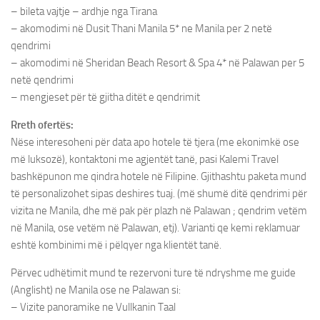
– bileta vajtje – ardhje nga Tirana
– akomodimi në Dusit Thani Manila 5* ne Manila per 2 netë
qendrimi
– akomodimi në Sheridan Beach Resort & Spa 4* në Palawan per 5
netë qendrimi
– mengjeset për të gjitha ditët e qendrimit
Rreth ofertës:
Nëse interesoheni për data apo hotele të tjera (me ekonimkë ose
më luksozë), kontaktoni me agjentët tanë, pasi Kalemi Travel
bashkëpunon me qindra hotele në Filipine. Gjithashtu paketa mund
të personalizohet sipas deshires tuaj. (më shumë ditë qendrimi për
vizita ne Manila, dhe më pak për plazh në Palawan ; qendrim vetëm
në Manila, ose vetëm në Palawan, etj). Varianti qe kemi reklamuar
eshtë kombinimi më i pëlqyer nga klientët tanë.
Përvec udhëtimit mund te rezervoni ture të ndryshme me guide
(Anglisht) ne Manila ose ne Palawan si:
– Vizite panoramike ne Vullkanin Taal