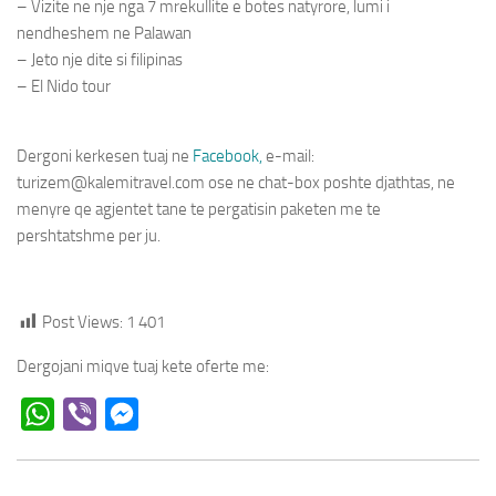
– Vizite ne nje nga 7 mrekullite e botes natyrore, lumi i
nendheshem ne Palawan
– Jeto nje dite si filipinas
– El Nido tour
Dergoni kerkesen tuaj ne
Facebook,
e-mail:
turizem@kalemitravel.com
ose ne chat-box poshte djathtas, ne
menyre qe agjentet tane te pergatisin paketen me te
pershtatshme per ju.
Post Views:
1 401
Dergojani miqve tuaj kete oferte me:
WhatsApp
Viber
Messenger