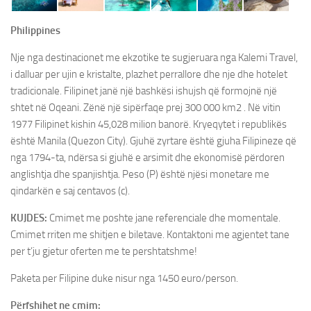
Paketa Individuale
Philippines
Nje nga destinacionet me ekzotike te sugjeruara nga Kalemi Travel,
i dalluar per ujin e kristalte, plazhet perrallore dhe nje dhe hotelet
tradicionale. Filipinet janë një bashkësi ishujsh që formojnë një
shtet në Oqeani. Zënë një sipërfaqe prej 300 000 km2 . Në vitin
1977 Filipinet kishin 45,028 milion banorë. Kryeqytet i republikës
është Manila (Quezon City). Gjuhë zyrtare është gjuha Filipineze që
nga 1794-ta, ndërsa si gjuhë e arsimit dhe ekonomisë përdoren
anglishtja dhe spanjishtja. Peso (P) është njësi monetare me
qindarkën e saj centavos (c).
KUJDES:
Cmimet me poshte jane referenciale dhe momentale.
Cmimet rriten me shitjen e biletave. Kontaktoni me agjentet tane
per t’ju gjetur oferten me te pershtatshme!
Paketa per Filipine duke nisur nga 1450 euro/person.
Përfshihet ne cmim: