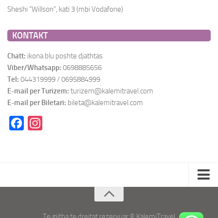
Sheshi “Willson”, kati 3 (mbi Vodafone)
KONTAKT
Chatt:
ikona blu poshte djathtas
Viber/Whatsapp:
0698885656
Tel:
044319999 / 0695884999
E-mail per Turizem:
turizem@kalemitravel.com
E-mail per Biletari:
bileta@kalemitravel.com
Facebook
Instagram
Politika e Privatësisë
Termat e Perdorimit/Blerja Online
Te gjitha te drejtat rezervuar © KalemiTravel