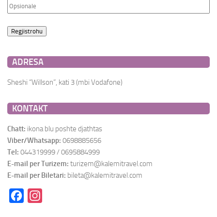
ADRESA
Sheshi “Willson”, kati 3 (mbi Vodafone)
KONTAKT
Chatt:
ikona blu poshte djathtas
Viber/Whatsapp:
0698885656
Tel:
044319999 / 0695884999
E-mail per Turizem:
turizem@kalemitravel.com
E-mail per Biletari:
bileta@kalemitravel.com
Facebook
Instagram