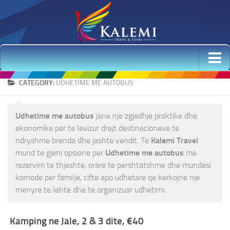
Udhetime me Avion
CATEGORY:
UDHETIME ME AUTOBUS
Udhetime Elitare
Udhetime me autobus
jane nje zgjedhje praktike dhe
Udhetime me autobus
ekonomike per te levizur drejt destinacioneve te
Krishtlindjet dhe Viti i Ri 2026 & 1, 2 Janar – Oferta
ndryshme brenda dhe jashte vendit. Te
Kalemi Travel
mund te gjeni opsione per
Udhetime
me
autobus
me
Udhetime per Ski
rezervim te thjeshte, orare te pershtatshme dhe mundesi
Udhetime me Guide
komode per familje, cifte apo udhetare qe kerkojne nje
Udhetime ne Shqiperi
menyre te lehte dhe te organizuar udhetimi.
Udhetime 2 ditore
Kamping ne Jale, 2 & 3 dite, €40
Udhetime 3 ditore