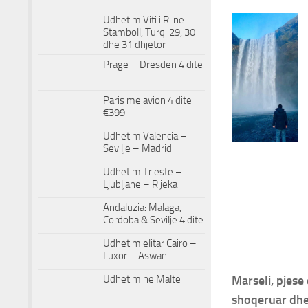
Udhetim Viti i Ri ne
Stamboll, Turqi 29, 30
dhe 31 dhjetor
Prage – Dresden 4 dite
Paris me avion 4 dite
€399
Udhetim Valencia –
Sevilje – Madrid
Udhetim Trieste –
Ljubljane – Rijeka
Andaluzia: Malaga,
Cordoba & Sevilje 4 dite
Udhetim elitar Cairo –
Luxor – Aswan
Udhetim ne Malte
Marseli, pjese
shoqeruar dhe