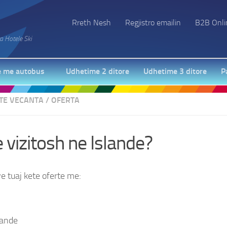
Rreth Nesh
Regjistro emailin
B2B Onli
a Hotele Ski
 me autobus
Udhetime 2 ditore
Udhetime 3 ditore
P
 TE VECANTA
/
OFERTA
e vizitosh ne Islande?
e tuaj kete oferte me:
Messenger
lande