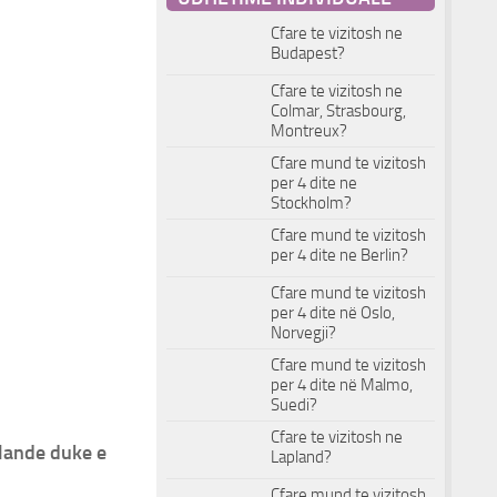
Cfare te vizitosh ne
Budapest?
Cfare te vizitosh ne
Colmar, Strasbourg,
Montreux?
Cfare mund te vizitosh
per 4 dite ne
Stockholm?
Cfare mund te vizitosh
per 4 dite ne Berlin?
Cfare mund te vizitosh
per 4 dite në Oslo,
Norvegji?
Cfare mund te vizitosh
per 4 dite në Malmo,
Suedi?
Cfare te vizitosh ne
Lapland?
slande duke e
Cfare mund te vizitosh