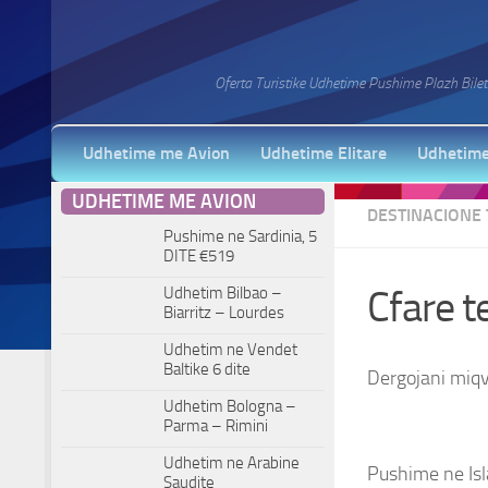
Oferta Turistike Udhetime Pushime Plazh Bilet
Udhetime me Avion
Udhetime Elitare
Udhetime
UDHETIME ME AVION
DESTINACIONE
Pushime ne Sardinia, 5
DITE €519
Udhetim Bilbao –
Cfare t
Biarritz – Lourdes
Udhetim ne Vendet
Baltike 6 dite
Dergojani miqv
Udhetim Bologna –
Parma – Rimini
WhatsApp
Viber
Udhetim ne Arabine
Saudite
Pushime ne Is