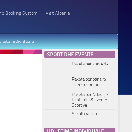
ne Booking System
Visit Albania
aketa Individuale
SPORT DHE EVENTE
Paketa per koncerte
Paketa per panaire
nderkombetare
Paketa per Ndeshje
Football-i & Evente
Sportive
Shkolla Verore
UDHETIME INDIVIDUALE