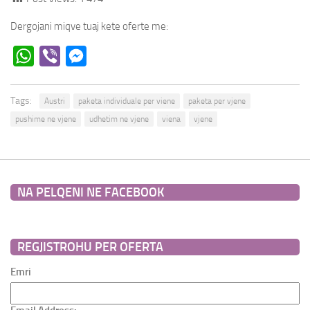
Dergojani miqve tuaj kete oferte me:
WhatsApp
Viber
Messenger
Tags:
Austri
paketa individuale per viene
paketa per vjene
pushime ne vjene
udhetim ne vjene
viena
vjene
NA PELQENI NE FACEBOOK
REGJISTROHU PER OFERTA
Emri