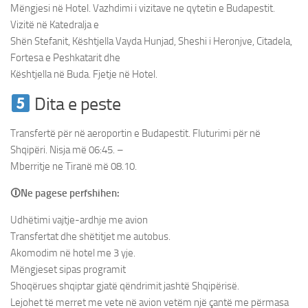
Mëngjesi në Hotel. Vazhdimi i vizitave ne qytetin e Budapestit.
Vizitë në Katedralja e
Shën Stefanit, Kështjella Vayda Hunjad, Sheshi i Heronjve, Citadela,
Fortesa e Peshkatarit dhe
Kështjella në Buda. Fjetje në Hotel.
Dita e peste
Transfertë për në aeroportin e Budapestit. Fluturimi për në
Shqipëri. Nisja më 06:45. –
Mberritje ne Tiranë më 08.10.
🛈Ne pagese perfshihen:
Udhëtimi vajtje-ardhje me avion
Transfertat dhe shëtitjet me autobus.
Akomodim në hotel me 3 yje.
Mëngjeset sipas programit
Shoqërues shqiptar gjatë qëndrimit jashtë Shqipërisë.
Lejohet të merret me vete në avion vetëm një çantë me përmasa