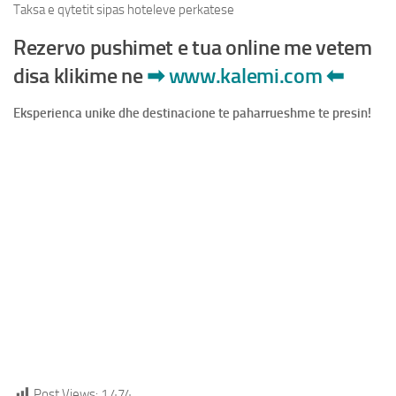
Taksa e qytetit sipas hoteleve perkatese
Rezervo pushimet e tua online me vetem
disa klikime ne
➡
www.kalemi.com
⬅
Eksperienca unike dhe destinacione te paharrueshme te presin!
tags: viena, udhëtim në vienë, tiranë vienë, hotele në vienë, vienë tiranë,
viti i ri në vienë, krishtlindje në vienë, viena austri, viena oferta, bileta
avioni tiranë vienë, ofertë viena, hotel vienë, oferta viena, agjensi
udhëtimi, udhëtime turistike, agjensi udhëtimesh, agjënsi udhëtimi
tiranë, agjensi udhëtimesh me avion, agjensi udhëtimi me avion, axhensi
udhëtimesh, agjensi udhëtimesh tiranë, agjensi udhëtimi online, axhensi
udhëtimi, udhëtim turistik, udhëtim, agjensi udhëtimi turistike, agjenci
udhëtimi, oferta turistike, oferta për pushime, oferta pushimesh, agjensi
turistike tiranë oferta, oferta pushimesh, oferta bileta avioni, oferta
udhëtimi, oferta për bileta avioni, oferta udhëtimesh me avion, oferta
për udhëtime turistike.
Post Views:
1 474