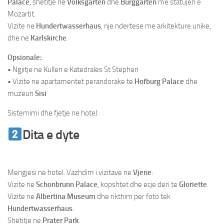
Palace
, shëtitje ne
Volksgarten
dhe
Burggarten
me statujen e
Mozartit.
Vizite ne
Hundertwasserhaus
, nje ndertese me arkitekture unike,
dhe ne
Karlskirche
.
Opsionale:
• Ngjitje ne Kullen e Katedrales St Stephen
• Vizite ne apartamentet perandorake te
Hofburg Palace
dhe
muzeun
Sisi
Sistemimi dhe fjetje ne hotel.
Dita e dyte
Udhetim ne Vjene &
Bratisllave
Mengjesi ne hotel. Vazhdim i vizitave ne
Vjene
:
Vizite ne
Schonbrunn Palace
, kopshtet dhe ecje deri te
Gloriette
.
Vizite ne
Albertina Museum
dhe rikthim per foto tek
Hundertwasserhaus
.
Shëtitje ne
Prater Park
.