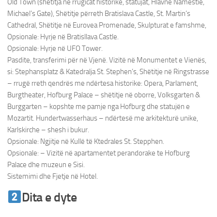
Old Town (shëtitja në rrugicat historike, statujat, Hlavné Námestie,
Michael’s Gate), Shëtitje përreth Bratislava Castle, St. Martin’s
Cathedral, Shëtitje në Eurovea Promenade, Skulpturat e famshme,
Opsionale: Hyrje në Bratisllava Castle.
Opsionale: Hyrje në UFO Tower.
Pasdite, transferimi për në Vjenë. Vizitë në Monumentet e Vienës,
si: Stephansplatz & Katedralja St. Stephen’s, Shëtitje në Ringstrasse
– rrugë rreth qendrës me ndërtesa historike: Opera, Parlament,
Burgtheater, Hofburg Palace – shëtitje në oborre, Volksgarten &
Burggarten – kopshte me pamje nga Hofburg dhe statujën e
Mozartit. Hundertwasserhaus – ndërtesë me arkitekturë unike,
Karlskirche – shesh i bukur.
Opsionale: Ngjitje në Kullë të Ktedrales St. Stepphen.
Opsionale: – Vizitë në apartamentet perandorake te Hofburg
Palace dhe muzeun e Sisi.
Sistemimi dhe Fjetje në Hotel.
Dita e dyte
Udhetim ne Vjene &
Bratisllave