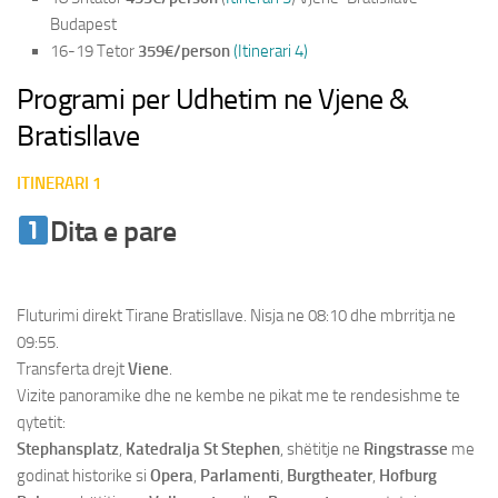
Budapest
16-19 Tetor
359€/person
(Itinerari 4)
Programi per Udhetim ne Vjene &
Bratisllave
ITINERARI 1
Dita e pare
Udhetim ne Vjene &
Bratisllave
Fluturimi direkt Tirane Bratisllave. Nisja ne 08:10 dhe mbrritja ne
09:55.
Transferta drejt
Viene
.
Vizite panoramike dhe ne kembe ne pikat me te rendesishme te
qytetit:
Stephansplatz
,
Katedralja St Stephen
, shëtitje ne
Ringstrasse
me
godinat historike si
Opera
,
Parlamenti
,
Burgtheater
,
Hofburg