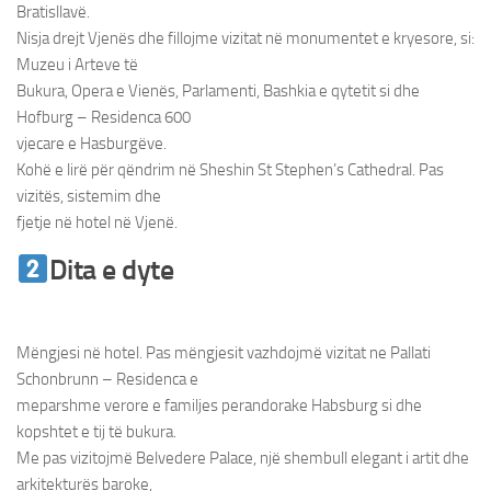
Bratisllavë.
Nisja drejt Vjenës dhe fillojme vizitat në monumentet e kryesore, si:
Muzeu i Arteve të
Bukura, Opera e Vienës, Parlamenti, Bashkia e qytetit si dhe
Hofburg – Residenca 600
vjecare e Hasburgëve.
Kohë e lirë për qëndrim në Sheshin St Stephen’s Cathedral. Pas
vizitës, sistemim dhe
fjetje në hotel në Vjenë.
Dita e dyte
Udhetim ne Vjene &
Bratisllave
Mëngjesi në hotel. Pas mëngjesit vazhdojmë vizitat ne Pallati
Schonbrunn – Residenca e
meparshme verore e familjes perandorake Habsburg si dhe
kopshtet e tij të bukura.
Me pas vizitojmë Belvedere Palace, një shembull elegant i artit dhe
arkitekturës baroke,