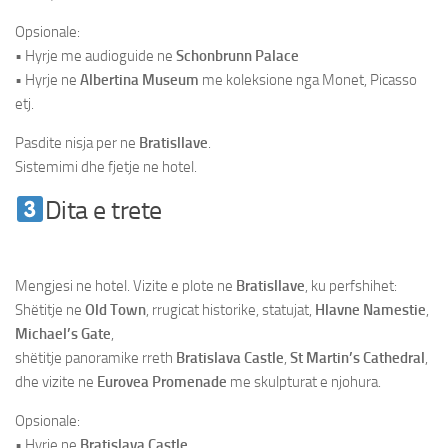
Opsionale:
• Hyrje me audioguide ne
Schonbrunn Palace
• Hyrje ne
Albertina Museum
me koleksione nga Monet, Picasso
etj.
Pasdite nisja per ne
Bratisllave
.
Sistemimi dhe fjetje ne hotel.
Dita e trete
Udhetim ne Vjene &
Bratisllave
Mengjesi ne hotel. Vizite e plote ne
Bratisllave
, ku perfshihet:
Shëtitje ne
Old Town
, rrugicat historike, statujat,
Hlavne Namestie
,
Michael’s Gate
,
shëtitje panoramike rreth
Bratislava Castle
,
St Martin’s Cathedral
,
dhe vizite ne
Eurovea Promenade
me skulpturat e njohura.
Opsionale:
• Hyrje ne
Bratislava Castle