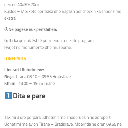
deri në 40x30x20cm.
Kujdes – Mbi këto përmasa dhe Bagazh për checkin ka shpenzime
ekstra).
🛈
Ne pagese nuk perfshihen:
Gjithcka që nuk është përmendur në këtë program.
Hyrjet në monumente dhe muzeume.
ITINERARI 4
Itinerari i fluturimeve:
Nisja
: Tirana 08:10 – 09:55 Bratisllave
Kthimi
: 18:00 – 19:35 Tirane
Dita e pare
Udhetim ne Vjene &
Bratisllave
Takimi 3 orë përpara udhëtimit me shoqëruesin në aeroport.
Udhëtimi me avion Tiranë – Bratisllavë. Mbërritja në orën 09:55 në