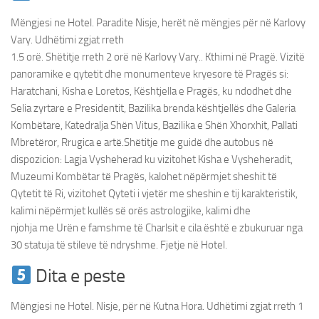
Mëngjesi ne Hotel. Paradite Nisje, herët në mëngjes për në Karlovy
Vary. Udhëtimi zgjat rreth
1.5 orë. Shëtitje rreth 2 orë në Karlovy Vary.. Kthimi në Pragë. Vizitë
panoramike e qytetit dhe monumenteve kryesore të Pragës si:
Haratchani, Kisha e Loretos, Kështjella e Pragës, ku ndodhet dhe
Selia zyrtare e Presidentit, Bazilika brenda kështjellës dhe Galeria
Kombëtare, Katedralja Shën Vitus, Bazilika e Shën Xhorxhit, Pallati
Mbretëror, Rrugica e artë.Shëtitje me guidë dhe autobus në
dispozicion: Lagja Vysheherad ku vizitohet Kisha e Vysheheradit,
Muzeumi Kombëtar të Pragës, kalohet nëpërmjet sheshit të
Qytetit të Ri, vizitohet Qyteti i vjetër me sheshin e tij karakteristik,
kalimi nëpërmjet kullës së orës astrologjike, kalimi dhe
njohja me Urën e famshme të Charlsit e cila është e zbukuruar nga
30 statuja të stileve të ndryshme. Fjetje në Hotel.
Dita e peste
Mëngjesi ne Hotel. Nisje, për në Kutna Hora. Udhëtimi zgjat rreth 1