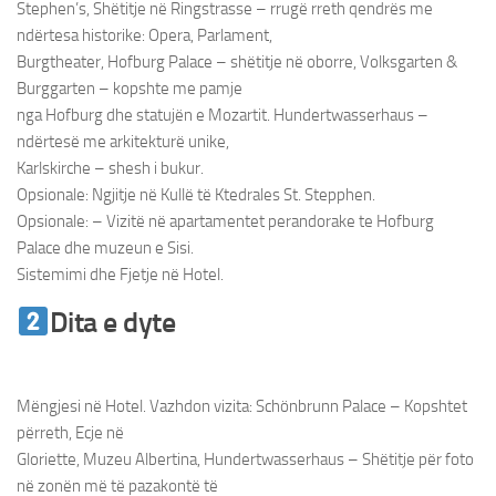
Stephen’s, Shëtitje në Ringstrasse – rrugë rreth qendrës me
ndërtesa historike: Opera, Parlament,
Burgtheater, Hofburg Palace – shëtitje në oborre, Volksgarten &
Burggarten – kopshte me pamje
nga Hofburg dhe statujën e Mozartit. Hundertwasserhaus –
ndërtesë me arkitekturë unike,
Karlskirche – shesh i bukur.
Opsionale: Ngjitje në Kullë të Ktedrales St. Stepphen.
Opsionale: – Vizitë në apartamentet perandorake te Hofburg
Palace dhe muzeun e Sisi.
Sistemimi dhe Fjetje në Hotel.
Dita e dyte
Udhetim ne Vjene &
Bratisllave
Mëngjesi në Hotel. Vazhdon vizita: Schönbrunn Palace – Kopshtet
përreth, Ecje në
Gloriette, Muzeu Albertina, Hundertwasserhaus – Shëtitje për foto
në zonën më të pazakontë të