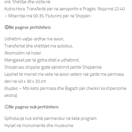
orë. Shëtitje dhe vizita në
Kutna Hora. Transfertë për në aeroportin e Pragës. Nisja më 22:40.
– Mberritje më 00.35. Fluturimi për në Shqipëri.
🛈Ne pagese perfshihen:
Udhëtimi vajtje-ardhje me avion,
Transfertat dhe shëtitjet me autobus,
Akomodim në hotel
Mëngjeset për të gjitha ditët e udhëtimit,
Shoqërues shqiptar gjatë qëndrimit jashtë Shqipërisë.
Lejohet të merret me vete në avion vetëm një çantë me përmasa
deri në 40 x 30 x 20 cm
(Kujdes – Mbi këto përmasa dhe Bagazh për checkin ka shpenzime
ekstra).
🛈
Ne pagese nuk perfshihen:
Gjithcka që nuk është përmendur në këtë program.
Hyrjet në monumente dhe muzeume.