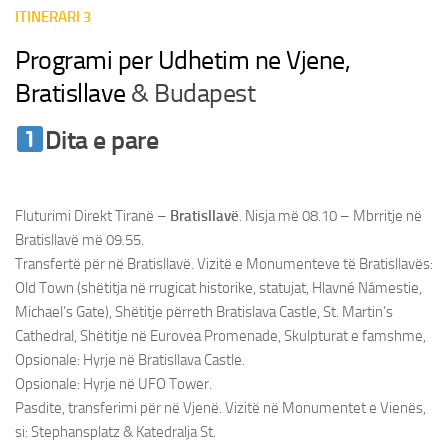
ITINERARI 3
Programi per Udhetim ne Vjene,
Bratisllave
& Budapest
Dita e pare
Udhetim ne Vjene &
Bratisllave
Fluturimi Direkt Tiranë –
Bratisllavë
. Nisja më 08.10 – Mbrritje në
Bratisllavë më 09.55.
Transfertë për në Bratisllavë. Vizitë e Monumenteve të Bratisllavës:
Old Town (shëtitja në rrugicat historike, statujat, Hlavné Námestie,
Michael’s Gate), Shëtitje përreth Bratislava Castle, St. Martin’s
Cathedral, Shëtitje në Eurovea Promenade, Skulpturat e famshme,
Opsionale: Hyrje në Bratisllava Castle.
Opsionale: Hyrje në UFO Tower.
Pasdite, transferimi për në Vjenë. Vizitë në Monumentet e Vienës,
si: Stephansplatz & Katedralja St.