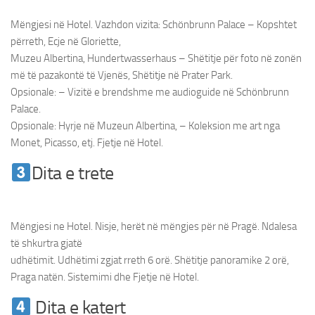
Mëngjesi në Hotel. Vazhdon vizita: Schönbrunn Palace – Kopshtet
përreth, Ecje në Gloriette,
Muzeu Albertina, Hundertwasserhaus – Shëtitje për foto në zonën
më të pazakontë të Vjenës, Shëtitje në Prater Park.
Opsionale: – Vizitë e brendshme me audioguide në Schönbrunn
Palace.
Opsionale: Hyrje në Muzeun Albertina, – Koleksion me art nga
Monet, Picasso, etj. Fjetje në Hotel.
Dita e trete
Udhetim ne Vjene &
Bratisllave
Mëngjesi ne Hotel. Nisje, herët në mëngjes për në Pragë. Ndalesa
të shkurtra gjatë
udhëtimit. Udhëtimi zgjat rreth 6 orë. Shëtitje panoramike 2 orë,
Praga natën. Sistemimi dhe Fjetje në Hotel.
Dita e katert