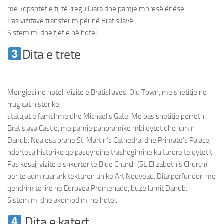
me kopshtet e tij të rregulluara dhe pamje mbresëlënëse
Pas vizitave transferim për në Bratisllavë.
Sistemimi dhe fjetje në hotel.
Dita e trete
Udhetim ne Vjene &
Bratisllave
Mëngjesi në hotel. Vizitë e Bratisllavës: Old Town, me shëtitje në
rrugicat historike,
statujat e famshme dhe Michael’s Gate. Më pas shëtitje përreth
Bratislava Castle, me pamje panoramike mbi qytet dhe lumin
Danub. Ndalesa pranë St. Martin’s Cathedral dhe Primate’s Palace,
ndërtesa historike që pasqyrojnë trashëgiminë kulturore të qytetit.
Pas kësaj, vizitë e shkurtër te Blue Church (St. Elizabeth’s Church)
për të admiruar arkitekturën unike Art Nouveau. Dita përfundon me
qëndrim të lirë në Eurovea Promenade, buzë lumit Danub.
Sistemimi dhe akomodimi në hotel.
Dita e katert