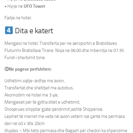
• Hyrje ne
UFO Tower
Fjetje ne hotel.
Dita e katert
Mengjesi ne hotel. Transferta per ne aeroportin e Bratisllaves.
Fluturimi Bratisllave Tirane. Nisja ne 06:00 dhe mberritja ne 07:35.
Fundi i sherbimit tone.
🛈Ne pagese perfshihen:
Udhëtimi vajtje-ardhje me avion,
Transfertat dhe shëtitjet me autobus,
Akomodim në hotel me 3 yje,
Mëngjeset për të gjitha ditët e udhëtimit,
Shoqërues shqiptar gjatë qëndrimit jashtë Shqipërisë.
Lejohet të merret me vete në avion vetëm një çantë me përmasa
deri në 40 x 30x 20cm
(Kujdes – Mbi këto përmasa dhe Bagazh për checkin ka shpenzime