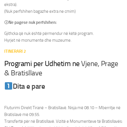
ekstra).
(Nuk perfshihen bagazhe extra ne cmim)
🛈
Ne pagese nuk perfshihen:
Gjithcka që nuk është përmendur në këtë program.
Hyrjet në monumente dhe muzeume.
ITINERARI 2
Programi per Udhetim ne
Vjene, Prage
& Bratisllave
Dita e pare
Udhetim ne Vjene &
Bratisllave
Fluturimi Direkt Tiranë – Bratisllavë. Nisja më 08.10 – Mberritje në
Bratislavë më 09.55.
Transfertë për në Bratisllavë. Vizitë e Monumenteve të Bratisllavës: