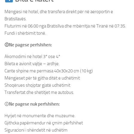
Mëngjesi në hotel, dhe transfera direkt për në aeroportin e
Bratisllavës.
Fluturimi në 06:00 nga Bratisllva dhe mbërritja në Tiranë në 07:35.
Fundi i shërbimit tonë.
🛈Ne pagese perfshihen:
Akomodimi në hotel 3* ose 4*
Bileta e avionit vajtje – ardhje.
Cante shpine me permasa 40x30x20 cm (10 kg)
Mëngjeset për të gjitha ditët e udhëtimit
Shoqërues shqiptar gjatë udhëtimit
Transfertat dhe shëtitjet me autobus.
🛈
Ne pagese nuk perfshihen:
Hyrjet në monumente dhe muzeume.
Gjithcka papërmendur në çmim përfshihet
Siguracioni i shëndetit në udhëtim