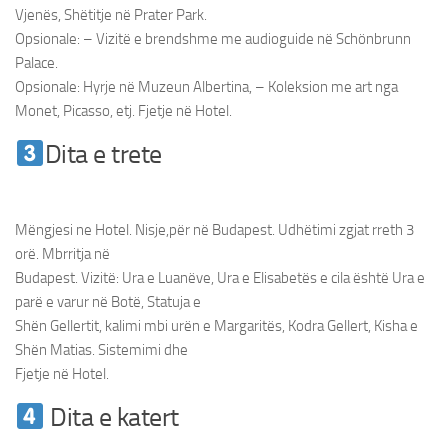
Vjenës, Shëtitje në Prater Park.
Opsionale: – Vizitë e brendshme me audioguide në Schönbrunn
Palace.
Opsionale: Hyrje në Muzeun Albertina, – Koleksion me art nga
Monet, Picasso, etj. Fjetje në Hotel.
Dita e trete
Udhetim ne Vjene &
Bratisllave
Mëngjesi ne Hotel. Nisje,për në Budapest. Udhëtimi zgjat rreth 3
orë. Mbrritja në
Budapest. Vizitë: Ura e Luanëve, Ura e Elisabetës e cila është Ura e
parë e varur në Botë, Statuja e
Shën Gellertit, kalimi mbi urën e Margaritës, Kodra Gellert, Kisha e
Shën Matias. Sistemimi dhe
Fjetje në Hotel.
Dita e katert