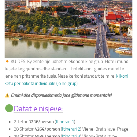
Paketa Individuale
KUJDES: Ky eshte nje udhetim ekonomik ne grup. Hoteli mund
te jete larg qendres dhe standardi i hotelit apo i guides mund te
jene nen pritshmerite tuaja. Nese kerkoni standart te mire,
klikoni
ketu per paketa individuale (jo ne grup)
Cmimi dhe disponueshmeria jane gjithmone momentale!
Datat e nisjeve:
2 Tetor
323€/person
(
Itinerari 1
)
28 Shtator
426€/person
(
Itinerari 2
) Vjene-Bratisllave-Prage
18 Shtator
453€/person
(
Itinerari 3
) Vjene-Bratisllave-