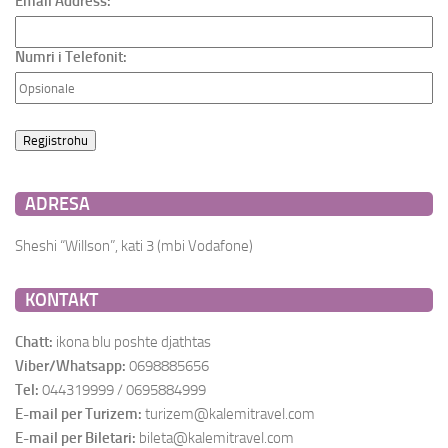
Email Address:
Numri i Telefonit:
ADRESA
Sheshi “Willson”, kati 3 (mbi Vodafone)
KONTAKT
Chatt:
ikona blu poshte djathtas
Viber/Whatsapp:
0698885656
Tel:
044319999 / 0695884999
E-mail per Turizem:
turizem@kalemitravel.com
E-mail per Biletari:
bileta@kalemitravel.com