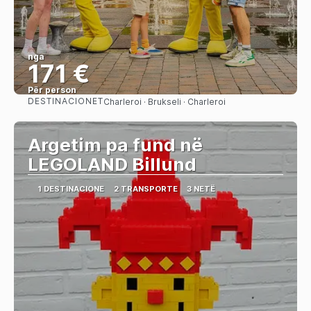
nga
171 €
Për person
DESTINACIONET
Charleroi · Brukseli · Charleroi
Shihni
Argetim pa fund në
LEGOLAND Billund
1 DESTINACIONE
2 TRANSPORTE
3 NETË