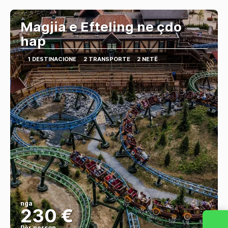
Magjia e Efteling ne çdo
hap
1 DESTINACIONE
2 TRANSPORTE
2 NETË
nga
230 €
Për person