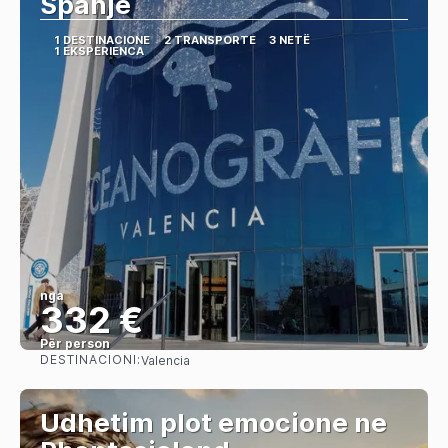
Spanje
1 DESTINACIONE
2 TRANSPORTE
3 NETË
1 EKSPERIENCA
nga
332 €
Për person
DESTINACIONI:
Valencia
Shihni
Udhetim plot emocione ne