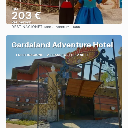
nga
203 €
Për person
DESTINACIONET
Hahn · Frankfurt · Hahn
Shihni
Gardaland Adventure Hotel
1 DESTINACIONE
2 TRANSPORTE
2 NETË