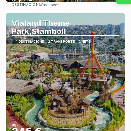
DESTINACIONI:
Eindhoven
Shihni
Vialand Theme
Park,Stamboll
1 DESTINACIONE
2 TRANSPORTE
2 NETË
nga