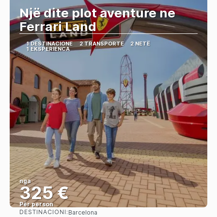
Një dite plot aventure ne
Ferrari Land
1 DESTINACIONE
2 TRANSPORTE
2 NETË
1 EKSPERIENCA
nga
325 €
Për person
DESTINACIONI:
Barcelona
Shihni