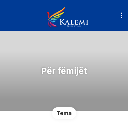
Për fëmijët
Tema