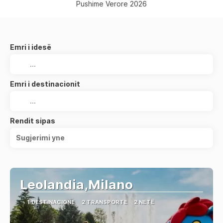
Pushime Verore 2026
Emri i idesë
Emri i destinacionit
Rendit sipas
Sugjerimi yne
Leolandia,Milano
1 DESTINACIONE
2 TRANSPORTE
2 NETË