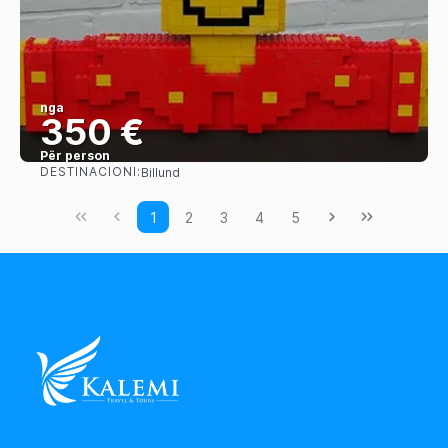
nga
350 €
Për person
DESTINACIONI:
Billund
Shihni
1
2
3
4
5