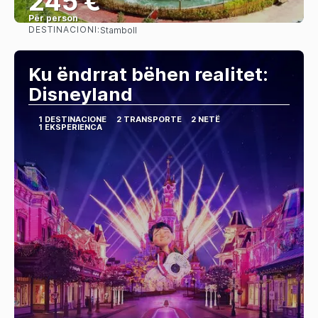
245 €
Për person
DESTINACIONI:
Stamboll
Shihni
Ku ëndrrat bëhen realitet:
Disneyland
1 DESTINACIONE
2 TRANSPORTE
2 NETË
1 EKSPERIENCA