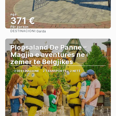
nga
371 €
Për person
DESTINACIONI:
Garda
Shihni
Plopsaland De Panne –
Magjia e aventurës ne
zemer te Belgjikes
3 DESTINACIONE
2 TRANSPORTE
2 NETË