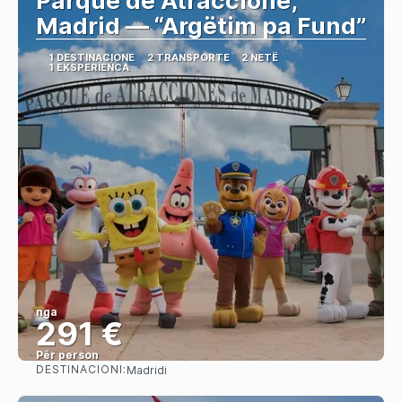
Parque de Atraccione,
Madrid — “Argëtim pa Fund”
1 DESTINACIONE
2 TRANSPORTE
2 NETË
1 EKSPERIENCA
nga
291 €
Për person
DESTINACIONI:
Madridi
Shihni