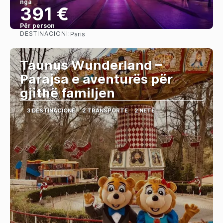
nga
391 €
Për person
DESTINACIONI:
Paris
Shihni
Taunus Wunderland –
Parajsa e aventurës për
gjithë familjen
3 DESTINACIONE
2 TRANSPORTE
2 NETË