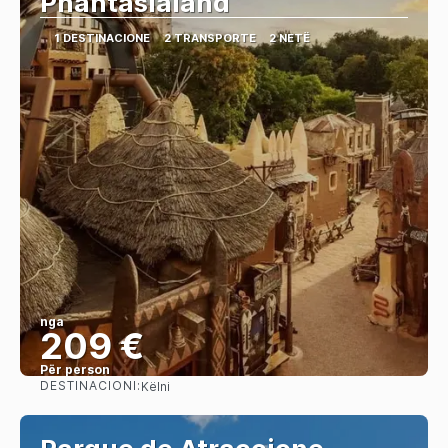
Phantasialand
1 DESTINACIONE
2 TRANSPORTE
2 NETË
nga
209 €
Për person
DESTINACIONI:
Këlni
Shihni