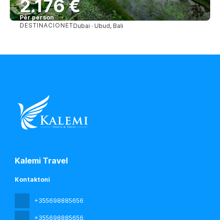
2.176 €
Për person
DESTINACIONET
Dubai · Ubud, Bali
Shihni
Kalemi Travel
Kontaktoni
+355698885656
+355698885656