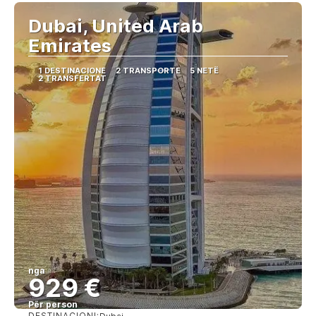
Dubai, United Arab
Emirates
1 DESTINACIONE
2 TRANSPORTE
5 NETË
2 TRANSFERTAT
nga
929 €
Për person
DESTINACIONI: