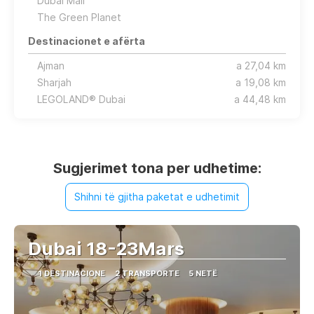
Dubai Mall
The Green Planet
Destinacionet e afërta
Ajman
a 27,04 km
Sharjah
a 19,08 km
LEGOLAND® Dubai
a 44,48 km
Sugjerimet tona per udhetime:
Shihni të gjitha paketat e udhetimit
Dubai 18-23Mars
1 DESTINACIONE
2 TRANSPORTE
5 NETË