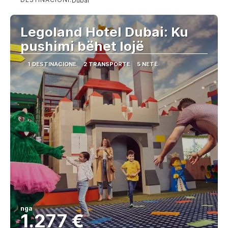
Dubai
Shihni
Legoland Hotel Dubai: Ku
pushimi bëhet lojë
1 DESTINACIONE
2 TRANSPORTE
5 NETË
nga
1.277 €