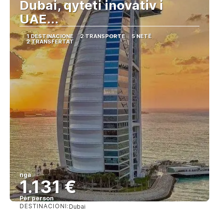
Dubai, qyteti inovativ i
UAE...
1 DESTINACIONE
2 TRANSPORTE
5 NETË
2 TRANSFERTAT
nga
1.131 €
Për person
DESTINACIONI:
Dubai
Shihni