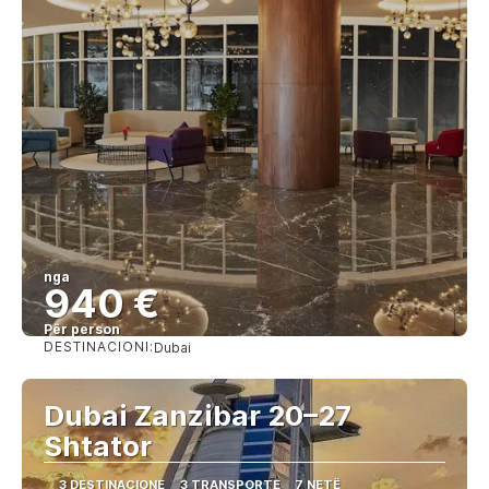
nga
940 €
Për person
DESTINACIONI:
Dubai
Shihni
Dubai Zanzibar 20–27
Shtator
3 DESTINACIONE
3 TRANSPORTE
7 NETË