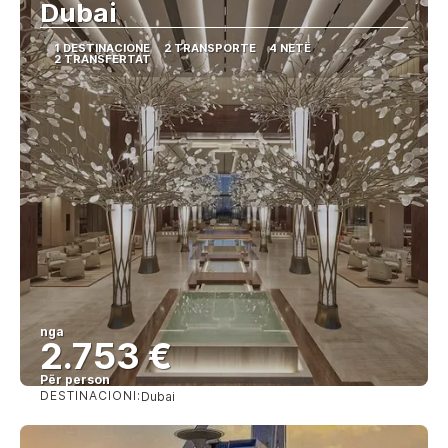
Dubai
1 DESTINACIONE
2 TRANSPORTE
4 NETË
2 TRANSFERTAT
nga
2.753 €
Për person
DESTINACIONI:
Dubai
Shihni