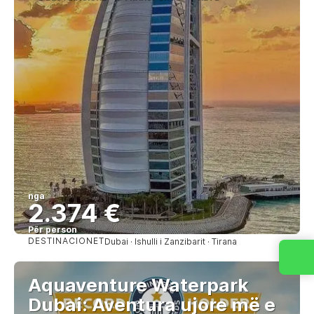
nga
2.374 €
Për person
DESTINACIONET
Dubai · Ishulli i Zanzibarit · Tirana
Shihni
Aquaventure Waterpark
Dubai: Aventura ujore më e