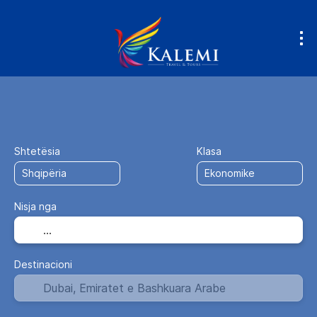
Avion + Hotel
Hotele
Fly & Drive
+
Shtetësia
Klasa
Nisja nga
Destinacioni