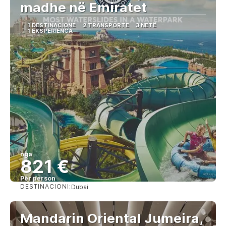
madhe në Emiratet
1 DESTINACIONE
2 TRANSPORTE
3 NETË
1 EKSPERIENCA
nga
821 €
Për person
DESTINACIONI:
Dubai
Shihni
Mandarin Oriental Jumeira,