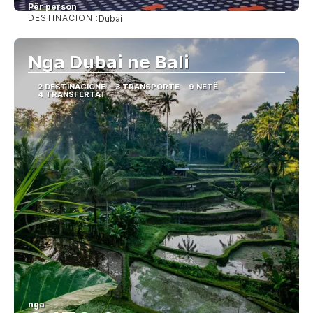
Për person
DESTINACIONI:
Dubai
Shihni
Nga Dubai ne Bali
2 DESTINACIONE
3 TRANSPORTE
9 NETË
4 TRANSFERTAT
nga