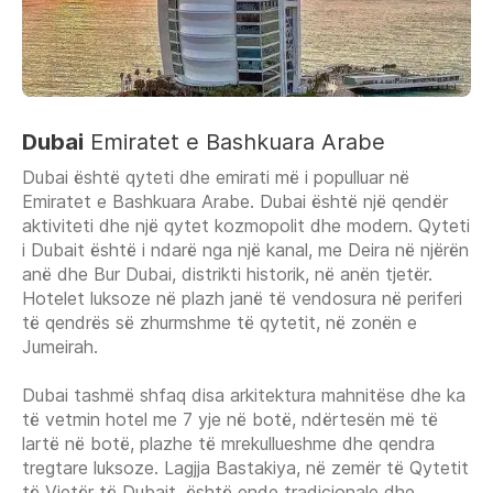
Dubai
Emiratet e Bashkuara Arabe
Dubai është qyteti dhe emirati më i populluar në
Emiratet e Bashkuara Arabe. Dubai është një qendër
aktiviteti dhe një qytet kozmopolit dhe modern. Qyteti
i Dubait është i ndarë nga një kanal, me Deira në njërën
anë dhe Bur Dubai, distrikti historik, në anën tjetër.
Hotelet luksoze në plazh janë të vendosura në periferi
të qendrës së zhurmshme të qytetit, në zonën e
Jumeirah.
Dubai tashmë shfaq disa arkitektura mahnitëse dhe ka
të vetmin hotel me 7 yje në botë, ndërtesën më të
lartë në botë, plazhe të mrekullueshme dhe qendra
tregtare luksoze. Lagjja Bastakiya, në zemër të Qytetit
të Vjetër të Dubait, është ende tradicionale dhe