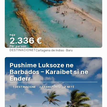
nga
2.336 €
Për person
DESTINACIONET
Cartagena de Indias · Baru
Shihni
Pushime Luksoze ne
Barbados – Karaibet si ne
Enderr
1 DESTINACIONE
2 TRANSPORTE
7 NETË