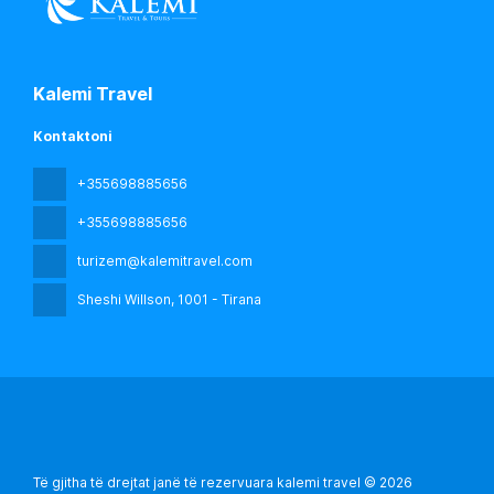
Kalemi Travel
Kontaktoni
+355698885656
+355698885656
turizem@kalemitravel.com
Sheshi Willson
, 1001 - Tirana
Të gjitha të drejtat janë të rezervuara kalemi travel © 2026