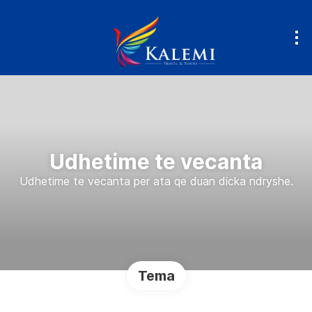
Udhetime te vecanta
Udhetime te vecanta per ata qe duan dicka ndryshe.
Tema