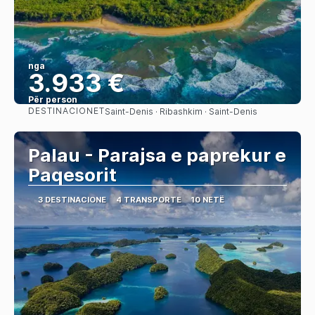
nga
3.933 €
Për person
DESTINACIONET
Saint-Denis · Ribashkim · Saint-Denis
Shihni
Palau - Parajsa e paprekur e
Paqesorit
3 DESTINACIONE
4 TRANSPORTE
10 NETË