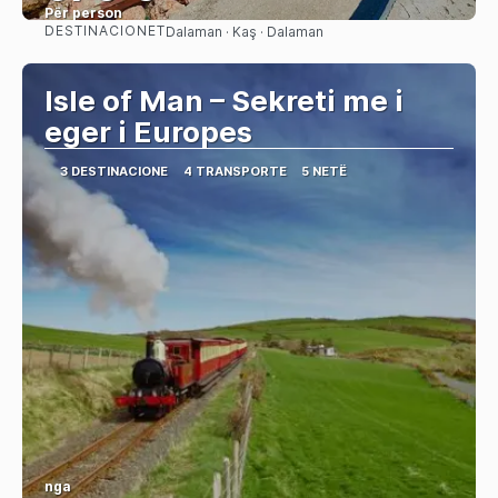
Për person
DESTINACIONET
Dalaman · Kaş · Dalaman
Shihni
Isle of Man – Sekreti me i
eger i Europes
3 DESTINACIONE
4 TRANSPORTE
5 NETË
nga