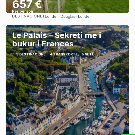
657 €
Për person
DESTINACIONET
Londër · Douglas · Londër
Shihni
Le Palais – Sekreti me i
bukur i Frances
3 DESTINACIONE
4 TRANSPORTE
5 NETË