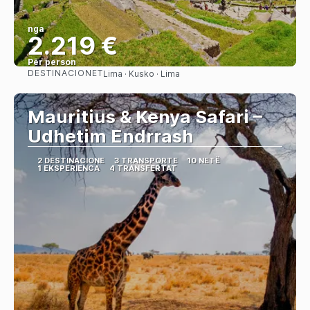
nga
2.219 €
Për person
DESTINACIONET
Lima · Kusko · Lima
Shihni
Mauritius & Kenya Safari –
Udhetim Endrrash
2 DESTINACIONE
3 TRANSPORTE
10 NETË
1 EKSPERIENCA
4 TRANSFERTAT