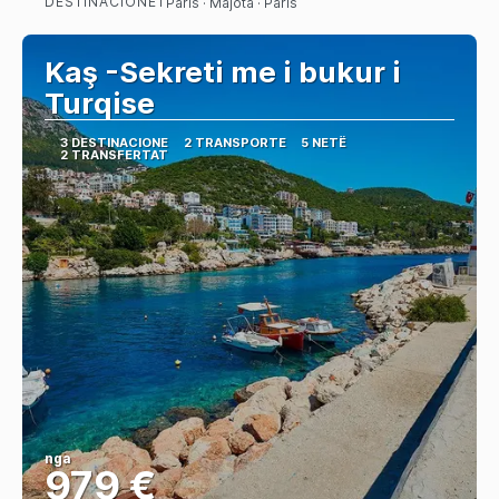
DESTINACIONET
Paris · Majota · Paris
Shihni
Kaş -Sekreti me i bukur i
Turqise
3 DESTINACIONE
2 TRANSPORTE
5 NETË
2 TRANSFERTAT
nga
979 €