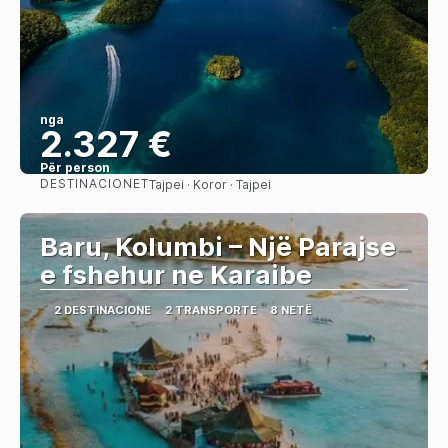
nga
2.327 €
Për person
DESTINACIONET
Tajpei · Koror · Tajpei
Shihni
Baru, Kolumbi – Një Parajse
e fshehur ne Karaibe
2 DESTINACIONE
2 TRANSPORTE
8 NETË