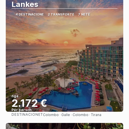
Lankes
4 DESTINACIONE
2 TRANSPORTE
7 NETË
nga
2.172 €
Për person
DESTINACIONET
Colombo · Galle · Colombo · Tirana
Shihni