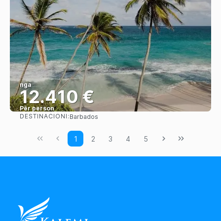
nga
12.410 €
Për person
DESTINACIONI:
Barbados
Shihni
1
2
3
4
5