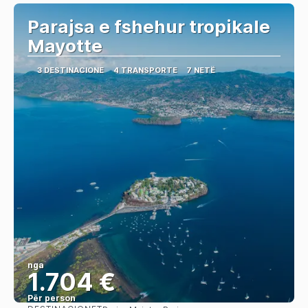
Parajsa e fshehur tropikale
Mayotte
3 DESTINACIONE
4 TRANSPORTE
7 NETË
nga
1.704 €
Për person