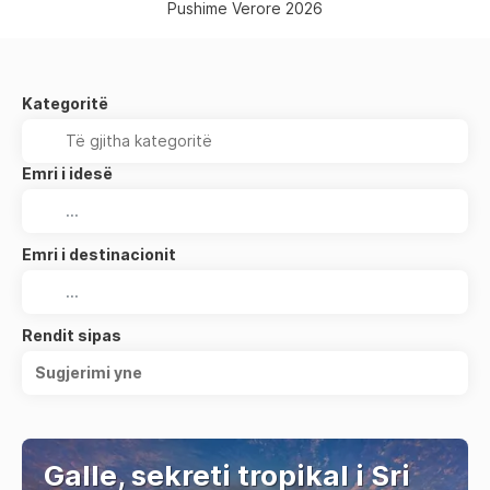
Pushime Verore 2026
Kategoritë
Emri i idesë
Emri i destinacionit
Rendit sipas
Sugjerimi yne
Galle, sekreti tropikal i Sri