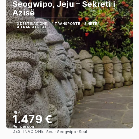
Seogwipo, Jeju – Sekreti i
Azisë
3 DESTINACIONE
4 TRANSPORTE
8 NETË
4 TRANSFERTAT
nga
1.479 €
Për person
DESTINACIONET
Seul · Seogwipo · Seul
Shihni