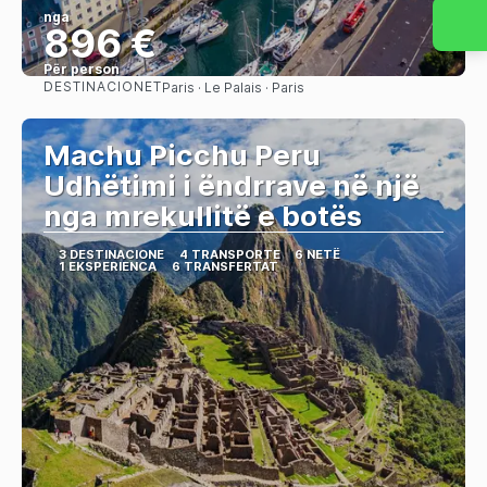
nga
896 €
Për person
DESTINACIONET
Paris · Le Palais · Paris
Shihni
Machu Picchu Peru
Udhëtimi i ëndrrave në një
nga mrekullitë e botës
3 DESTINACIONE
4 TRANSPORTE
6 NETË
1 EKSPERIENCA
6 TRANSFERTAT