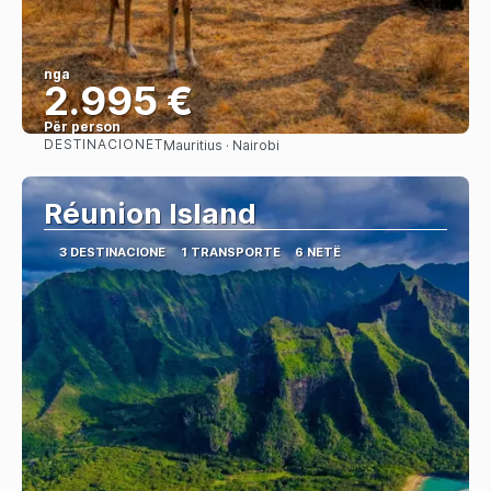
nga
2.995 €
Për person
DESTINACIONET
Mauritius · Nairobi
Shihni
Réunion Island
3 DESTINACIONE
1 TRANSPORTE
6 NETË