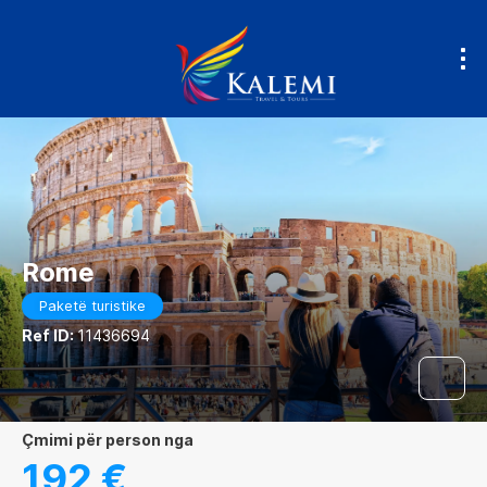
Rome
Paketë turistike
Ref ID:
11436694
çmimi për person nga
192 €