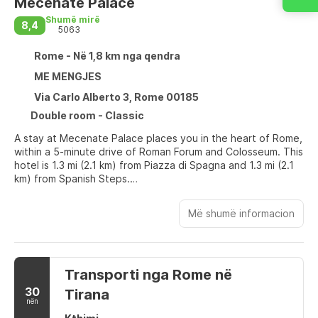
Mecenate Palace
Shumë mirë
8,4
5063
Rome - Në 1,8 km nga qendra
ME MENGJES
Via Carlo Alberto 3, Rome 00185
Double room - Classic
A stay at Mecenate Palace places you in the heart of Rome,
within a 5-minute drive of Roman Forum and Colosseum. This
hotel is 1.3 mi (2.1 km) from Piazza di Spagna and 1.3 mi (2.1
km) from Spanish Steps.
Take in the views from a rooftop terrace and make use of
Më shumë informacion
amenities such as complimentary wireless internet access
and concierge services. Additional amenities at this Beaux
Arts hotel include wedding services and a banquet hall.
Transporti nga Rome në
Make yourself at home in one of the 62 guestrooms
featuring minibars and flat-screen televisions. Your bed
30
Tirana
comes with down comforters and premium bedding.
nën
Complimentary wired and wireless internet access keeps