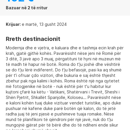
Bazuar në 2 të rritur
Krijuar:
e martë, 13 gusht 2024
Rreth destinacionit
Modernja dhe e vjetra, e kaluara dhe e tashmja ecin krah për
krah, gjatë gjithë kohës. Pavarësisht nëse jeni në Romë për
3 ditë, 3 javë apo 3 muaj, përgatituni të hyni në muzeun më
të madh të hapur në botë. Roma do t'ju joshë dhe vështirë
se do t'ju lërë indiferent. Do t'ju befasojë, pasi ka aq shumë
për t'i ofruar çdo vizitori, dhe bukuria e saj është thjesht
zbehur pak nga kalimi i kohës. Roma është një nga qytetet
më fotogjenike në botë - nuk është për t'u habitur kur
kujtoni çfarë ka këtu - Vatikani, Shatërvani i Trevit, Sheshi i
Shën Pjetrit, Shkallët Spanjolle, Koloseu... Pavarësisht nëse
e kaloni kohën tuaj duke vizituar vendet turistike, apo duke
pushuar në kafene duke parë botën që kalon, do të jetë
radha juaj të jeni pjesë e pushimeve tuaja romake. Nëse
mund të planifikoni të qëndroni për një javë, nuk do t'ju
mungojnë gjërat për të bërë dhe do të ndiheni ende sikur