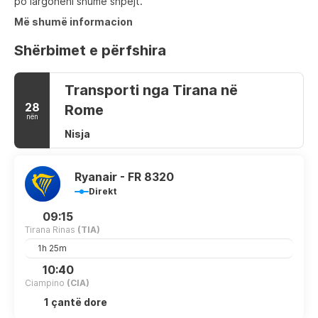
po largoheni shumë shpejt.
Më shumë informacion
Shërbimet e përfshira
Transporti nga Tirana në
28
Rome
nën
Nisja
Ryanair - FR 8320
Direkt
09:15
Tirana Rinas
(TIA)
1h 25m
10:40
Ciampino
(CIA)
1 çantë dore