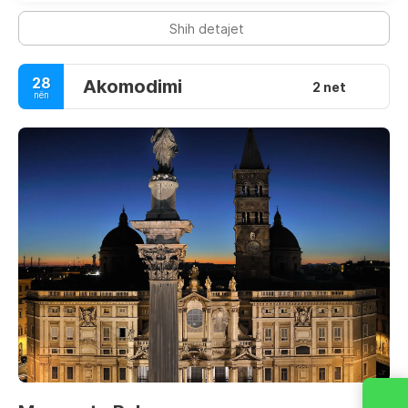
Shih detajet
28
Akomodimi
2 net
nën