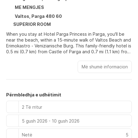
ME MENGJES
Valtos, Parga 480 60
SUPERIOR ROOM
When you stay at Hotel Parga Princess in Parga, you'll be
near the beach, within a 15-minute walk of Valtos Beach and
Erimokastro - Venizianische Burg. This family-friendly hotel is
0.5 mi (0.7 km) from Castle of Parga and 0.7 mi (1.1 km) from
Ionian Sea.
Më shumë informacion
Pamper yourself with onsite body treatments or enjoy
recreation amenities such as bicycles to rent. This hotel also
features complimentary wireless internet access, wedding
services, and a communal living room. Guests can catch a
ride to the beach or shopping on the complimentary shuttle.
Përmbledhja e udhëtimit
Make yourself at home in one of the 18 individually
2 Të rritur
decorated guestrooms, featuring minibars and LED
televisions. Your bed comes with down comforters and
5 gush 2026 - 10 gush 2026
premium bedding. Rooms have private furnished balconies.
Complimentary wireless internet access keeps you
connected, and satellite programming is available for your
Netë
5