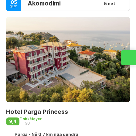
05
Akomodimi
5 net
gush
Hotel Parga Princess
E shkëlqyer
9,4
301
Parga - Në 0,7 km nga qendra