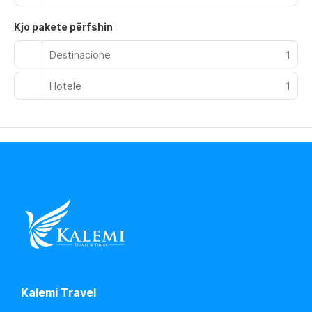
entertainment. Private bathrooms have rainfall showerheads
and designer toiletries.
Kjo pakete përfshin
Take advantage of the hotel's room service (during limited
Destinacione
1
hours). Buffet breakfasts are available daily from 8 AM to 10
AM for a fee.
Hotele
1
Featured amenities include limo/town car service, a
computer station, and express check-out. A bus station
shuttle is provided at no charge, and free self parking is
available onsite.
Kalemi Travel