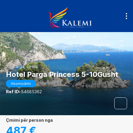
Parga, Greqi
Hotel Parga Princess 5-10Gusht
Akomodimi
Ref ID:
54685362
çmimi për person nga
487 €