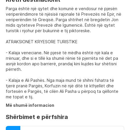
Parga është një qytet dhe komunë e vendosur në pjesën
veriperëndimore të njësisë rajonale të Prevezës në Epir, në
veriperëndim të Greqisë. Parga shtrihet në bregdetin Jon
midis qyteteve Prevezë dhe Igumenicë. Është një qytet
turistik i njohur për bukurinë e tij piktoreske.
ATRAKSIONET KRYESORE TURISTIKE
- Kalaja veneciane. Në pjesë të mëdha është një kala e
rrënuar, dhe si e tillë ka shumë rënie të pjerrëta në det pa
asnjë kordon apo barrierë, prandaj kini kujdes kur shëtisni
përreth.
- Kalaja e Ali Pashës. Nga maja mund të shihni fshatra të
tjerë pranë Pargës, Korfuzin në një ditë të kthjellët dhe
fortesën e Pargës, të cilën Ali Pasha u përpoq ta qëllonte
me topat e tij.
Më shumë informacion
Shërbimet e përfshira