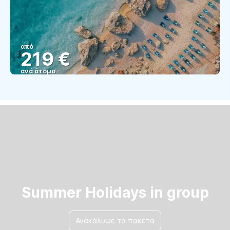
από
219 €
ανά άτομο
Βλέπω
Summer Holidays in group
Ανακάλυψε τα πακέτα