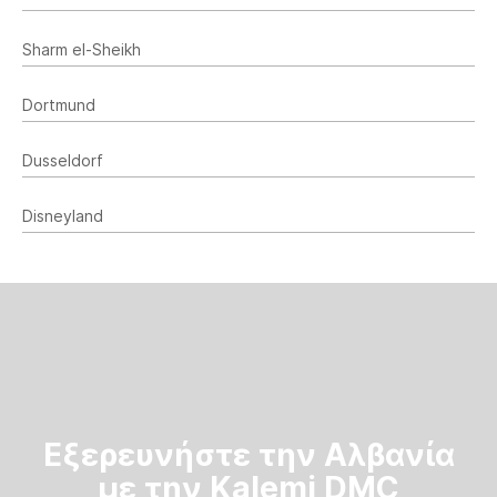
Sharm el-Sheikh
Dortmund
Dusseldorf
Disneyland
Εξερευνήστε την Αλβανία
με την Kalemi DMC