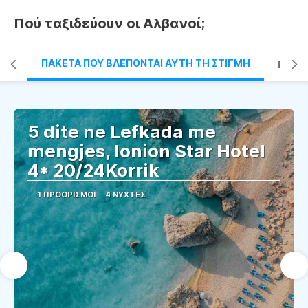
Πού ταξιδεύουν οι Αλβανοί;
ΠΑΚΈΤΑ ΠΟΥ ΒΛΈΠΟΝΤΑΙ ΑΥΤΉ ΤΗ ΣΤΙΓΜΉ
BEST
5 dite ne Lefkada me
mengjes, Ionion Star Hotel
4* 20/24Korrik
1 ΠΡΟΟΡΙΣΜΟΊ
4 ΝΎΧΤΕΣ