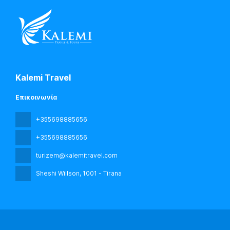
Kalemi Travel
Επικοινωνία
+355698885656
+355698885656
turizem@kalemitravel.com
Sheshi Willson
, 1001 - Tirana