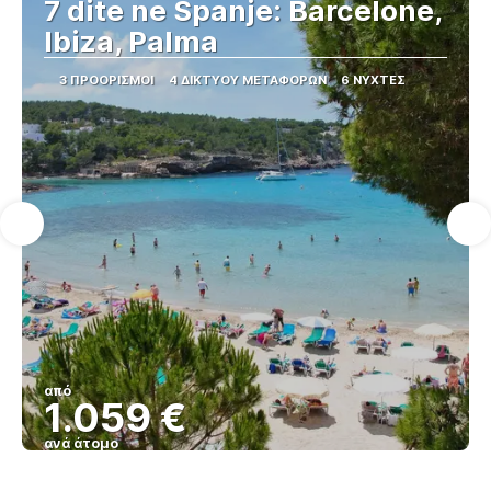
7 dite ne Spanje: Barcelone,
Ibiza, Palma
3 ΠΡΟΟΡΙΣΜΟΊ
4 ΔΙΚΤΎΟΥ ΜΕΤΑΦΟΡΏΝ
6 ΝΎΧΤΕΣ
από
1.059 €
ανά άτομο
Βλέπω