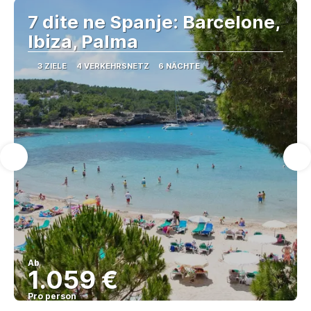
7 dite ne Spanje: Barcelone,
Ibiza, Palma
3 ZIELE
4 VERKEHRSNETZ
6 NÄCHTE
Ab
1.059 €
Pro person