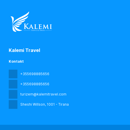
Kalemi Travel
Kontakt
+355698885656
+355698885656
turizem@kalemitravel.com
Sheshi Willson
, 1001 - Tirana