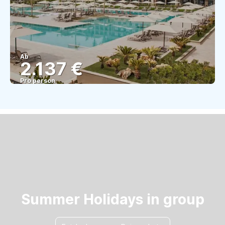
Ab
2.137 €
Pro person
Sehen
Summer Holidays in group