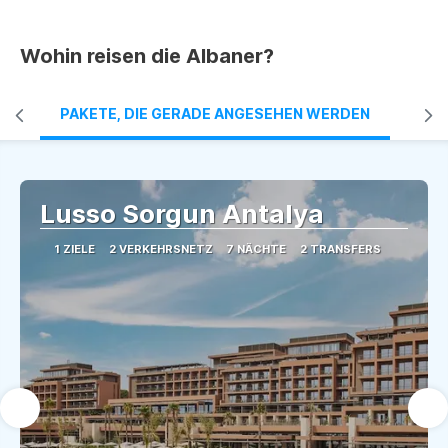
Sehen
Wohin reisen die Albaner?
PAKETE, DIE GERADE ANGESEHEN WERDEN
BEST
Lusso Sorgun Antalya
1 ZIELE
2 VERKEHRSNETZ
7 NÄCHTE
2 TRANSFERS