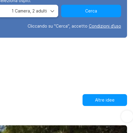
eleziona ospiti:
1 Camera,
2 adulti
Cerca
Cliccando su "Cerca", accetto
Condizioni d’uso
Altre idee