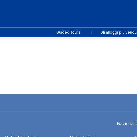
Guided Tours
Gli alloggi più vendu
 Drive
Attività
Trasporto
Multidestinazione
Nazionali