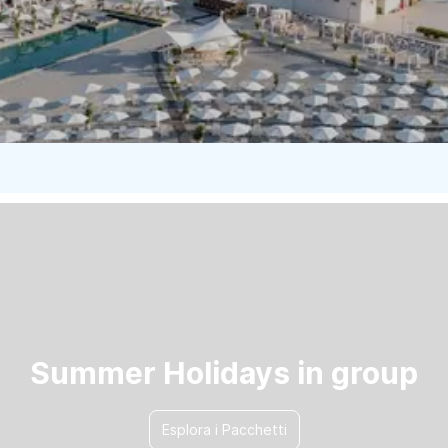
Vedere
Summer Holidays in group
Esplora i Pacchetti