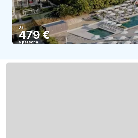
Da
479 €
a persona