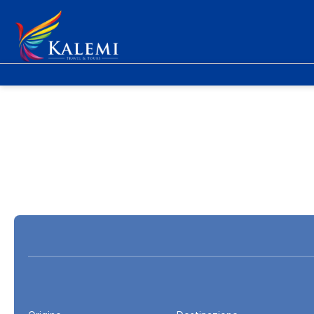
Trasporto + Alloggio
Alloggio
Fly &
+