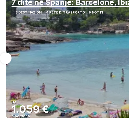
7 dite ne Spanje: Barcelone, Ib
3 DESTINAZIONI
4 RETE DI TRASPORTO
6 NOTTI
Da
1.059 €
a persona