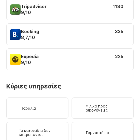
Tripadvisor
1180
9/10
Booking
335
8,7/10
Expedia
225
9/10
Κύριες υπηρεσίες
Φιλικό προς
Παραλία
οικογένειες
Τα κατοικίδια δεν
Γυμναστήριο
επιτρέπονται