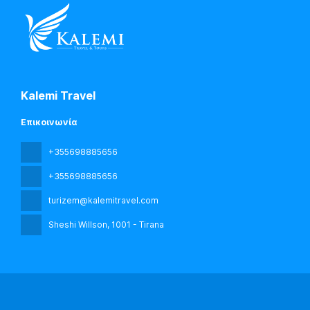
Kalemi Travel
Επικοινωνία
+355698885656
+355698885656
turizem@kalemitravel.com
Sheshi Willson
, 1001 - Tirana