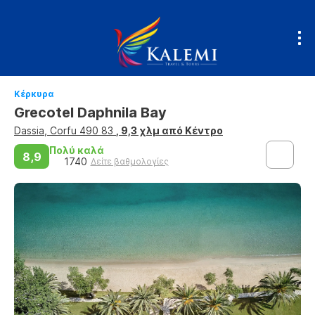
Κέρκυρα
Grecotel Daphnila Bay
Dassia, Corfu 490 83
, 9,3 χλμ από Κέντρο
Πολύ καλά
8,9
1740
Δείτε βαθμολογίες