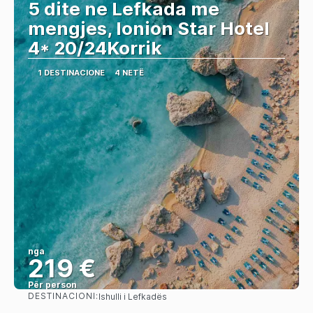
5 dite ne Lefkada me
mengjes, Ionion Star Hotel
4* 20/24Korrik
1 DESTINACIONE
4 NETË
nga
219 €
Për person
DESTINACIONI:
Ishulli i Lefkadës
Shihni