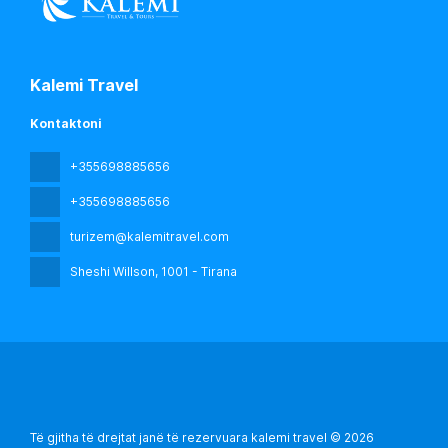
Kalemi Travel
Kontaktoni
+355698885656
+355698885656
turizem@kalemitravel.com
Sheshi Willson
, 1001 - Tirana
Të gjitha të drejtat janë të rezervuara kalemi travel © 2026