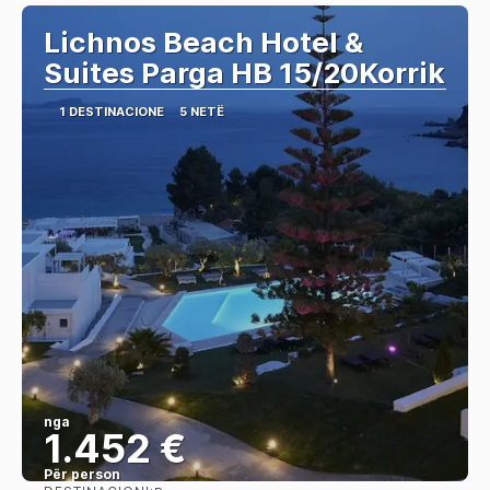
Lichnos Beach Hotel &
Suites Parga HB 15/20Korrik
1 DESTINACIONE
5 NETË
nga
1.452 €
Për person