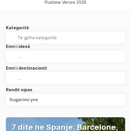
Pushime Verore 2026
Kategoritë
Emri i idesë
Emri i destinacionit
Rendit sipas
Sugjerimi yne
7 dite ne Spanje: Barcelone,