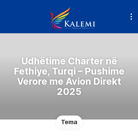
Udhëtime Charter në
Fethiye, Turqi – Pushime
Verore me Avion Direkt
2025
Tema