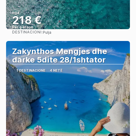
nga
218 €
Për person
DESTINACIONI:
Pulja
Shihni
Zakynthos Mengjes dhe
darke 5dite 28/1shtator
1 DESTINACIONE
4 NETË