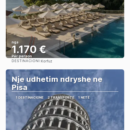
nga
1.170 €
Për person
DESTINACIONI:
Korfuz
Shihni
Nje udhetim ndryshe ne
Pisa
1 DESTINACIONE
2 TRANSPORTE
1 NETË