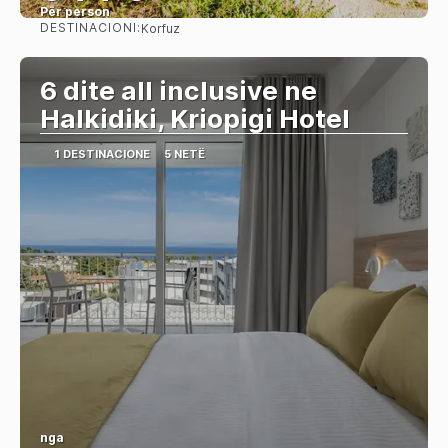
Për person
DESTINACIONI:
Korfuz
Shihni
6 dite all inclusive ne
Halkidiki, Kriopigi Hotel
1 DESTINACIONE
5 NETË
nga