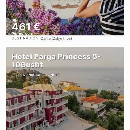
nga
461 €
Për person
DESTINACIONI:
Zante (Zakynthos)
Shihni
Hotel Parga Princess 5-
10Gusht
1 DESTINACIONE
5 NETË