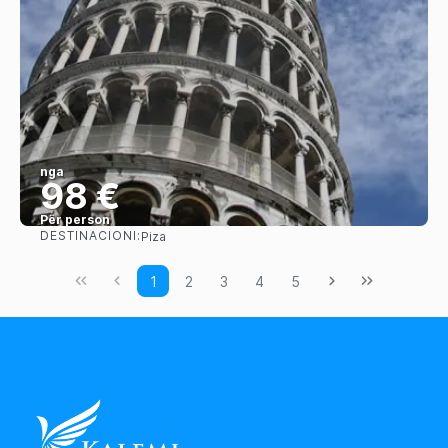
nga
98 €
Për person
DESTINACIONI:
Piza
Shihni
1
2
3
4
5