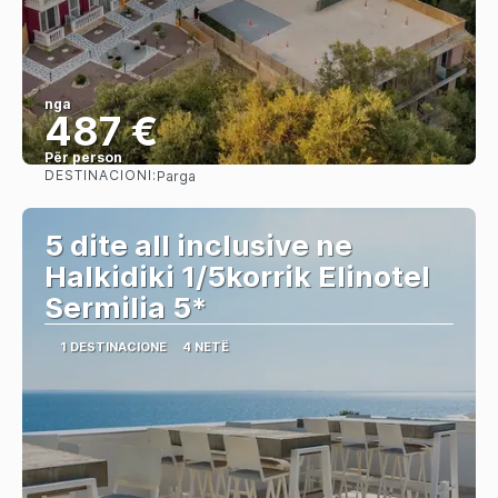
nga
487 €
Për person
DESTINACIONI:
Parga
Shihni
5 dite all inclusive ne
Halkidiki 1/5korrik Elinotel
Sermilia 5*
1 DESTINACIONE
4 NETË