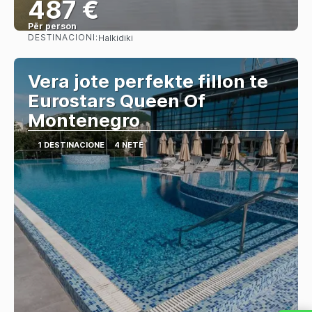
487 €
Për person
DESTINACIONI:
Halkidiki
Shihni
Vera jote perfekte fillon te
Eurostars Queen Of
Montenegro
1 DESTINACIONE
4 NETË