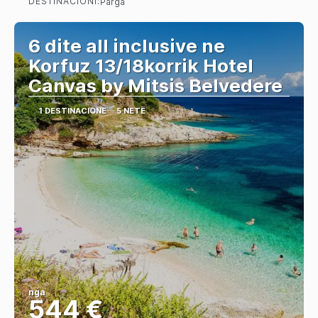
DESTINACIONI:
Parga
Shihni
6 dite all inclusive ne
Korfuz 13/18korrik Hotel
Canvas by Mitsis Belvedere
1 DESTINACIONE
5 NETË
nga
544 €