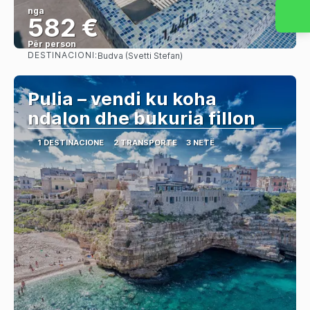
nga
582 €
Për person
DESTINACIONI:
Budva (Svetti Stefan)
Shihni
Pulia – vendi ku koha
ndalon dhe bukuria fillon
1 DESTINACIONE
2 TRANSPORTE
3 NETË