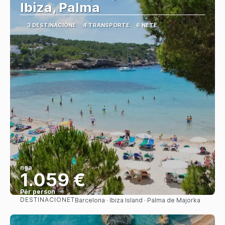
Ibiza, Palma
3 DESTINACIONE
4 TRANSPORTE
6 NETË
nga
1.059 €
Për person
DESTINACIONET
Barcelona · Ibiza Island · Palma de Majorka
Shihni