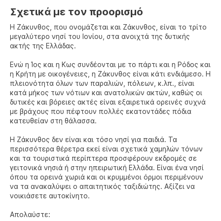
Σχετικά με τον προορισμό
Η Ζάκυνθος, που ονομάζεται και Ζάκυνθος, είναι το τρίτο
μεγαλύτερο νησί του Ιονίου, στα ανοιχτά της δυτικής
ακτής της Ελλάδας.
Ενώ η Ίος και η Κως συνδέονται με το πάρτι και η Ρόδος και
η Κρήτη με οικογένειες, η Ζάκυνθος είναι κάτι ενδιάμεσο. Η
πλειονότητα όλων των παραλιών, πόλεων, κ.λπ., είναι
κατά μήκος των νότιων και ανατολικών ακτών, καθώς οι
δυτικές και βόρειες ακτές είναι εξαιρετικά ορεινές συχνά
με βράχους που πέφτουν πολλές εκατοντάδες πόδια
κατευθείαν στη θάλασσα.
Η Ζάκυνθος δεν είναι και τόσο νησί για παιδιά. Τα
περισσότερα θέρετρα εκεί είναι σχετικά χαμηλών τόνων
και τα τουριστικά περίπτερα προσφέρουν εκδρομές σε
γειτονικά νησιά ή στην ηπειρωτική Ελλάδα. Είναι ένα νησί
όπου τα ορεινά χωριά και οι κρυμμένοι όρμοι περιμένουν
να τα ανακαλύψει ο απαιτητικός ταξιδιώτης. Αξίζει να
νοικιάσετε αυτοκίνητο.
Απολαύστε: