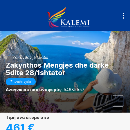
Ζάκυνθος, Ελλάδα
Zakynthos Mengjes dhe darke
5dite 28/1shtator
Ξενοδοχείο
Αναγνωριστικό αναφοράς:
54685557
τιμή ανά άτομο από
461 €