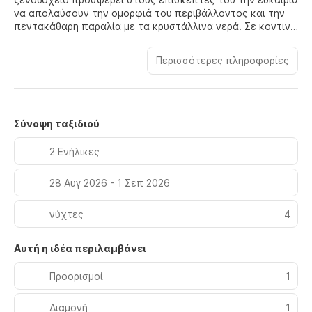
να απολαύσουν την ομορφιά του περιβάλλοντος και την
πεντακάθαρη παραλία με τα κρυστάλλινα νερά. Σε κοντινή
απόσταση βρίσκεται η πόλη της Ζακύνθου, με πληθώρα
επιλογών για ψώνια, φαγητό και διασκέδαση. Από την
Περισσότερες πληροφορίες
πρώτη στιγμή που θα περάσετε την πόρτα του
ξενοδοχείου, θα σας εντυπωσιάσει η κομψότητά του. Τα
δωμάτια είναι υπέροχα διακοσμημένα σε απαλούς,
φυσικούς τόνους και διαθέτουν μοντέρνα επίπλωση και
όλες τις σύγχρονες ανέσεις, καλύπτοντας τις ανάγκες
Σύνοψη ταξιδιού
κάθε επισκέπτη.
2 Ενήλικες
28 Αυγ 2026 - 1 Σεπ 2026
νύχτες
4
Αυτή η ιδέα περιλαμβάνει
Προορισμοί
1
Διαμονή
1