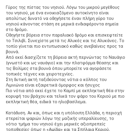
Γύρος της πίστας του νησιού. Λόγω του μικρού μεγέθους
του νησιού, με ένα ενοικιαζόμενο αυτοκίνητο είναι
απολύτως δυνατό να οδηγήσετε έναν πλήρη γύρο του
νησιού κάνοντας στάση σε μερικά ενδιαφέροντα σημεία
στο δρόμο.
Οδηγήστε βόρεια στον παραλιακό δρόμο και επισκεφτείτε
το Τσιλιβί. Συνεχίστε μετά τις Αλυκές και τις Αλυκάνες. Το
τοπίο γίνεται πιο εντυπωσιακό καθώς ανεβαίνεις προς τα
βουνά.
Από εκεί διασχίζετε τη βόρεια ακτή περνώντας το Ναυάγιο
(γνωστό και ως ναυάγιο) και την πλατφόρμα θέασης και
τις Βολίμες στα βουνά όπου μπορείτε να αγοράσετε
τοπικές τέχνες και χειροτεχνίες.
Στη δυτική ακτή ταξιδεύοντας νότια ο κόλπος του
Λιμνιώνα είναι εξαιρετικά όμορφος και ήσυχος
Πιο νότια από εκεί έχετε το Καμπί με εκπληκτική θέα στην
κορυφή του βράχου και τελικά τον φάρο του Κεριού με πιο
εκπληκτική θέα, ειδικά το ηλιοβασίλεμα.
Κατάδυση. Αν και, όπως και η υπόλοιπη Ελλάδα, η περιοχή
στερείται ψαριών λόγω της μαζικής υπεραλίευσης, το
νότιο τμήμα του νησιού έχει μερικές αξιοπρεπείς
τοποθεσίες όπως η «Αψίδα» και τα Σπήλαια Κεριού.