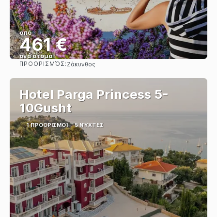
από
461 €
ανά άτομο
ΠΡΟΟΡΙΣΜΌΣ:
Ζάκυνθος
Βλέπω
Hotel Parga Princess 5-
10Gusht
1 ΠΡΟΟΡΙΣΜΟΊ
5 ΝΎΧΤΕΣ