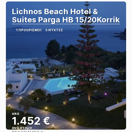
Lichnos Beach Hotel &
Suites Parga HB 15/20Korrik
1 ΠΡΟΟΡΙΣΜΟΊ
5 ΝΎΧΤΕΣ
από
1.452 €
ανά άτομο