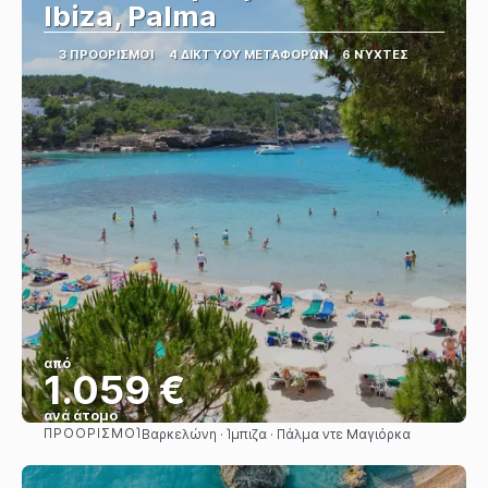
Ibiza, Palma
3 ΠΡΟΟΡΙΣΜΟΊ
4 ΔΙΚΤΎΟΥ ΜΕΤΑΦΟΡΏΝ
6 ΝΎΧΤΕΣ
από
1.059 €
ανά άτομο
ΠΡΟΟΡΙΣΜΟΊ
Βαρκελώνη · Ίμπιζα · Πάλμα ντε Μαγιόρκα
Βλέπω