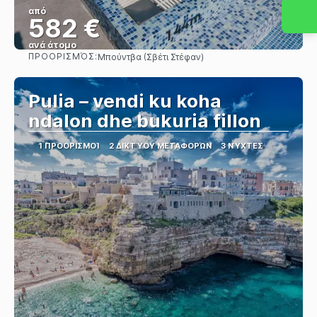
από
582 €
ανά άτομο
ΠΡΟΟΡΙΣΜΌΣ:
Μπούντβα (Σβέτι Στέφαν)
Βλέπω
Pulia – vendi ku koha
ndalon dhe bukuria fillon
1 ΠΡΟΟΡΙΣΜΟΊ
2 ΔΙΚΤΎΟΥ ΜΕΤΑΦΟΡΏΝ
3 ΝΎΧΤΕΣ