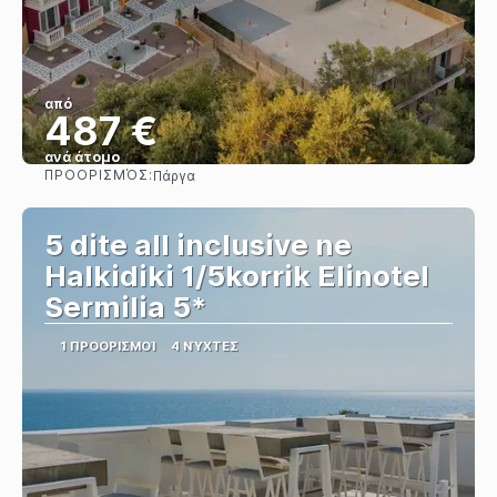
από
487 €
ανά άτομο
ΠΡΟΟΡΙΣΜΌΣ:
Πάργα
Βλέπω
5 dite all inclusive ne
Halkidiki 1/5korrik Elinotel
Sermilia 5*
1 ΠΡΟΟΡΙΣΜΟΊ
4 ΝΎΧΤΕΣ