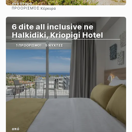
ανά άτομο
ΠΡΟΟΡΙΣΜΌΣ:
Κέρκυρα
Βλέπω
6 dite all inclusive ne
Halkidiki, Kriopigi Hotel
1 ΠΡΟΟΡΙΣΜΟΊ
5 ΝΎΧΤΕΣ
από