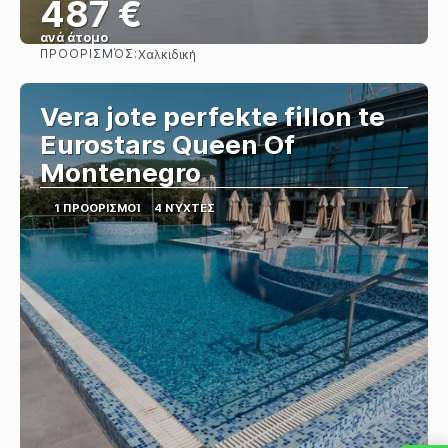
487 €
ανά άτομο
ΠΡΟΟΡΙΣΜΌΣ:
Χαλκιδική
Βλέπω
Vera jote perfekte fillon te
Eurostars Queen Of
Montenegro
1 ΠΡΟΟΡΙΣΜΟΊ
4 ΝΎΧΤΕΣ