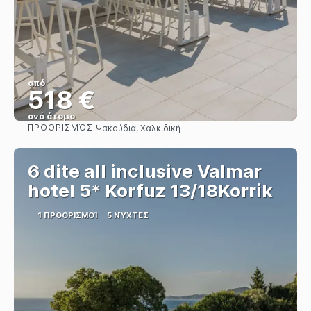
από
518 €
ανά άτομο
ΠΡΟΟΡΙΣΜΌΣ:
Ψακούδια, Χαλκιδική
Βλέπω
6 dite all inclusive Valmar
hotel 5* Korfuz 13/18Korrik
1 ΠΡΟΟΡΙΣΜΟΊ
5 ΝΎΧΤΕΣ