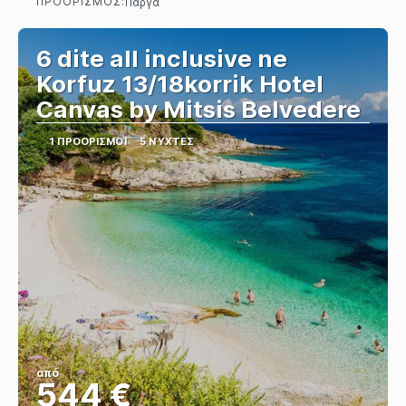
ΠΡΟΟΡΙΣΜΌΣ:
Πάργα
Βλέπω
6 dite all inclusive ne
Korfuz 13/18korrik Hotel
Canvas by Mitsis Belvedere
1 ΠΡΟΟΡΙΣΜΟΊ
5 ΝΎΧΤΕΣ
από
544 €