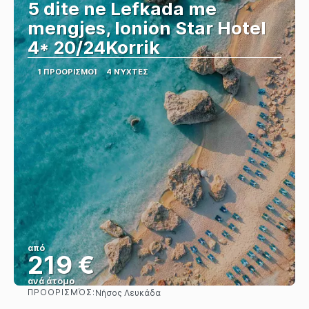
5 dite ne Lefkada me
mengjes, Ionion Star Hotel
4* 20/24Korrik
1 ΠΡΟΟΡΙΣΜΟΊ
4 ΝΎΧΤΕΣ
από
219 €
ανά άτομο
ΠΡΟΟΡΙΣΜΌΣ:
Νήσος Λευκάδα
Βλέπω