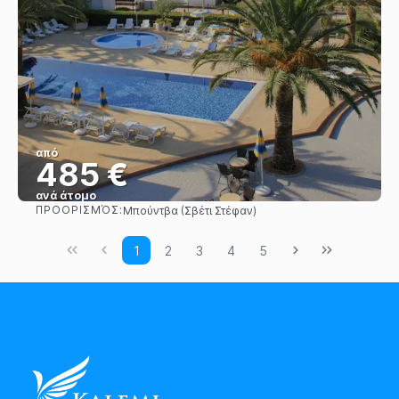
από
485 €
ανά άτομο
ΠΡΟΟΡΙΣΜΌΣ:
Μπούντβα (Σβέτι Στέφαν)
Βλέπω
1
2
3
4
5