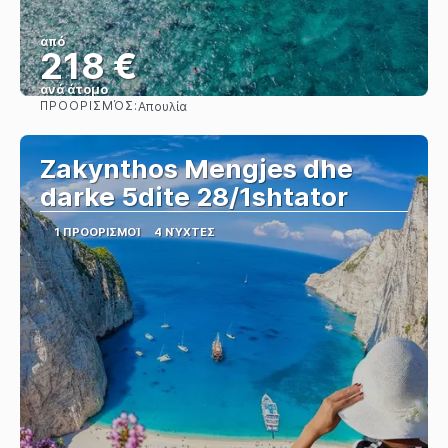
από
218 €
ανά άτομο
ΠΡΟΟΡΙΣΜΌΣ:
Απουλία
Βλέπω
Zakynthos Mengjes dhe
darke 5dite 28/1shtator
1 ΠΡΟΟΡΙΣΜΟΊ
4 ΝΎΧΤΕΣ