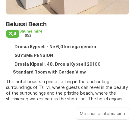
Belussi Beach
Shumë mirë
8,4
652
Drosia Kypseli - Në 6,0 km nga qendra
GJYSMË PENSION
Drosia Kipseli, 48, Drosia Kypseli 29100
Standard Room with Garden View
This hotel boasts a prime setting in the enchanting
surroundings of Tsilivi, where guests can revel in the beauty
of the surroundings and the pristine beach, where the
shimmering waters caress the shoreline. The hotel enjoys
ease of access to Zante town, where a host of shopping
opportunities, dining options and entertainment venues can
Më shumë informacion
be enjoyed. Guests will be impressed by the elegance that
greets them from the moment they step through the door.
The guest rooms are splendidly appointed, featuring
soothing natural tones and modern furnishings. The rooms