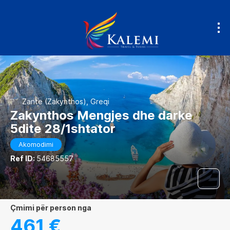
Zante (Zakynthos), Greqi
Zakynthos Mengjes dhe darke
5dite 28/1shtator
Akomodimi
Ref ID:
54685557
çmimi për person nga
461 €