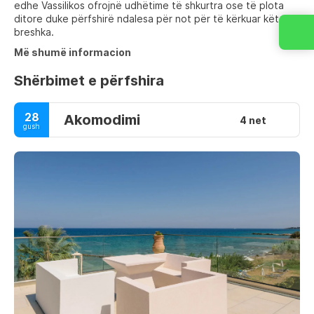
edhe Vassilikos ofrojnë udhëtime të shkurtra ose të plota
ditore duke përfshirë ndalesa për not për të kërkuar këto
breshka.
Më shumë informacion
Shërbimet e përfshira
28
Akomodimi
4 net
gush