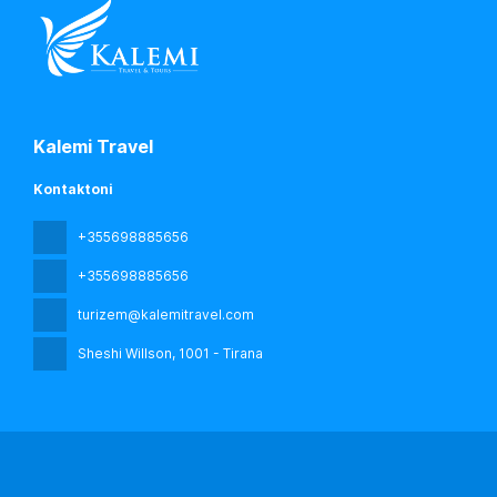
Kalemi Travel
Kontaktoni
+355698885656
+355698885656
turizem@kalemitravel.com
Sheshi Willson
, 1001 - Tirana