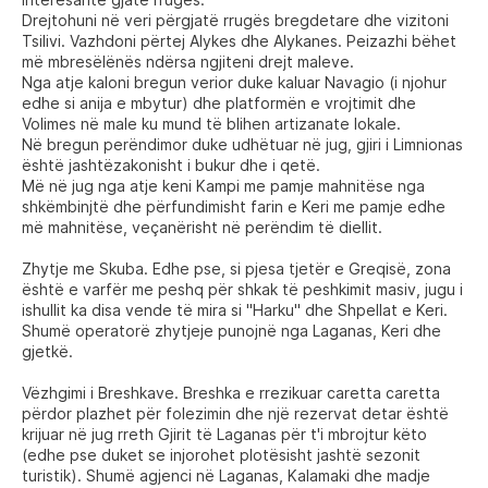
Drejtohuni në veri përgjatë rrugës bregdetare dhe vizitoni
Tsilivi. Vazhdoni përtej Alykes dhe Alykanes. Peizazhi bëhet
më mbresëlënës ndërsa ngjiteni drejt maleve.
Nga atje kaloni bregun verior duke kaluar Navagio (i njohur
edhe si anija e mbytur) dhe platformën e vrojtimit dhe
Volimes në male ku mund të blihen artizanate lokale.
Në bregun perëndimor duke udhëtuar në jug, gjiri i Limnionas
është jashtëzakonisht i bukur dhe i qetë.
Më në jug nga atje keni Kampi me pamje mahnitëse nga
shkëmbinjtë dhe përfundimisht farin e Keri me pamje edhe
më mahnitëse, veçanërisht në perëndim të diellit.
Zhytje me Skuba. Edhe pse, si pjesa tjetër e Greqisë, zona
është e varfër me peshq për shkak të peshkimit masiv, jugu i
ishullit ka disa vende të mira si "Harku" dhe Shpellat e Keri.
Shumë operatorë zhytjeje punojnë nga Laganas, Keri dhe
gjetkë.
Vëzhgimi i Breshkave. Breshka e rrezikuar caretta caretta
përdor plazhet për folezimin dhe një rezervat detar është
krijuar në jug rreth Gjirit të Laganas për t'i mbrojtur këto
(edhe pse duket se injorohet plotësisht jashtë sezonit
turistik). Shumë agjenci në Laganas, Kalamaki dhe madje