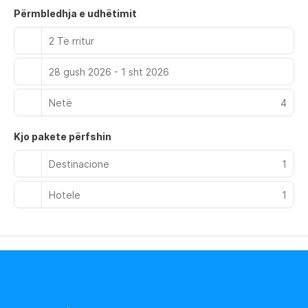
come complete with modern amenities, catering to the
Përmbledhja e udhëtimit
needs of each individual guest.
2 Të rritur
28 gush 2026 - 1 sht 2026
Netë
4
Kjo pakete përfshin
Destinacione
1
Hotele
1