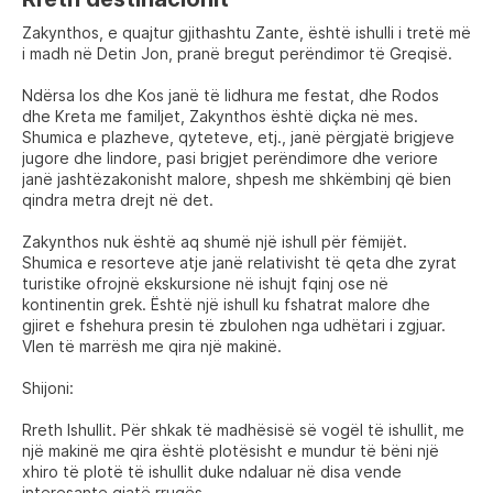
Zakynthos, e quajtur gjithashtu Zante, është ishulli i tretë më
i madh në Detin Jon, pranë bregut perëndimor të Greqisë.
Ndërsa Ios dhe Kos janë të lidhura me festat, dhe Rodos
dhe Kreta me familjet, Zakynthos është diçka në mes.
Shumica e plazheve, qyteteve, etj., janë përgjatë brigjeve
jugore dhe lindore, pasi brigjet perëndimore dhe veriore
janë jashtëzakonisht malore, shpesh me shkëmbinj që bien
qindra metra drejt në det.
Zakynthos nuk është aq shumë një ishull për fëmijët.
Shumica e resorteve atje janë relativisht të qeta dhe zyrat
turistike ofrojnë ekskursione në ishujt fqinj ose në
kontinentin grek. Është një ishull ku fshatrat malore dhe
gjiret e fshehura presin të zbulohen nga udhëtari i zgjuar.
Vlen të marrësh me qira një makinë.
Shijoni:
Rreth Ishullit. Për shkak të madhësisë së vogël të ishullit, me
një makinë me qira është plotësisht e mundur të bëni një
xhiro të plotë të ishullit duke ndaluar në disa vende
interesante gjatë rrugës.