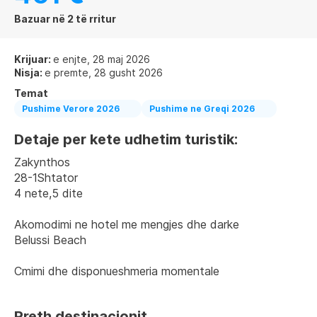
Bazuar në 2 të rritur
Krijuar:
e enjte, 28 maj 2026
Nisja:
e premte, 28 gusht 2026
Temat
Pushime Verore 2026
Pushime ne Greqi 2026
Detaje per kete udhetim turistik:
Zakynthos 
28-1Shtator
4 nete,5 dite
Akomodimi ne hotel me mengjes dhe darke
Belussi Beach 
Cmimi dhe disponueshmeria momentale
Rreth destinacionit