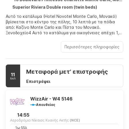
Superior Riviera Double room (twin beds)
Αυτό το κατάλυμα (Hotel Novotel Monte Carlo, Μονακό)
βρίσκεται στο κέντρο της πόλης, 10 λεπτά με τα πόδια
από: Καζίνο Monte Carlo και Πίστα του Μονακό.
Ξενοδοχείο4 Αυτό το κατάλυμα για οικογένειες απέχει 1,3
χλμ. από: Συνεδριακό Κέντρο Grimaldi Forum και 1,4 χλμ.
από: Παλάτι του Πρίγκιπα του Μονακό.
Περισσότερες πληροφορίες
Επωφεληθείτε από τις ψυχαγωγικές δυνατότητες που
προσφέρονται, όπως εξωτερική πισίνα, χαμάμ και
γυμναστήριο. Σε αυτό το ξενοδοχείο θα βρείτε επίσης
Μεταφορά μετ’ επιστροφής
δωρεάν ασύρματο ίντερνετ, μπέιμπι-σίτινγκ (επιπλέον
11
χρέωση) και βοήθεια για προγραμματισμό ξεναγήσεων/
Ιουλ
Επιστρέψει
αγορά εισιτηρίων.
Διαμείνετε σε ένα από τα 218 δωμάτιά μας, τα οποία
διαθέτουν τηλεοράσεις με επίπεδη οθόνη. Mπορείτε να
WizzAir - W4 5146
είστε πάντα online με δωρεάν ασύρματη πρόσβαση στο
Απευθείας
ίντερνετ κι επίσης παρέχονται για τη διασκέδασή σας
14:55
δορυφορικά κανάλια. Τα ιδιωτικά μπάνια διαθέτουν δωρεάν
προϊόντα προσωπικής περιποίησης και πιστολάκια
Αεροδρόμιο Νίκαιας Κυανής Ακτής
(NCE)
μαλλιών. Οι παροχές περιλαμβάνουν τηλέφωνα, καθώς
1ω 55λ