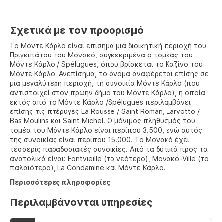
Σχετικά με τον προορισμό
Το Μόντε Κάρλο είναι επίσημα μια διοικητική περιοχή του
Πριγκιπάτου του Μονακό, συγκεκριμένα ο τομέας του
Μόντε Κάρλο / Spélugues, όπου βρίσκεται το Καζίνο του
Μόντε Κάρλο. Ανεπίσημα, το όνομα αναφέρεται επίσης σε
μια μεγαλύτερη περιοχή, τη συνοικία Μόντε Κάρλο (που
αντιστοιχεί στον πρώην δήμο του Μόντε Κάρλο), η οποία
εκτός από το Μόντε Κάρλο /Spélugues περιλαμβάνει
επίσης τις πτέρυγες La Rousse / Saint Roman, Larvotto /
Bas Moulins και Saint Michel. Ο μόνιμος πληθυσμός του
τομέα του Μόντε Κάρλο είναι περίπου 3.500, ενώ αυτός
της συνοικίας είναι περίπου 15.000. Το Μονακό έχει
τέσσερις παραδοσιακές συνοικίες. Από τα δυτικά προς τα
ανατολικά είναι: Fontvieille (το νεότερο), Μονακό-Ville (το
παλαιότερο), La Condamine και Μόντε Κάρλο.
Περισσότερες πληροφορίες
Περιλαμβάνονται υπηρεσίες