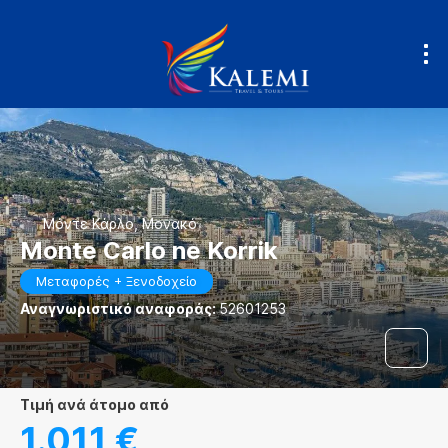
Μόντε Κάρλο, Μονακό
Monte Carlo ne Korrik
Μεταφορές + Ξενοδοχείο
Αναγνωριστικό αναφοράς:
52601253
τιμή ανά άτομο από
1.011 €