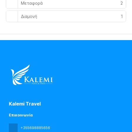
Μεταφορά
2
Διαμονή
1
Kalemi Travel
Επικοινωνία
+355698885656