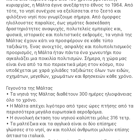
κυριαρχίας, η Μάλτα έγινε ανεξάρτητο έθνος το 1964. Από
τότε, το νησί συνέχισε να εξελίσσεται στο ζεστό και
φιλόξενο νησί που γνωρίζουμε σήμερα. Από όμορφες
ηλιόλουστες παραλίες, έως γεμάτες διασκέδαση
δραστηριότητες αναψυχής, πολυτελείς εμπειρίες και,
φυσικά, ιστορικές και πολιτιστικές εκδρομές, τα νησιά της
Μάλτας έχουν κάτι να προσφέρουν σε κάθε τύπο
ταξιδιώτη. Ένας ανοιχτός, ασφαλής και πολυπολιτισμικός
προορισμός, η Μάλτα ήταν πάντα ένα χωνευτήρι που
αγκαλιάζει μια ποικιλία πολιτισμών. Σήμερα, η χώρα μας
είναι ένα από τα πιο περιεκτικά μέρη στον κόσμο, που
υποδέχεται με χαρά χιλιάδες ταξιδιώτες όλων των ειδών,
σχημάτων, μεγεθών, χρωμάτων και θρησκειών κάθε χρόνο.
Γεγονότα της Μάλτας
• Τα νησιά της Μάλτας διαθέτουν 300 ημέρες ηλιοφάνειας
όλο το χρόνο.
• Η Μάλτα απέχει λιγότερο από τρεις ώρες πτήσης από τα
περισσότερα μεγάλα ευρωπαϊκά αεροδρόμια.
• Η συνολική έκταση του νησιού καλύπτει μόλις 316 τετρ.
• Τα μαλτέζικα και τα αγγλικά είναι οι δύο επίσημες
γλώσσες στο νησί, αν και πολλοί άνθρωποι μιλούν επίσης
άπταιστα ιταλικά.