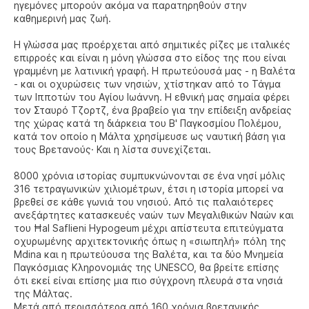
ηγεμόνες μπορούν ακόμα να παρατηρηθούν στην
καθημερινή μας ζωή.
Η γλώσσα μας προέρχεται από σημιτικές ρίζες με ιταλικές
επιρροές και είναι η μόνη γλώσσα στο είδος της που είναι
γραμμένη με λατινική γραφή. Η πρωτεύουσά μας - η Βαλέτα
- και οι οχυρώσεις των νησιών, χτίστηκαν από το Τάγμα
των Ιπποτών του Αγίου Ιωάννη. Η εθνική μας σημαία φέρει
τον Σταυρό Τζορτζ, ένα βραβείο για την επίδειξη ανδρείας
της χώρας κατά τη διάρκεια του Β' Παγκοσμίου Πολέμου,
κατά τον οποίο η Μάλτα χρησίμευσε ως ναυτική βάση για
τους Βρετανούς· Και η λίστα συνεχίζεται.
8000 χρόνια ιστορίας συμπυκνώνονται σε ένα νησί μόλις
316 τετραγωνικών χιλιομέτρων, έτσι η ιστορία μπορεί να
βρεθεί σε κάθε γωνιά του νησιού. Από τις παλαιότερες
ανεξάρτητες κατασκευές ναών των Μεγαλιθικών Ναών και
του Ħal Saflieni Hypogeum μέχρι απίστευτα επιτεύγματα
οχυρωμένης αρχιτεκτονικής όπως η «σιωπηλή» πόλη της
Mdina και η πρωτεύουσα της Βαλέτα, και τα δύο Μνημεία
Παγκόσμιας Κληρονομιάς της UNESCO, θα βρείτε επίσης
ότι εκεί είναι επίσης μια πιο σύγχρονη πλευρά στα νησιά
της Μάλτας.
Μετά από περισσότερα από 160 χρόνια βρετανικής