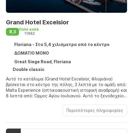
Grand Hotel Excelsior
Πολύ καλά
8,3
11662
Floriana - Στα 5,4 χιλιόμετρα από το κέντρο
ΔΩΜΑΤΙΟ ΜΟΝΟ
Great Siege Road, Floriana
Double classic
Αυτό το κατάλυμα (Grand Hotel Excelsior, Φλοριάνα)
βρίσκεται στο κέντρο της πόλης, 3 λεπτά με το αμάξι από:
Malta Experience (οπτικοακουστική ιστορική αναδρομή) και
8 λεπτά από: Όρμος Αγίου Ιουλιανού. Αυτό το ξενοδοχείο
στην παραλία απέχει 18,6 χλμ. από: Golden Bay και 25,6
χλμ. από: Κόλπος Mellieha.
Περισσότερες πληροφορίες
Κάντε δώρο στον εαυτό σας μια επίσκεψη στο σπα, το
οποίο προσφέρει μασάζ, θεραπείες περιποίησης σώματος
και θεραπείες περιποίησης προσώπου. Μετά από μια μέρα