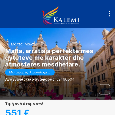
Μάλτα, Μάλτα
Malta, arratisja perfekte mes
qyteteve me karakter dhe
atmosferes mesdhetare.
Μεταφορές + Ξενοδοχείο
Αναγνωριστικό αναφοράς:
52460504
τιμή ανά άτομο από
551 €