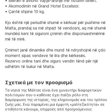
• Biletën e avionit vajtje-ardhje me fluturim direkt.
• Akomodimin në Grand Hotel Excelsior.
• Çantë shpine 10 kg.
Kjo është një periudhë shumë e kërkuar për pushime në 
Malta, prandaj sa më shpejt të vendosni, aq më shumë 
mundësi keni të siguroni çmimin dhe disponueshmërinë 
më të mirë.
Çmimet janë dinamike dhe mund të ndryshojnë në çdo 
moment sipas vendeve të lira dhe kërkesës.
Rezervo online tani dhe siguro vendin tënd për një 
udhëtim të bukur në Malta.
Σχετικά με τον προορισμό
Τα νησιά της Μάλτας είναι ένα χωνευτήρι διαφορετικών
πολιτισμών που ο καθένας έχει παίξει ρόλο στη
διαμόρφωση της ιστορίας, της κληρονομιάς και του τρόπου
ζωής μας. Ενώ παραμένει μια έμφυτη «μαλτεζικότητα» σε
οτιδήποτε κάνουμε, επιρροές από προηγούμενους