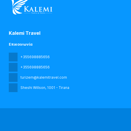
Kalemi Travel
Επικοινωνία
+355698885656
+355698885656
turizem@kalemitravel.com
Sheshi Willson
, 1001 - Tirana