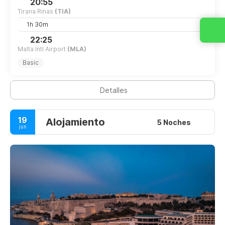
20:55
Tirana Rinas
(TIA)
1h 30m
22:25
Malta Intl Airport
(MLA)
Basic
Detalles
19
Alojamiento
5 Noches
jun