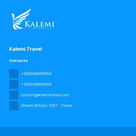
Kalemi Travel
Contacto
+355698885656
+355698885656
turizem@kalemitravel.com
Sheshi Willson
, 1001 - Tirana