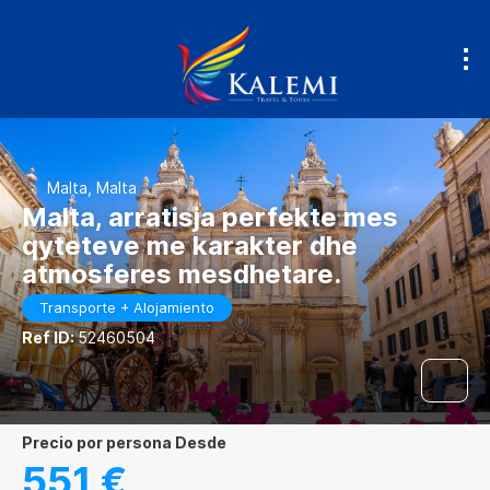
Malta, Malta
Malta, arratisja perfekte mes
qyteteve me karakter dhe
atmosferes mesdhetare.
Transporte + Alojamiento
Ref ID:
52460504
precio por persona Desde
551 €