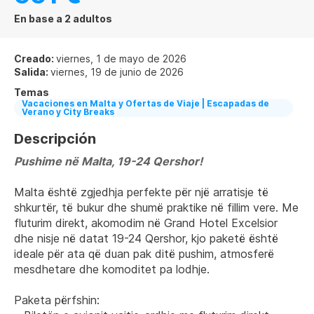
En base a 2 adultos
Creado:
viernes, 1 de mayo de 2026
Salida:
viernes, 19 de junio de 2026
Temas
Vacaciones en Malta y Ofertas de Viaje | Escapadas de
Verano y City Breaks
Descripción
Pushime në Malta, 19-24 Qershor!
Malta është zgjedhja perfekte për një arratisje të 
shkurtër, të bukur dhe shumë praktike në fillim vere. Me 
fluturim direkt, akomodim në Grand Hotel Excelsior 
dhe nisje në datat 19-24 Qershor, kjo paketë është 
ideale për ata që duan pak ditë pushim, atmosferë 
mesdhetare dhe komoditet pa lodhje.
Paketa përfshin: