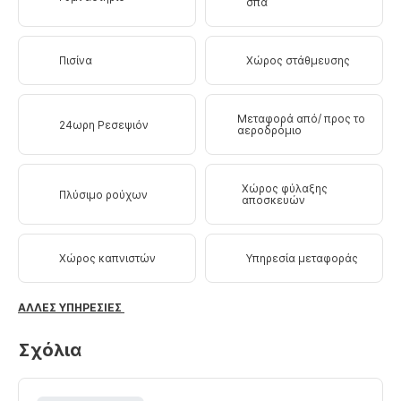
σπα
Πισίνα
Xώρος στάθμευσης
Μεταφορά από/ προς το
24ωρη Ρεσεψιόν
αεροδρόμιο
Χώρος φύλαξης
Πλύσιμο ρούχων
αποσκευών
Χώρος καπνιστών
Υπηρεσία μεταφοράς
ΆΛΛΕΣ ΥΠΗΡΕΣΊΕΣ
Σχόλια