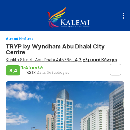
Αμπού Ντάμπι
TRYP by Wyndham Abu Dhabi City
Centre
Khalifa Street, Abu Dhabi 445765
, 4,7 χλμ από Κέντρο
Πολύ καλά
8,4
8313
Δείτε βαθμολογίες