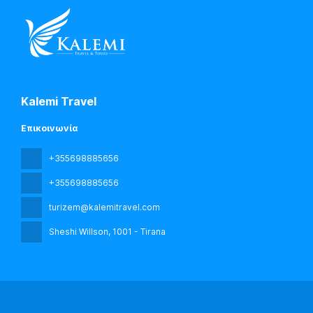
Kalemi Travel
Επικοινωνία
+355698885656
+355698885656
turizem@kalemitravel.com
Sheshi Willson
, 1001 - Tirana