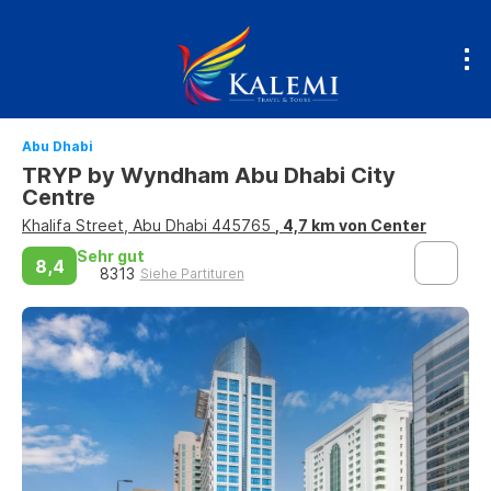
Abu Dhabi
TRYP by Wyndham Abu Dhabi City
Centre
Khalifa Street, Abu Dhabi 445765
, 4,7 km von Center
Sehr gut
8,4
8313
Siehe Partituren