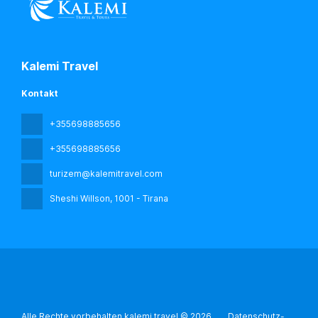
Kalemi Travel
Kontakt
+355698885656
+355698885656
turizem@kalemitravel.com
Sheshi Willson
, 1001 - Tirana
Alle Rechte vorbehalten kalemi travel © 2026
Datenschutz-