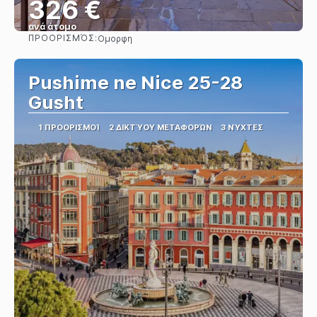
326 €
ανά άτομο
ΠΡΟΟΡΙΣΜΌΣ:
Ομορφη
Βλέπω
Pushime ne Nice 25-28
Gusht
1 ΠΡΟΟΡΙΣΜΟΊ
2 ΔΙΚΤΎΟΥ ΜΕΤΑΦΟΡΏΝ
3 ΝΎΧΤΕΣ