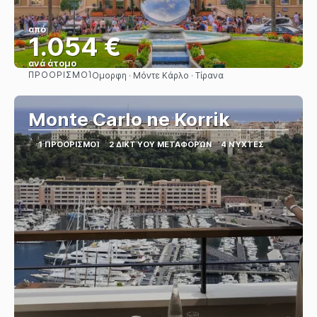
από
1.054 €
ανά άτομο
ΠΡΟΟΡΙΣΜΟΊ
Ομορφη · Μόντε Κάρλο · Τίρανα
Βλέπω
Monte Carlo ne Korrik
1 ΠΡΟΟΡΙΣΜΟΊ
2 ΔΙΚΤΎΟΥ ΜΕΤΑΦΟΡΏΝ
4 ΝΎΧΤΕΣ