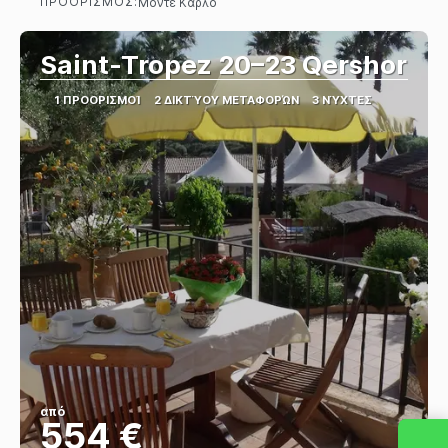
ΠΡΟΟΡΙΣΜΌΣ:
Μόντε Κάρλο
Βλέπω
Saint-Tropez 20–23 Qershor
1 ΠΡΟΟΡΙΣΜΟΊ
2 ΔΙΚΤΎΟΥ ΜΕΤΑΦΟΡΏΝ
3 ΝΎΧΤΕΣ
από
554 €