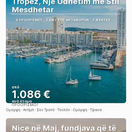
Tropez, Një Udhëtim me Stil
Mesdhetar
6 ΠΡΟΟΡΙΣΜΟΊ
2 ΔΙΚΤΎΟΥ ΜΕΤΑΦΟΡΏΝ
7 ΝΎΧΤΕΣ
από
1.086 €
ανά άτομο
ΠΡΟΟΡΙΣΜΟΊ
Βλέπω
Ομορφη · Αντίμπ · Σεν Τροπέ · Τουλόν · Ομορφη · Τίρανα
Nice në Maj, fundjava që të