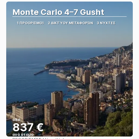
Monte Carlo 4–7 Gusht
1 ΠΡΟΟΡΙΣΜΟΊ
2 ΔΙΚΤΎΟΥ ΜΕΤΑΦΟΡΏΝ
3 ΝΎΧΤΕΣ
από
837 €
ανά άτομο