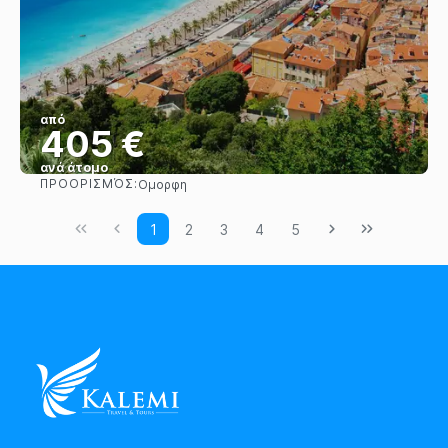
από
405 €
ανά άτομο
ΠΡΟΟΡΙΣΜΌΣ:
Ομορφη
Βλέπω
1
2
3
4
5