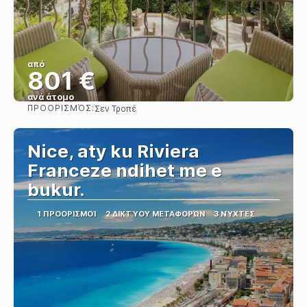
από
801 €
ανά άτομο
ΠΡΟΟΡΙΣΜΌΣ:
Σεν Τροπέ
Βλέπω
Nice, aty ku Riviera
Franceze ndihet me e
bukur.
1 ΠΡΟΟΡΙΣΜΟΊ
2 ΔΙΚΤΎΟΥ ΜΕΤΑΦΟΡΏΝ
3 ΝΎΧΤΕΣ