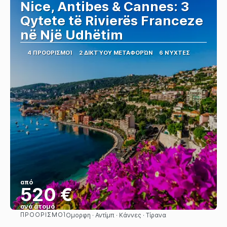
Nice, Antibes & Cannes: 3
Qytete të Rivierës Franceze
në Një Udhëtim
4 ΠΡΟΟΡΙΣΜΟΊ
2 ΔΙΚΤΎΟΥ ΜΕΤΑΦΟΡΏΝ
6 ΝΎΧΤΕΣ
από
520 €
ανά άτομο
ΠΡΟΟΡΙΣΜΟΊ
Ομορφη · Αντίμπ · Κάννες · Τίρανα
Βλέπω