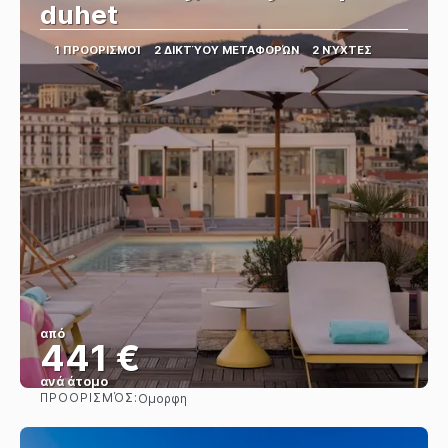
duhet
1 ΠΡΟΟΡΙΣΜΟΊ
2 ΔΙΚΤΎΟΥ ΜΕΤΑΦΟΡΏΝ
2 ΝΎΧΤΕΣ
από
441 €
ανά άτομο
ΠΡΟΟΡΙΣΜΌΣ:
Ομορφη
Βλέπω