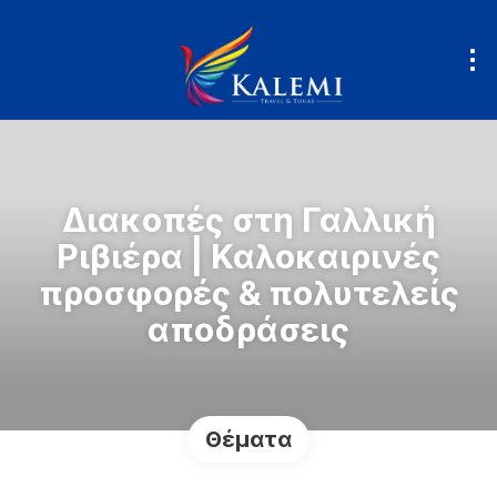
Διακοπές στη Γαλλική
Ριβιέρα | Καλοκαιρινές
προσφορές & πολυτελείς
αποδράσεις
Θέματα