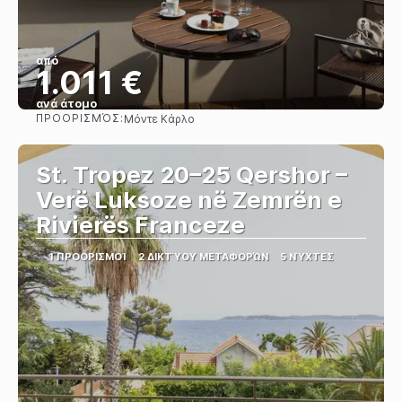
από
1.011 €
ανά άτομο
ΠΡΟΟΡΙΣΜΌΣ:
Μόντε Κάρλο
Βλέπω
St. Tropez 20–25 Qershor –
Verë Luksoze në Zemrën e
Rivierës Franceze
1 ΠΡΟΟΡΙΣΜΟΊ
2 ΔΙΚΤΎΟΥ ΜΕΤΑΦΟΡΏΝ
5 ΝΎΧΤΕΣ