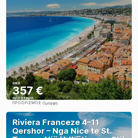
από
357 €
ανά άτομο
ΠΡΟΟΡΙΣΜΌΣ:
Ομορφη
Βλέπω
Riviera Franceze 4–11
Qershor – Nga Nice te St.