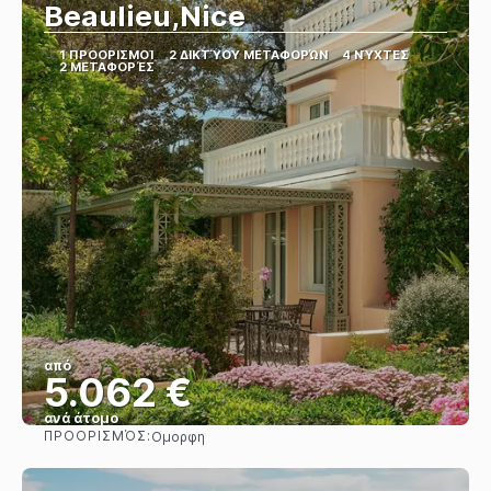
Beaulieu,Nice
1 ΠΡΟΟΡΙΣΜΟΊ
2 ΔΙΚΤΎΟΥ ΜΕΤΑΦΟΡΏΝ
4 ΝΎΧΤΕΣ
2 ΜΕΤΑΦΟΡΈΣ
από
5.062 €
ανά άτομο
ΠΡΟΟΡΙΣΜΌΣ:
Ομορφη
Βλέπω