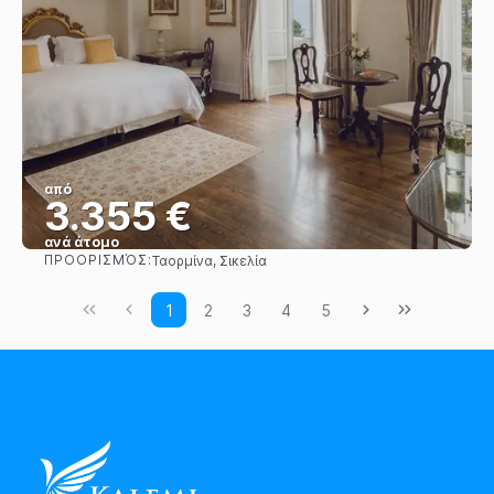
από
3.355 €
ανά άτομο
ΠΡΟΟΡΙΣΜΌΣ:
Ταορμίνα, Σικελία
Βλέπω
1
2
3
4
5