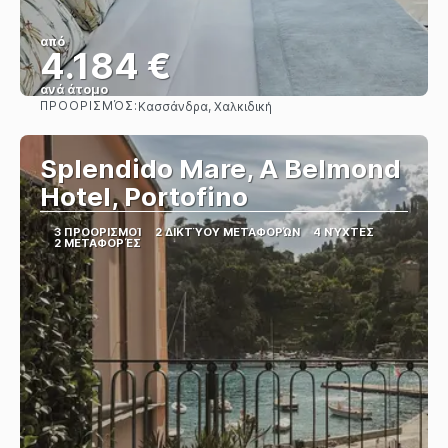
από
4.184 €
ανά άτομο
ΠΡΟΟΡΙΣΜΌΣ:
Κασσάνδρα, Χαλκιδική
Βλέπω
Splendido Mare, A Belmond
Hotel, Portofino
3 ΠΡΟΟΡΙΣΜΟΊ
2 ΔΙΚΤΎΟΥ ΜΕΤΑΦΟΡΏΝ
4 ΝΎΧΤΕΣ
2 ΜΕΤΑΦΟΡΈΣ