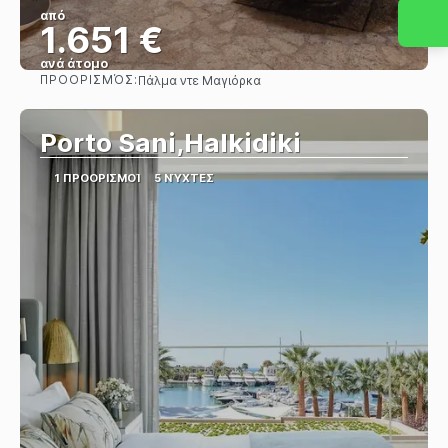
από
1.651 €
ανά άτομο
ΠΡΟΟΡΙΣΜΌΣ:
Πάλμα ντε Μαγιόρκα
Βλέπω
Porto Sani,Halkidiki
1 ΠΡΟΟΡΙΣΜΟΊ
5 ΝΎΧΤΕΣ