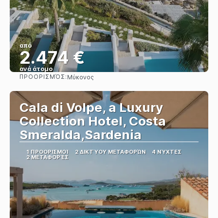
από
2.474 €
ανά άτομο
ΠΡΟΟΡΙΣΜΌΣ:
Μύκονος
Βλέπω
Cala di Volpe, a Luxury
Collection Hotel, Costa
Smeralda,Sardenia
1 ΠΡΟΟΡΙΣΜΟΊ
2 ΔΙΚΤΎΟΥ ΜΕΤΑΦΟΡΏΝ
4 ΝΎΧΤΕΣ
2 ΜΕΤΑΦΟΡΈΣ