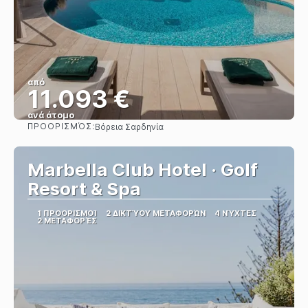
από
11.093 €
ανά άτομο
ΠΡΟΟΡΙΣΜΌΣ:
Βόρεια Σαρδηνία
Βλέπω
Marbella Club Hotel · Golf
Resort & Spa
1 ΠΡΟΟΡΙΣΜΟΊ
2 ΔΙΚΤΎΟΥ ΜΕΤΑΦΟΡΏΝ
4 ΝΎΧΤΕΣ
2 ΜΕΤΑΦΟΡΈΣ