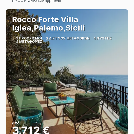
ΠΡΟΟΡΙΣΜΌΣ:
Μαρμπέγια
Βλέπω
Rocco Forte Villa
Igiea,Palemo,Sicili
1 ΠΡΟΟΡΙΣΜΟΊ
2 ΔΙΚΤΎΟΥ ΜΕΤΑΦΟΡΏΝ
4 ΝΎΧΤΕΣ
2 ΜΕΤΑΦΟΡΈΣ
από
3.712 €