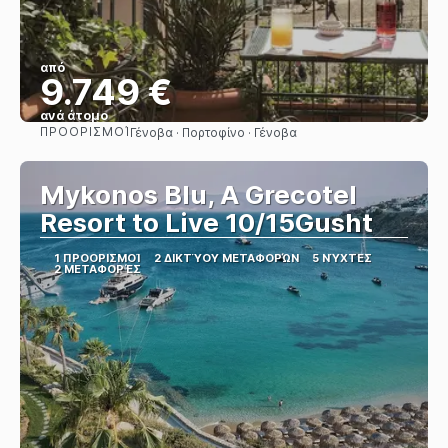
από
9.749 €
ανά άτομο
ΠΡΟΟΡΙΣΜΟΊ
Γένοβα · Πορτοφίνο · Γένοβα
Βλέπω
Mykonos Blu, A Grecotel
Resort to Live 10/15Gusht
1 ΠΡΟΟΡΙΣΜΟΊ
2 ΔΙΚΤΎΟΥ ΜΕΤΑΦΟΡΏΝ
5 ΝΎΧΤΕΣ
2 ΜΕΤΑΦΟΡΈΣ