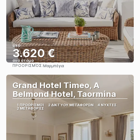
από
3.620 €
ανά άτομο
ΠΡΟΟΡΙΣΜΌΣ:
Μαρμπέγια
Βλέπω
Grand Hotel Timeo, A
Belmond Hotel, Taormina
1 ΠΡΟΟΡΙΣΜΟΊ
2 ΔΙΚΤΎΟΥ ΜΕΤΑΦΟΡΏΝ
4 ΝΎΧΤΕΣ
2 ΜΕΤΑΦΟΡΈΣ