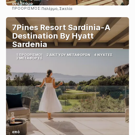
ανά άτομο
ΠΡΟΟΡΙΣΜΌΣ:
Παλέρμο, Σικελία
Βλέπω
7Pines Resort Sardinia-A
Destination By Hyatt
Sardenia
1 ΠΡΟΟΡΙΣΜΟΊ
2 ΔΙΚΤΎΟΥ ΜΕΤΑΦΟΡΏΝ
4 ΝΎΧΤΕΣ
2 ΜΕΤΑΦΟΡΈΣ
από