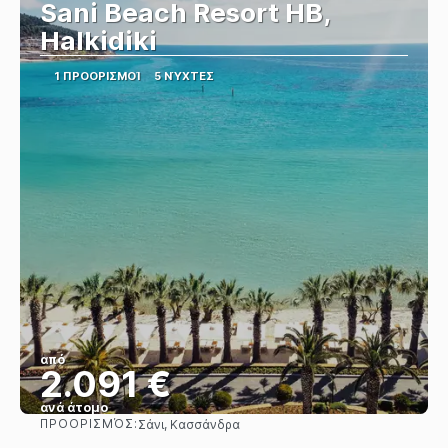
Sani Beach Resort HB,
Halkidiki
1 ΠΡΟΟΡΙΣΜΟΊ
5 ΝΎΧΤΕΣ
από
2.091 €
ανά άτομο
ΠΡΟΟΡΙΣΜΌΣ:
Σάνι, Κασσάνδρα
Βλέπω