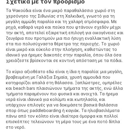
Σχετικά με τον προορισμό
Τα Ψακούδια είναι ένα μικρό παραθαλάσσιο χωριό στη
χερσόνησο της Σιθωνίας στη Χαλκιδική, γνωστό για τη
μεγάλη αμμώδη παραλία και τη χαλαρή ατμόσφαιρα. Με
ρηχά, καθαρά νερά και πεύκα που φτάνουν σχεδόν μέχρι
την ακτή, αποτελεί εξαιρετική επιλογή για οικογένειες και
ζευγάρια που προτιμούν μια πιο ήσυχη εναλλακτική λύση
στα πιο πολυσύχναστα θέρετρα της περιοχής. Το χωριό
είναι μικρό και εύκολο στην πλοήγηση, καθιστώντας το
ιδανικό για ήρεμες διακοπές στην παραλία, όπου όλα όσα
χρειάζεστε βρίσκονται σε κοντινή απόσταση με τα πόδια.
Το κύριο αξιοθέατο εδώ είναι η ίδια η παραλία: μια μεγάλη,
βραβευμένη με Γαλάζια Σημαία, χρυσή αμμουδιά που
κατηφορίζει απαλά στη θάλασσα. Ξαπλώστρες, ομπρέλες
και beach bars πλαισιώνουν τμήματα της ακτής, ενώ άλλα
τμήματα παραμένουν πιο φυσικά και ανοιχτά. Τα ήρεμα
νερά είναι ιδανικά για κολύμπι και κωπηλασία, και
υπάρχουν επιλογές για να δοκιμάσετε βασικά θαλάσσια
σπορ όπως paddleboarding ή καγιάκ. Τα ηλιοβασιλέματα
πάνω από τον κόλπο είναι ιδιαίτερα όμορφα και πολλοί
επισκέπτες τελειώνουν τη μέρα τους με ένα ποτό δίπλα
στο νερό.