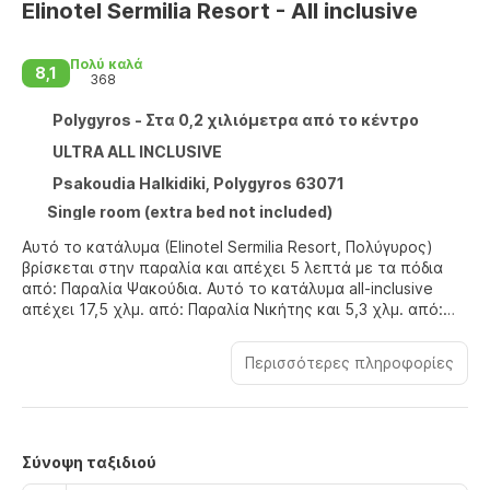
Elinotel Sermilia Resort - All inclusive
Πολύ καλά
8,1
368
Polygyros - Στα 0,2 χιλιόμετρα από το κέντρο
ULTRA ALL INCLUSIVE
Psakoudia Halkidiki, Polygyros 63071
Single room (extra bed not included)
Αυτό το κατάλυμα (Elinotel Sermilia Resort, Πολύγυρος)
βρίσκεται στην παραλία και απέχει 5 λεπτά με τα πόδια
από: Παραλία Ψακούδια. Αυτό το κατάλυμα all-inclusive
απέχει 17,5 χλμ. από: Παραλία Νικήτης και 5,3 χλμ. από:
Παραλία Γερακινής.
Περισσότερες πληροφορίες
Επωφεληθείτε από τον μεγάλο αριθμό ψυχαγωγικών
δυνατοτήτων, όπως εξωτερική πισίνα, γυμναστήριο και
ποδήλατα για ενοικίαση. Σε αυτό το θέρετρο θα βρείτε
επίσης δωρεάν ασύρματο ίντερνετ και υπηρεσίες
concierge.
Σύνοψη ταξιδιού