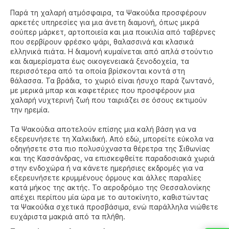
Παρά τη χαλαρή ατμόσφαιρα, τα Ψακούδια προσφέρουν
αρκετές υπηρεσίες για μια άνετη διαμονή, όπως μικρά
σούπερ μάρκετ, αρτοποιεία και μια ποικιλία από ταβέρνες
που σερβίρουν φρέσκο ψάρι, θαλασσινά και κλασικά
ελληνικά πιάτα. Η διαμονή κυμαίνεται από απλά στούντιο
και διαμερίσματα έως οικογενειακά ξενοδοχεία, τα
περισσότερα από τα οποία βρίσκονται κοντά στη
θάλασσα. Τα βράδια, το χωριό είναι ήσυχο παρά ζωντανό,
με μερικά μπαρ και καφετέριες που προσφέρουν μια
χαλαρή νυχτερινή ζωή που ταιριάζει σε όσους εκτιμούν
την ηρεμία.
Τα Ψακούδια αποτελούν επίσης μια καλή βάση για να
εξερευνήσετε τη Χαλκιδική. Από εδώ, μπορείτε εύκολα να
οδηγήσετε στα πιο πολυσύχναστα θέρετρα της Σιθωνίας
και της Κασσάνδρας, να επισκεφθείτε παραδοσιακά χωριά
στην ενδοχώρα ή να κάνετε ημερήσιες εκδρομές για να
εξερευνήσετε κρυμμένους όρμους και άλλες παραλίες
κατά μήκος της ακτής. Το αεροδρόμιο της Θεσσαλονίκης
απέχει περίπου μία ώρα με το αυτοκίνητο, καθιστώντας
τα Ψακούδια σχετικά προσβάσιμα, ενώ παράλληλα νιώθετε
ευχάριστα μακριά από τα πλήθη.