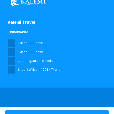
Kalemi Travel
Επικοινωνία
+355698885656
+355698885656
turizem@kalemitravel.com
Sheshi Willson
, 1001 - Tirana
Με επιφύλαξη παντός δικαιώματος kalemi travel © 2026