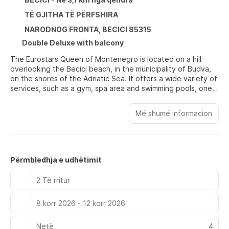
TË GJITHA TË PËRFSHIRA
NARODNOG FRONTA, BECICI 85315
Double Deluxe with balcony
The Eurostars Queen of Montenegro is located on a hill
overlooking the Becici beach, in the municipality of Budva,
on the shores of the Adriatic Sea. It offers a wide variety of
services, such as a gym, spa area and swimming pools, one
of which is located on the terrace. Guests can enjoy
Mediterranean and international specialties in the elegant
Më shumë informacion
lobby lounge, in the restaurant next to the pool and enjoy
various buffet dishes in the main kitchen restaurant. The
accommodation also has a bar with a panoramic terrace with
sea views where a wide variety of alcoholic and non-
alcoholic drinks are served, as well as aperitifs. All rooms
Përmbledhja e udhëtimit
have flat screen cable TV, air conditioning, free cable
internet connection and private bathroom with shower,
2 Të rritur
toiletries and hair dryer. The reception staff is available 24
hours a day.
8 korr 2026 - 12 korr 2026
Netë
4