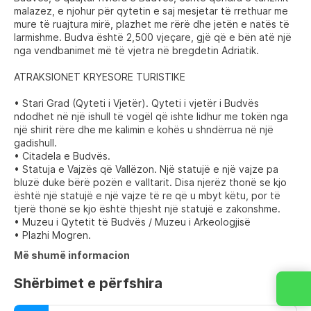
malazez, e njohur për qytetin e saj mesjetar të rrethuar me
mure të ruajtura mirë, plazhet me rërë dhe jetën e natës të
larmishme. Budva është 2,500 vjeçare, gjë që e bën atë një
nga vendbanimet më të vjetra në bregdetin Adriatik.
ATRAKSIONET KRYESORE TURISTIKE
• Stari Grad (Qyteti i Vjetër). Qyteti i vjetër i Budvës
ndodhet në një ishull të vogël që ishte lidhur me tokën nga
një shirit rëre dhe me kalimin e kohës u shndërrua në një
gadishull.
• Citadela e Budvës.
• Statuja e Vajzës që Vallëzon. Një statujë e një vajze pa
bluzë duke bërë pozën e valltarit. Disa njerëz thonë se kjo
është një statujë e një vajze të re që u mbyt këtu, por të
tjerë thonë se kjo është thjesht një statujë e zakonshme.
• Muzeu i Qytetit të Budvës / Muzeu i Arkeologjisë
• Plazhi Mogren.
Më shumë informacion
Shërbimet e përfshira