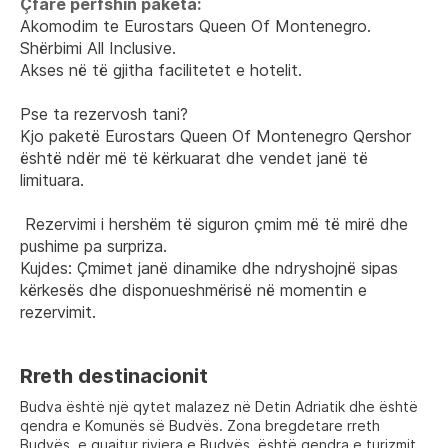
Çfarë përfshin paketa:
Akomodim te Eurostars Queen Of Montenegro.
Shërbimi All Inclusive.
Akses në të gjitha facilitetet e hotelit.
Pse ta rezervosh tani?
Kjo paketë Eurostars Queen Of Montenegro Qershor 
është ndër më të kërkuarat dhe vendet janë të 
limituara.
 Rezervimi i hershëm të siguron çmim më të mirë dhe 
pushime pa surpriza.
Kujdes: Çmimet janë dinamike dhe ndryshojnë sipas 
kërkesës dhe disponueshmërisë në momentin e 
rezervimit.
Rreth destinacionit
Budva është një qytet malazez në Detin Adriatik dhe është
qendra e Komunës së Budvës. Zona bregdetare rreth
Budvës, e quajtur riviera e Budvës, është qendra e turizmit