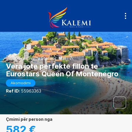
Budva (Svetti Stefan), Mali i Zi
Vera jote perfekte fillon te
Eurostars Queen Of Montenegro
Akomodimi
Ref ID:
55963363
çmimi për person nga
582 €