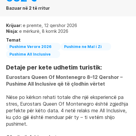
Bazuar në 2 të rritur
Krijuar:
e premte, 12 qershor 2026
Nisja:
e mërkurë, 8 korrik 2026
Temat
Pushime Verore 2026
Pushime ne Mal i Zi
Pushime All Inclusive
Detaje per kete udhetim turistik:
Eurostars Queen Of Montenegro 8–12 Qershor – 
Pushime All Inclusive që të çlodhin vërtet
Nëse po kërkon rehati totale dhe një eksperiencë pa 
stres, Eurostars Queen Of Montenegro është zgjedhja 
perfekte për këto data. 4 netë relaks me All Inclusive, 
ku çdo gjë është menduar për ty – ti vetëm shijo 
pushimet.