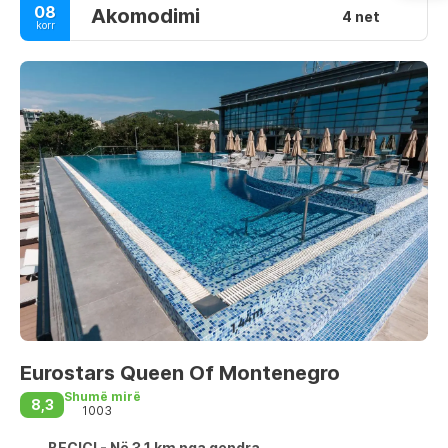
08
Akomodimi
4 net
korr
Eurostars Queen Of Montenegro
Shumë mirë
8,3
1003
BECICI - Në 3,1 km nga qendra