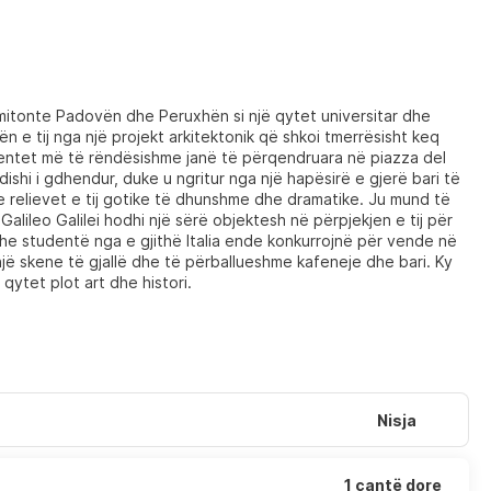
 imitonte Padovën dhe Peruxhën si një qytet universitar dhe
ën e tij nga një projekt arkitektonik që shkoi tmerrësisht keq
entet më të rëndësishme janë të përqendruara në piazza del
ishi i gdhendur, duke u ngritur nga një hapësirë e gjerë bari të
 relievet e tij gotike të dhunshme dhe dramatike. Ju mund të
Galileo Galilei hodhi një sërë objektesh në përpjekjen e tij për
dhe studentë nga e gjithë Italia ende konkurrojnë për vende në
 një skene të gjallë dhe të përballueshme kafeneje dhe bari. Ky
ytet plot art dhe histori.
Nisja
1 çantë dore