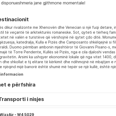
 disponueshmeria jane gjithmone momentale!
estinacionit
zës dikur rivalizonte me Xhenovën dhe Venecian si një fuqi detare,
ë stil të veçantë të arkitekturës romaneske. Sot, qyteti e tërheq fam
etet në valën e turistëve që vërshojnë në qytet çdo ditë. Monum
zuesja, katedralja, Kulla e Pizës dhe Camposanto shkëlqejnë si fild
raldi. Duomo përmban ambonin mjeshtëror të Giovanni Pisano-s, me
 majë të Torre Pendente, Kullës së Pizës, nga e cila djaloshi vendas 
gravitetin. Arsimi ka ushqyer ekonominë lokale që nga vitet 1400, 
in dhe shkollat e tij elitare të kërkimit dhe ndihmojnë në mbajtjen e
 njëqind mijë banorë është shumë më tepër se një kullë, është një q
informacion
et e përfshira
Transporti i nisjes
WizzAir - W4 5029