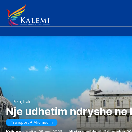
Piza, Itali
Nje udhetim ndryshe ne 
Transport + Akomodim
Krijuar:
e enjte, 28 maj 2026
-
Nisja:
e mërkurë, 24 qershor 2