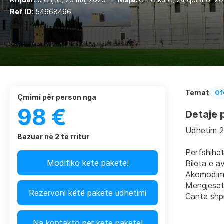
Ref ID:
54668496
Temat
Of
çmimi për person nga
98 €
Detaje p
Udhetim 2
Bazuar në 2 të rritur
Perfshihe
Modifiko kete pakete!
Bileta e av
Akomodimi
Mengjeset
Rezervoni këtë pakete udhetimi
Cante shp
Na kontakto per kete pakete!