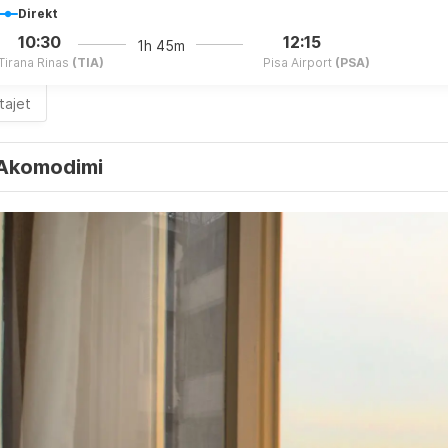
Direkt
10:30
12:15
1h 45m
Tirana Rinas
(TIA)
Pisa Airport
(PSA)
tajet
Akomodimi