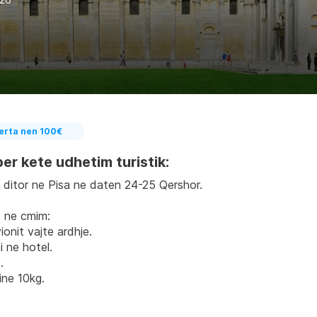
erta nen 100€
er kete udhetim turistik:
 ditor ne Pisa ne daten 24-25 Qershor.
t ne cmim:
ionit vajte ardhje.
 ne hotel.
.
ine 10kg.