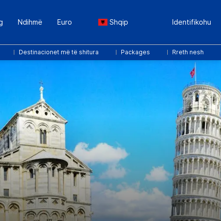
g
Ndihmë
Euro
Shqip
Identifikohu
Destinacionet më të shitura
Packages
Rreth nesh