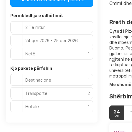
Cmimi dhe
Përmbledhja e udhëtimit
Rreth d
2 Të rritur
Qyteti i Pi
zhvilloi nj
24 qer 2026 - 25 qer 2026
dhe mbësht
Duomo. Pagë
gjelbër sme
Netë
1
ngjiteni në
të kuptuar 
Kjo pakete përfshin
universitet
metropol me
Destinacione
1
Më shumë 
Transporte
2
Shërbim
Hotele
1
24
qer