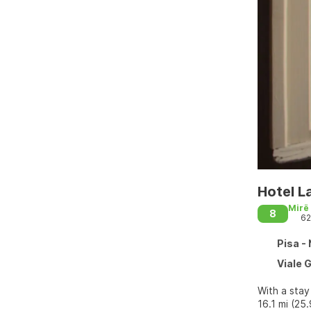
Hotel L
Mirë
8
62
Pisa -
Viale G
With a stay 
16.1 mi (25