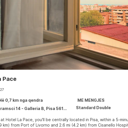
a Pace
27
 Në 0,7 km nga qendra
ME MENGJES
Standard Double
ramsci 14 - Galleria B, Pisa 56125
at Hotel La Pace, you'll be centrally located in Pisa, within a 5-minute dri
.9 km) from Port of Livorno and 2.6 mi (4.2 km) from Cisanello Hospit