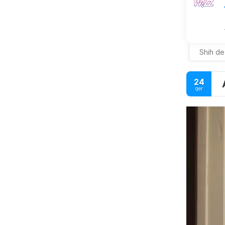
Shih de
24
qer