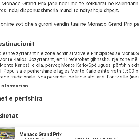
r Monaco Grand Prix jane nder me te kerkuarat ne kalendarin 
res, ndaj disponueshmeria mund te ndryshoje shpejt.
online sot dhe siguroni vendin tuaj ne Monaco Grand Prix p
estinacionit
 është zyrtarisht një zonë administrative e Principatës së Monako
Monte Karlos. Jozyrtarisht, emri i referohet gjithashtu një zone 
onte Karlos), e cila, përveç Monte Karlo/Spélugues, përfshin edh
l. Popullsia e përhershme e lagjes Monte Karlo është rreth 3,500 
reqe tradicionale. Nga perëndimi në lindje ato janë: Fontvieille (më 
informacion
et e përfshira
Biletat
Monaco Grand Prix