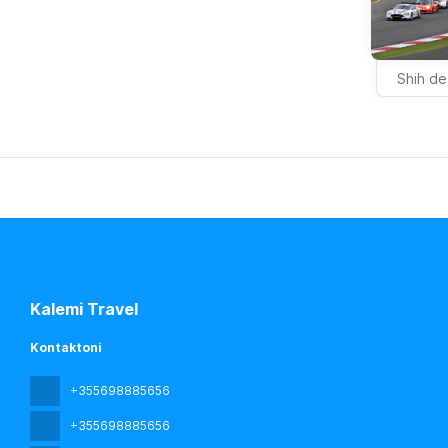
Shih de
Kalemi Travel
Kontaktoni
+355698885656
+355698885656