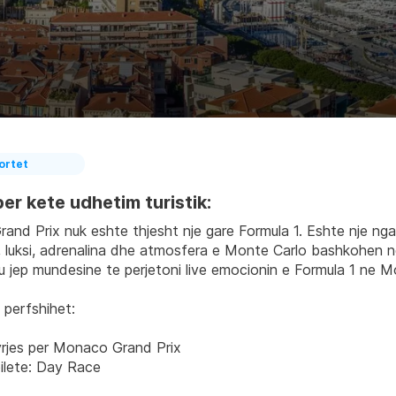
ortet
er kete udhetim turistik:
nd Prix nuk eshte thjesht nje gare Formula 1. Eshte nje nga 
, luksi, adrenalina dhe atmosfera e Monte Carlo bashkohen n
 ju jep mundesine te perjetoni live emocionin e Formula 1 ne
 perfshihet:
yrjes per Monaco Grand Prix
ilete: Day Race