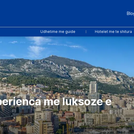
Blo
Udhetime me guide
Hotelet me te shitura
perienca me luksoze e