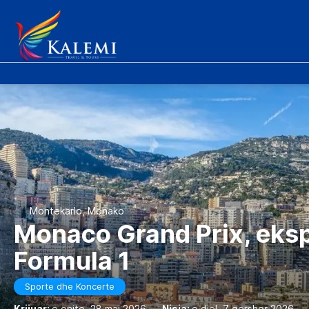
Montekarlo, Monako
Monaco Grand Prix, eks
Formula 1
Sporte dhe Koncerte
Krijuar:
e enjte, 28 maj 2026
-
Nisja:
e diel, 7 qershor 2026