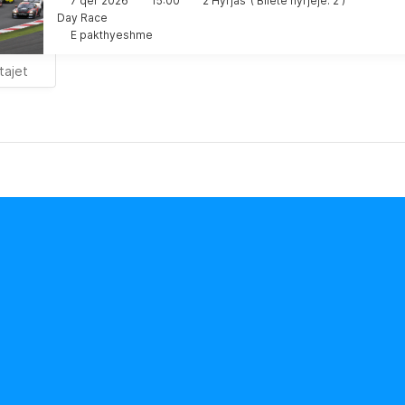
7 qer 2026
15:00
2 Hyrjas
(
Biletë hyrjeje: 2
)
Day Race
E pakthyeshme
tajet