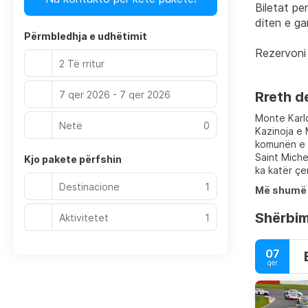
Biletat pe
diten e ga
Përmbledhja e udhëtimit
Rezervoni 
2 Të rritur
7 qer 2026 - 7 qer 2026
Rreth d
Monte Karlo
Netë
0
Kazinoja e 
komunën e M
Saint Miche
Kjo pakete përfshin
ka katër çe
Destinacione
1
Më shumë 
Shërbim
Aktivitetet
1
07
qer