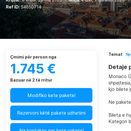
Ref ID:
54650714
Temat
Sp
çmimi për person nga
1.745 €
Detaje p
Monaco Gra
Bazuar në 2 të rritur
shpejtesia
kjo bilete
Modifiko kete pakete!
Ne pakete
Rezervoni këtë pakete udhetimi
Bileta e h
Kategori b
Na kontakto per kete pakete!