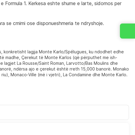
e Formula 1. Kerkesa eshte shume e larte, sidomos per 
ara se cmimi ose disponueshmeria te ndryshoje.
s, konkretisht lagjja Monte Karlo/Spélugues, ku ndodhet edhe
më të madhe, Çerekut të Monte Karlos (që përputhet me ish-
e lagjet La Rousse/Saint Roman, Larvotto/Bas Moulins dhe
banorë, ndërsa ajo e çerekut është rreth 15,000 banorë. Monako
i riu), Monaco-Ville (më i vjetri), La Condamine dhe Monte Karlo.