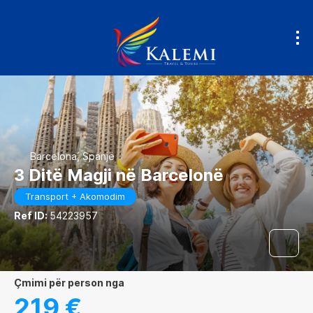
Barcelona, Spanjë
3 Ditë Magji në Barcelonë
Transport + Akomodim
Ref ID:
54223957
çmimi për person nga
219 €