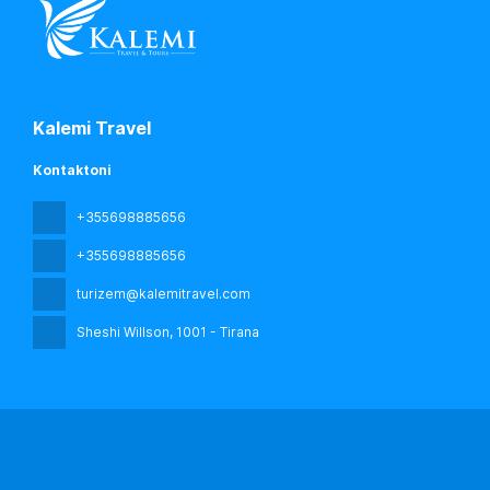
Kalemi Travel
Kontaktoni
+355698885656
+355698885656
turizem@kalemitravel.com
Sheshi Willson
, 1001 - Tirana