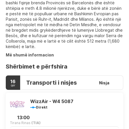
bashki fqinje brenda Provincës së Barcelonës dhe është
shtëpia e rreth 4.8 milionë njerëzve, duke e bërë atë zonën
e pestë më të populluar urbane në Bashkimin Evropian pas
Parisit, zonës së Ruhr-it, Madridit dhe Milanos. Ajo është një
nga metropolet më të mëdha në Detin Mesdhe, e vendosur
në bregdet midis grykëderdhjeve të lumenjve Llobregat dhe
Besòs, dhe e kufizuar në perëndim nga vargu malor Serra de
Collserola, maja më e lartë e të cilit është 512 metra (1,680
këmbë) e lartë.
Më shumë informacion
Shërbimet e përfshira
16
Transporti i nisjes
Nisja
qer
WizzAir - W4 5087
Direkt
13:00
Tirana Rinas
(TIA)