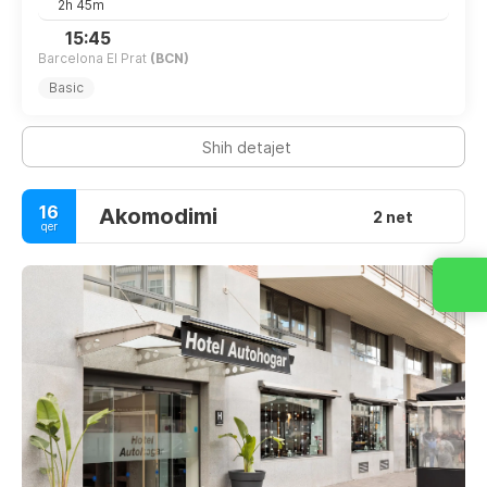
2h 45m
15:45
Barcelona El Prat
(BCN)
Basic
Shih detajet
16
Akomodimi
2 net
qer