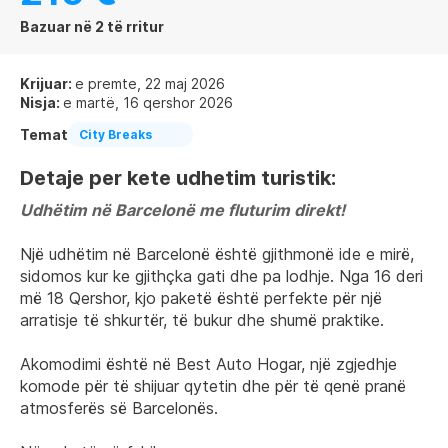
Bazuar në 2 të rritur
Krijuar:
e premte, 22 maj 2026
Nisja:
e martë, 16 qershor 2026
Temat
City Breaks
Detaje per kete udhetim turistik:
Udhëtim në Barcelonë me fluturim direkt!
Një udhëtim në Barcelonë është gjithmonë ide e mirë, 
sidomos kur ke gjithçka gati dhe pa lodhje. Nga 16 deri 
më 18 Qershor, kjo paketë është perfekte për një 
arratisje të shkurtër, të bukur dhe shumë praktike.
Akomodimi është në Best Auto Hogar, një zgjedhje 
komode për të shijuar qytetin dhe për të qenë pranë 
atmosferës së Barcelonës.