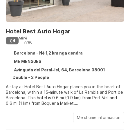
Hotel Best Auto Hogar
Mirë
7,4
7786
Barcelona - Në 1,2 km nga qendra
ME MENGJES
Avinguda del Paral-lel, 64, Barcelona 08001
Double - 2 People
A stay at Hotel Best Auto Hogar places you in the heart of
Barcelona, within a 15-minute walk of La Rambla and Port de
Barcelona. This hotel is 0.6 mi (0.9 km) from Port Vell and
0.6 mi (1 km) from Boqueria Market.
Take advantage of recreation opportunities such as a
Më shumë informacion
fitness center, or other amenities including complimentary
wireless internet access and concierge services. Getting to