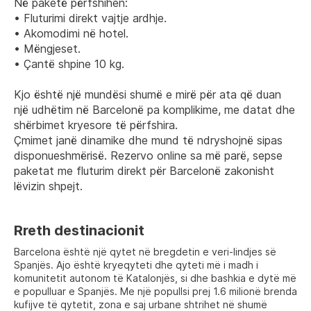
Në paketë përfshihen:
• Fluturimi direkt vajtje ardhje.
• Akomodimi në hotel.
• Mëngjeset.
• Çantë shpine 10 kg.
Kjo është një mundësi shumë e mirë për ata që duan 
një udhëtim në Barcelonë pa komplikime, me datat dhe 
shërbimet kryesore të përfshira.
Çmimet janë dinamike dhe mund të ndryshojnë sipas 
disponueshmërisë. Rezervo online sa më parë, sepse 
paketat me fluturim direkt për Barcelonë zakonisht 
lëvizin shpejt.
Rreth destinacionit
Barcelona është një qytet në bregdetin e veri-lindjes së
Spanjës. Ajo është kryeqyteti dhe qyteti më i madh i
komunitetit autonom të Katalonjës, si dhe bashkia e dytë më
e populluar e Spanjës. Me një popullsi prej 1.6 milionë brenda
kufijve të qytetit, zona e saj urbane shtrihet në shumë