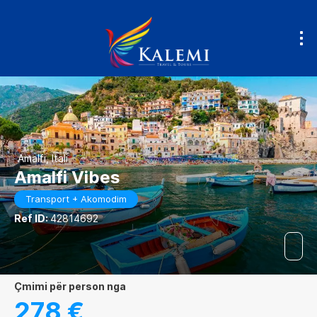
Amalfi, Itali
Amalfi Vibes
Transport + Akomodim
Ref ID:
42814692
çmimi për person nga
278 €