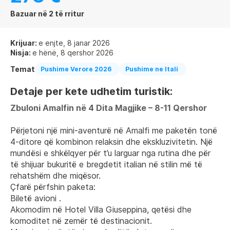
Bazuar në 2 të rritur
Krijuar:
e enjte, 8 janar 2026
Nisja:
e hënë, 8 qershor 2026
Temat
Pushime Verore 2026
Pushime ne Itali
Detaje per kete udhetim turistik:
Zbuloni Amalfin në 4 Dita Magjike – 8-11 Qershor
Përjetoni një mini-aventurë në Amalfi me paketën tonë 
4-ditore që kombinon relaksin dhe ekskluzivitetin. Një 
mundësi e shkëlqyer për t’u larguar nga rutina dhe për 
të shijuar bukuritë e bregdetit italian në stilin më të 
rehatshëm dhe miqësor.
Çfarë përfshin paketa:
Biletë avioni .
Akomodim në Hotel Villa Giuseppina, qetësi dhe 
komoditet në zemër të destinacionit.