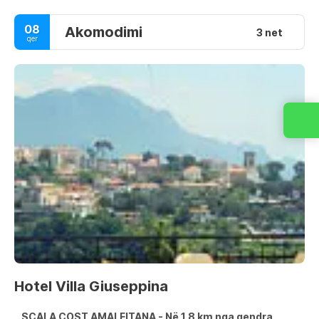
08
Akomodimi
3 net
qer
Hotel Villa Giuseppina
SCALA COST AMALFITANA - Në 1,8 km nga qendra