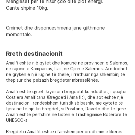
Mengjeset për të nisur çdo ditë plot energji.
Cante shpine 10kg.
Cmimet dhe disponueshmeria jane gjithmone 
momentale.
Rreth destinacionit
Amalfi është një qytet dhe komunë në provincën e Salernos,
në rajonin e Kampanias, Itali, në Gjirin e Salernos. Ai ndodhet
në grykën e një lugine të thellë, i rrethuar nga shkëmbinj të
thepisur dhe peizazh bregdetar mbresëlënës.
Amalfi është qyteti kryesor i bregdetit ku ndodhet, i quajtur
Costiera Amalfitana (Bregdeti i Amalfit), dhe sot është një
destinacion i rëndësishëm turistik së bashku me qytete të
tjera në të njëjtin bregdet, si Positano, Ravello dhe të tjerë.
Amalfi është përfshirë në Listën e Trashëgimisë Botërore të
UNESCO-s.
Bregdeti i Amalfit është i famshëm për prodhimin e likerës