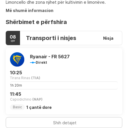
Limoncello dhe zona njihet për kultivimin e limonëve.
Më shumë informacion
Shërbimet e përfshira
08
Transporti i nisjes
Nisja
qer
Ryanair - FR 5627
Direkt
10:25
Tirana Rinas
(TIA)
1h 20m
11:45
Capodichino
(NAP)
1 çantë dore
Basic
Shih detajet