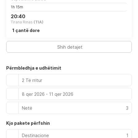
1h 15m
20:40
Tirana Rinas
(TIA)
1 çantë dore
Shih detajet
Përmbledhja e udhëtimit
2 Të rritur
8 qer 2026 - 11 qer 2026
Netë
3
Kjo pakete përfshin
Destinacione
1