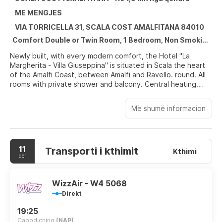
ME MENGJES
VIA TORRICELLA 31, SCALA COST AMALFITANA 84010
Comfort Double or Twin Room, 1 Bedroom, Non Smoking, Sea View , 2 Twin Beds
Newly built, with every modern comfort, the Hotel "La
Margherita - Villa Giuseppina" is situated in Scala the heart
of the Amalfi Coast, between Amalfi and Ravello. round. All
rooms with private shower and balcony. Central heating.
Large terraces for sunbathing. Swimming pool and solarium.
Family management. Excellent cooking. Own parking ground.
Më shumë informacion
Excursion facilities to all tourist and historical centres of the
coast
11
Transporti i kthimit
Kthimi
qer
WizzAir - W4 5068
Direkt
19:25
Capodichino
(NAP)