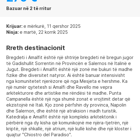
Bazuar në 2 të rritur
Krijuar:
e mërkurë, 11 qershor 2025
Nisja:
e martë, 22 korrik 2025
Rreth destinacionit
Bregdeti i Amalfit është një shtrirje bregdeti në bregun jugor
të Gadishullit Sorrentin në Provincën e Salernos në Italinë e
Jugut. Bregdeti i Amalfit është një zonë me bukuri të madhe
fizike dhe diversitet natyror. Ai është banuar intensivisht
nga komunitetet njerëzore që nga Mesjeta e hershme. Ka
një numër qytetesh si Amalfi dhe Ravello me vepra
arkitekturore dhe artistike me rëndësi të madhe. Punta
Campanella është një nga shumë zonat e vrojtimit detar që
ekzistojnë në Itali. Kjo zonë përfshin dy provinca, Napolin
dhe Salernon, dhe është një atraksion i madh turistik.
Katedralja e Amalfit është një kompleks arkitektonik i
përbërë nga dy kisha që komunikojnë me njëra-tjetrën, një
kriptë, një shkallë, një atrium, një kullë kishe dhe një kloster i
quajtur "Chiostro del Paradiso".