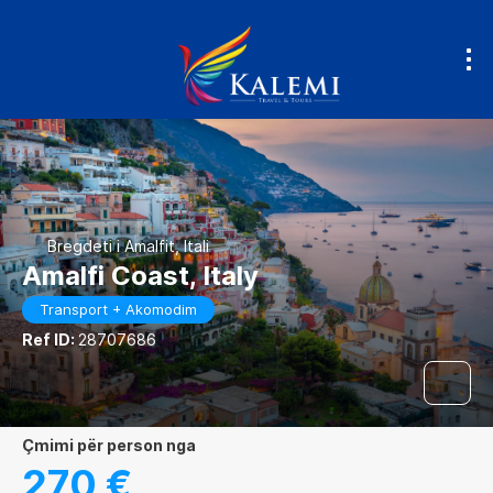
Bregdeti i Amalfit, Itali
Amalfi Coast, Italy
Transport + Akomodim
Ref ID:
28707686
çmimi për person nga
270 €