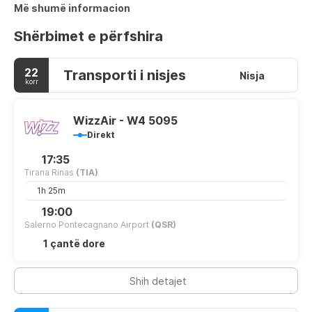
Më shumë informacion
Shërbimet e përfshira
22
Transporti i nisjes
Nisja
korr
WizzAir - W4 5095
Direkt
17:35
Tirana Rinas
(TIA)
1h 25m
19:00
Salerno Pontecagnano Airport
(QSR)
1 çantë dore
Shih detajet