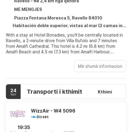
Ravello - Në 2,4 km nga qendra
ME MENGJES
Piazza Fontana Moresca 5, Ravello 84010
Habitación doble superior, vistas al mar (2 camas individuales) - Package Rate
With a stay at Hotel Bonadies, you'll be centrally located in
Ravello, a 2-minute drive from Villa Rufolo and 7 minutes
from Amalfi Cathedral. This hotel is 4.2 mi (6.8 km) from
Amalfi Beach and 4.5 mi (7.3 km) from Amalfi Harbour.
Enjoy recreation amenities such as a seasonal outdoor pool
Më shumë informacion
or take in the view from a rooftop terrace. Additional
features at this hotel include complimentary wireless
internet access, concierge services, and wedding services.
Guests can catch a ride to nearby destinations on the area
24
Transporti i kthimit
shuttle (surcharge).
Kthimi
korr
Make yourself at home in one of the 33 guestrooms
featuring minibars. Complimentary wireless internet access
WizzAir - W4 5096
keeps you connected, and satellite programming is available
Direkt
for your entertainment. Private bathrooms with bathtubs or
showers feature rainfall showerheads and complimentary
19:35
toiletries. Conveniences include phones, as well as desks