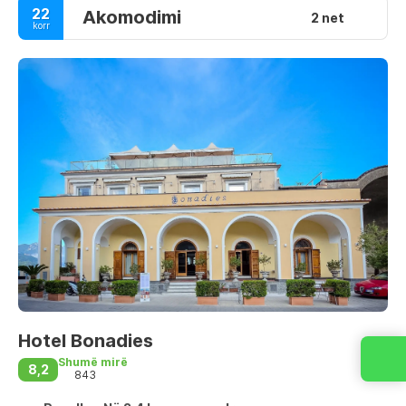
22
Akomodimi
2 net
korr
Hotel Bonadies
Shumë mirë
8,2
843