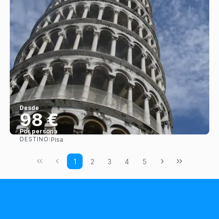
Desde
98 €
Por persona
DESTINO:
Pisa
Ver
1
2
3
4
5