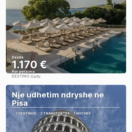
Desde
1.170 €
Por persona
DESTINO:
Corfu
Ver
Nje udhetim ndryshe ne
Pisa
1 DESTINOS
2 TRANSPORTES
1 NOCHES