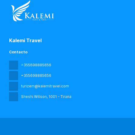
Kalemi Travel
Contacto
+355698885656
+355698885656
turizem@kalemitravel.com
Sheshi Willson
, 1001 - Tirana