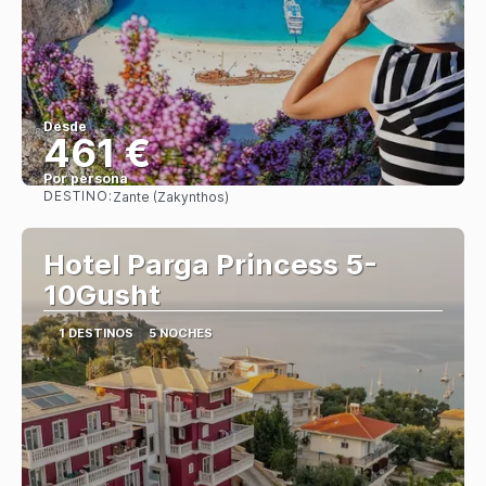
Desde
461 €
Por persona
DESTINO:
Zante (Zakynthos)
Ver
Hotel Parga Princess 5-
10Gusht
1 DESTINOS
5 NOCHES