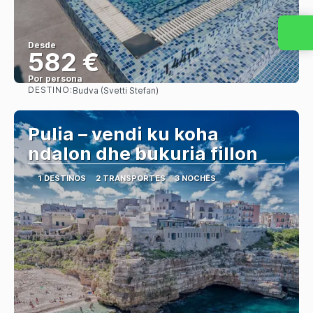
Desde
582 €
Por persona
DESTINO:
Budva (Svetti Stefan)
Ver
Pulia – vendi ku koha
ndalon dhe bukuria fillon
1 DESTINOS
2 TRANSPORTES
3 NOCHES