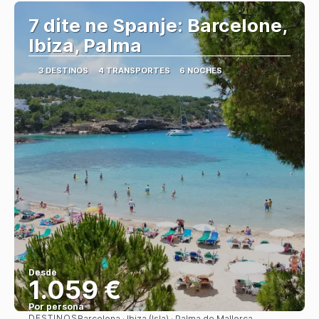
7 dite ne Spanje: Barcelone,
Ibiza, Palma
3 DESTINOS
4 TRANSPORTES
6 NOCHES
Desde
1.059 €
Por persona
DESTINOS
Barcelona · Ibiza (Isla) · Palma de Mallorca