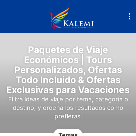
Paquetes de Viaje
Económicos | Tours
Personalizados, Ofertas
Todo Incluido & Ofertas
Exclusivas para Vacaciones
Filtra ideas de viaje por tema, categoría o
destino, y ordena los resultados como
prefieras.
Temas