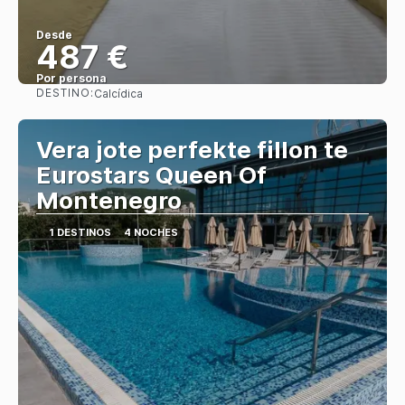
Desde
487 €
Por persona
DESTINO:
Calcídica
Ver
Vera jote perfekte fillon te
Eurostars Queen Of
Montenegro
1 DESTINOS
4 NOCHES