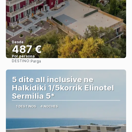
Desde
487 €
Por persona
DESTINO:
Parga
Ver
5 dite all inclusive ne
Halkidiki 1/5korrik Elinotel
Sermilia 5*
1 DESTINOS
4 NOCHES