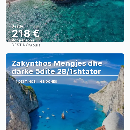
Desde
218 €
Por persona
DESTINO:
Apulia
Ver
Zakynthos Mengjes dhe
darke 5dite 28/1shtator
1 DESTINOS
4 NOCHES