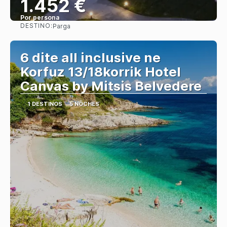
1.452 €
Por persona
DESTINO:
Parga
Ver
6 dite all inclusive ne
Korfuz 13/18korrik Hotel
Canvas by Mitsis Belvedere
1 DESTINOS
5 NOCHES