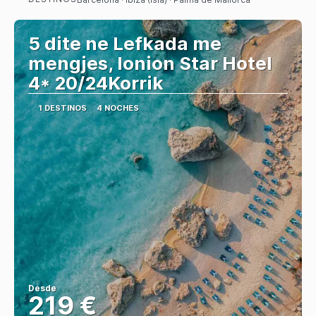
Ver
5 dite ne Lefkada me
mengjes, Ionion Star Hotel
4* 20/24Korrik
1 DESTINOS
4 NOCHES
Desde
219 €