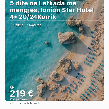
5 dite ne Lefkada me
mengjes, Ionion Star Hotel
4* 20/24Korrik
1 ZIELE
4 NÄCHTE
Ab
219 €
Pro person
ZIEL:
Lefkada Island
Sehen