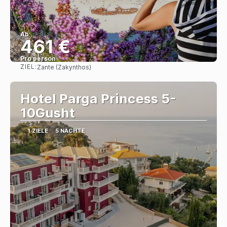
Ab
461 €
Pro person
ZIEL:
Zante (Zakynthos)
Sehen
Hotel Parga Princess 5-
10Gusht
1 ZIELE
5 NÄCHTE