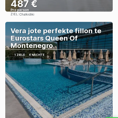
487 €
Pro person
ZIEL:
Chalkidiki
Sehen
Vera jote perfekte fillon te
Eurostars Queen Of
Montenegro
1 ZIELE
4 NÄCHTE