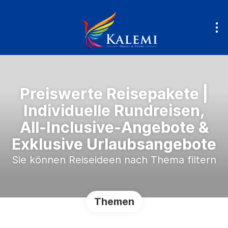
Preiswerte Reisepakete |
Individuelle Rundreisen,
All-Inclusive-Angebote &
Exklusive Urlaubsangebote
Sie können Reiseideen nach Thema filtern
Themen