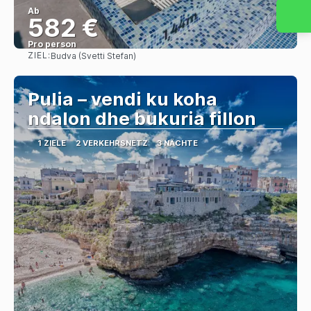
Ab
582 €
Pro person
ZIEL:
Budva (Svetti Stefan)
Sehen
Pulia – vendi ku koha
ndalon dhe bukuria fillon
1 ZIELE
2 VERKEHRSNETZ
3 NÄCHTE