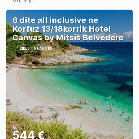
ZIEL:
Parga
Sehen
6 dite all inclusive ne
Korfuz 13/18korrik Hotel
Canvas by Mitsis Belvedere
1 ZIELE
5 NÄCHTE
Ab
544 €