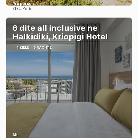
Pro person
ZIEL:
Korfu
Sehen
6 dite all inclusive ne
Halkidiki, Kriopigi Hotel
1 ZIELE
5 NÄCHTE
Ab