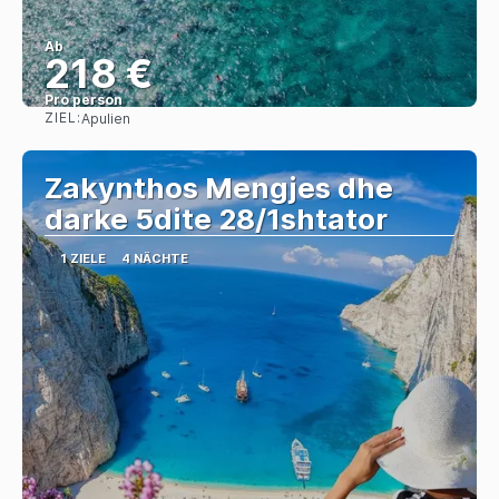
Ab
218 €
Pro person
ZIEL:
Apulien
Sehen
Zakynthos Mengjes dhe
darke 5dite 28/1shtator
1 ZIELE
4 NÄCHTE