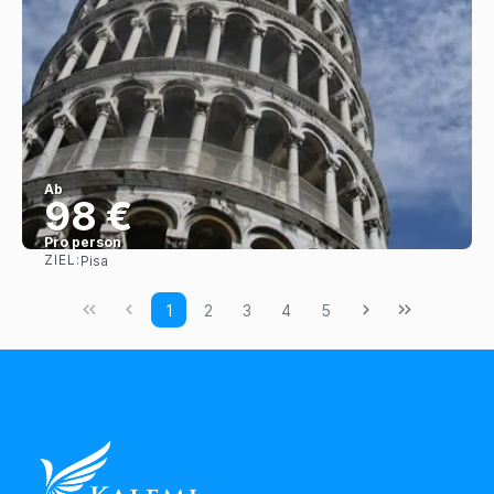
Ab
98 €
Pro person
ZIEL:
Pisa
Sehen
1
2
3
4
5