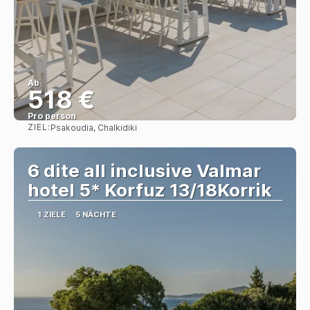
Ab
518 €
Pro person
ZIEL:
Psakoudia, Chalkidiki
Sehen
6 dite all inclusive Valmar
hotel 5* Korfuz 13/18Korrik
1 ZIELE
5 NÄCHTE