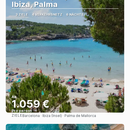
Ibiza, Palma
3 ZIELE
4 VERKEHRSNETZ
6 NÄCHTE
Ab
1.059 €
Pro person
ZIELE
Barcelona · Ibiza (Insel) · Palma de Mallorca
Sehen