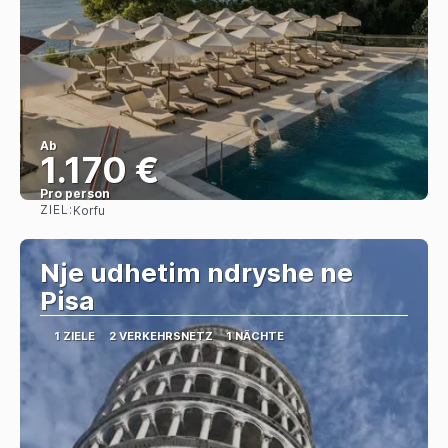
Ab
1.170 €
Pro person
ZIEL:
Korfu
Sehen
Nje udhetim ndryshe ne
Pisa
1 ZIELE
2 VERKEHRSNETZ
1 NÄCHTE