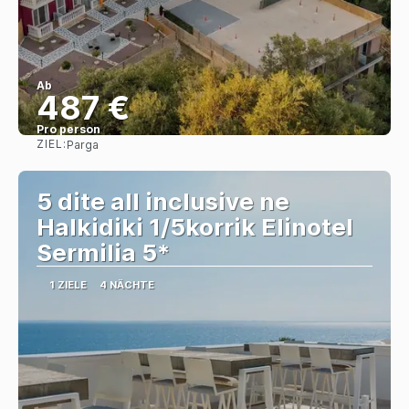
Ab
487 €
Pro person
ZIEL:
Parga
Sehen
5 dite all inclusive ne
Halkidiki 1/5korrik Elinotel
Sermilia 5*
1 ZIELE
4 NÄCHTE