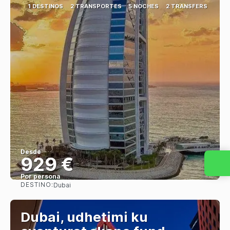
1 DESTINOS
2 TRANSPORTES
5 NOCHES
2 TRANSFERS
Desde
929 €
Por persona
DESTINO:
Dubai
Ver
Dubai, udhetimi ku