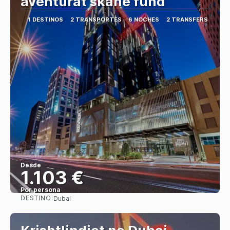
aventurat skane fund
1 DESTINOS
2 TRANSPORTES
6 NOCHES
2 TRANSFERS
Desde
1.103 €
Por persona
DESTINO:
Dubai
Ver