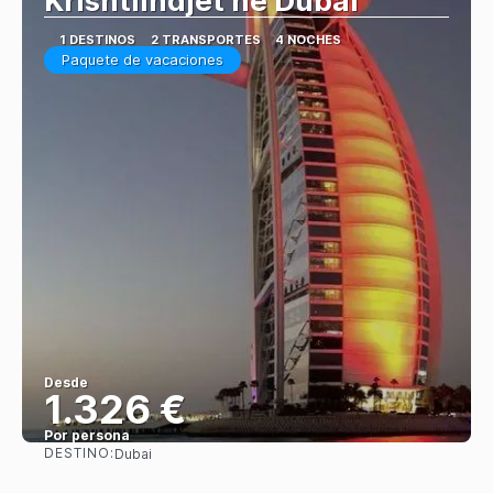
Krishtlindjet ne Dubai
1 DESTINOS
2 TRANSPORTES
4 NOCHES
Paquete de vacaciones
Desde
1.326 €
Por persona
DESTINO:
Dubai
Ver