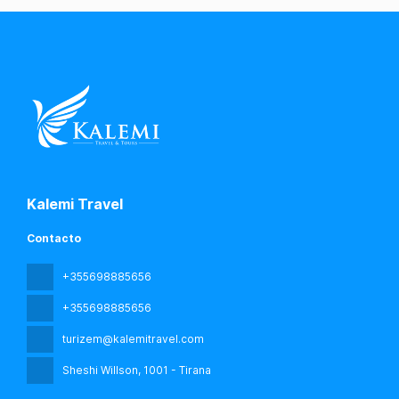
Kalemi Travel
Contacto
+355698885656
+355698885656
turizem@kalemitravel.com
Sheshi Willson
, 1001 - Tirana