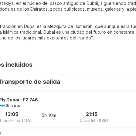
astakiya, en el núcleo del casco antiguo de Dubái, sigue siendo tr
cionales de los Emiratos, zocos bulliciosos, museos, galerías y la p
tracción en Dubai es la Mezquita de Jumeirah, que aunque esta fue
a islámica tradicional. Dubai es una ciudad del futuro en constante
 uno de los lugares más excitantes del mundo".
os incluidos
Transporte de salida
Fly Dubai - FZ 746
Directo
13:05
21:15
5h 10m
Tirana Rinas
(TIA)
Dubai Intl
(DXB)
s