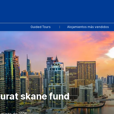
Guided Tours
Alojamientos más vendidos
turat skane fund
e marzo de 2026