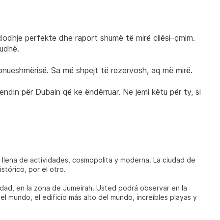
odhje perfekte dhe raport shumë të mirë cilësi–çmim. 
iudhë.
nueshmërisë. Sa më shpejt të rezervosh, aq më mirë.
ndin për Dubain që ke ëndërruar. Ne jemi këtu për ty, si 
 llena de actividades, cosmopolita y moderna. La ciudad de
stórico, por el otro.
iudad, en la zona de Jumeirah. Usted podrá observar en la
el mundo, el edificio más alto del mundo, increíbles playas y