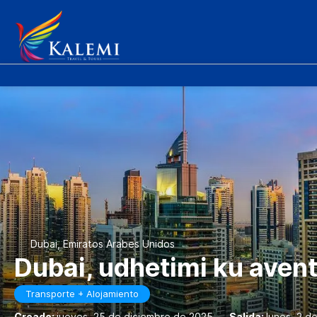
Dubai, Emiratos Arabes Unidos
Dubai, udhetimi ku aven
Transporte + Alojamiento
Creado:
jueves, 25 de diciembre de 2025
-
Salida:
lunes, 2 d