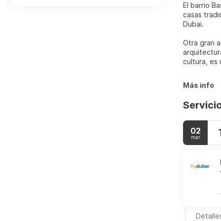
El barrio B
casas tradi
Dubai.
Otra gran a
arquitectur
cultura, es
Más info
Servici
02
mar
Detalle