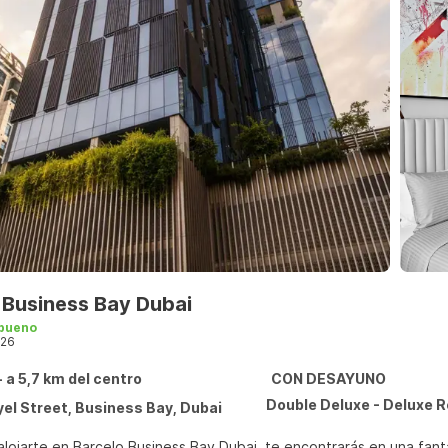
 Business Bay Dubai
bueno
26
- a 5,7 km del centro
CON DESAYUNO
Double Deluxe - Deluxe 
yel Street, Business Bay, Dubai
alojarte en Barcelo Business Bay Dubai, te encontrarás en una fant