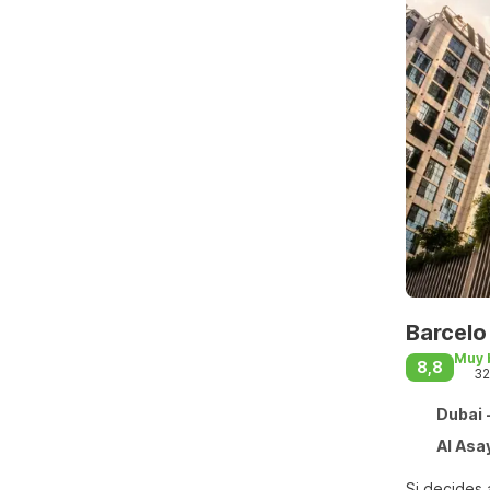
Barcelo
Muy 
8,8
32
Dubai 
Al Asa
Si decides 