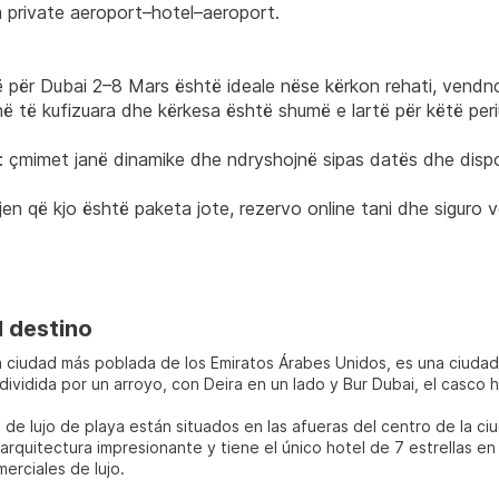
 private aeroport–hotel–aeroport.
 për Dubai 2–8 Mars është ideale nëse kërkon rehati, vendnd
ë të kufizuara dhe kërkesa është shumë e lartë për këtë per
: çmimet janë dinamike dhe ndryshojnë sipas datës dhe dispo
en që kjo është paketa jote, rezervo online tani dhe siguro ve
l destino
a ciudad más poblada de los Emiratos Árabes Unidos, es una ciudad
dividida por un arroyo, con Deira en un lado y Bur Dubai, el casco hi
 de lujo de playa están situados en las afueras del centro de la c
arquitectura impresionante y tiene el único hotel de 7 estrellas en 
erciales de lujo.