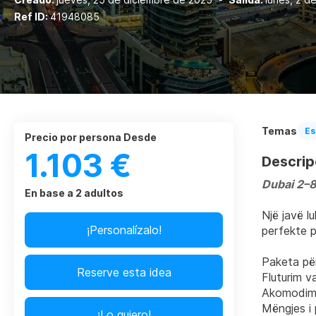
Ref ID:
41948085
Temas
Es
precio por persona Desde
1.103 €
Descrip
Dubai 2–8
En base a 2 adultos
Një javë l
¡Personalízalo!
perfekte p
Paketa për
Reserve esta idea
Fluturim va
Akomodim 
Mëngjes i 
¡Lo quiero!