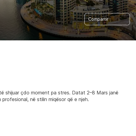
Compartir
r të shijuar çdo moment pa stres. Datat 2–8 Mars janë 
rofesional, në stilin miqësor që e njeh.