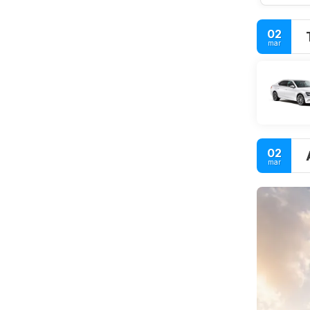
02
mar
02
mar