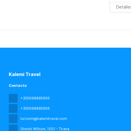
Detalle
Kalemi Travel
Contacto
+355698885656
+355698885656
turizem@kalemitravel.com
Sheshi Willson
, 1001 - Tirana