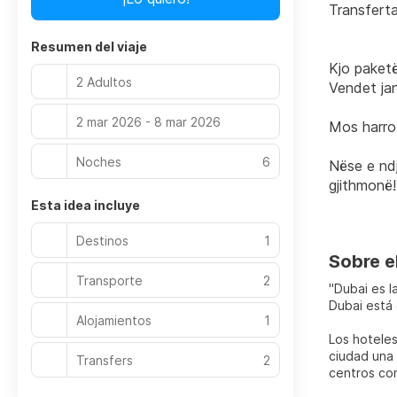
Transferta
Resumen del viaje
Kjo paketë
2 Adultos
Vendet jan
2 mar 2026 - 8 mar 2026
Mos harro
Noches
6
Nëse e ndj
gjithmonë!
Esta idea incluye
Destinos
1
Sobre e
Transporte
2
"Dubai es l
Dubai está 
Alojamientos
1
Los hoteles
ciudad una 
Transfers
2
centros com