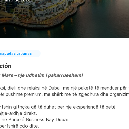
capadas urbanas
ción
 Mars – nje udhetim i paharrueshem!
uksi, dielli dhe relaksi në Dubai, me një paketë të menduar pë
ër pushime premium, me shërbime të zgjedhura dhe organizim p
fshin gjithçka që të duhet për një eksperiencë të qetë:
jtje-ardhje direkt.
në Barceló Business Bay Dubai.
përfshirë çdo ditë.