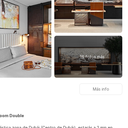
16 fotos más
Más info
Room Double
ástica zona de Dubái (Centro de Dubái), estarás a 2 min en