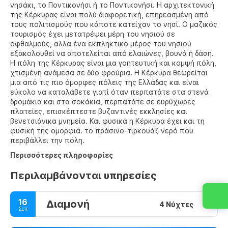
νησάκι, το Ποντικονήσι ή το Ποντικονήσι. Η αρχιτεκτονική
της Κέρκυρας είναι πολύ διαφορετική, επηρεασμένη από
τους πολιτισμούς που κάποτε κατείχαν το νησί. Ο μαζικός
τουρισμός έχει μετατρέψει μέρη του νησιού σε
οφθαλμούς, αλλά ένα εκπληκτικό μέρος του νησιού
εξακολουθεί να αποτελείται από ελαιώνες, βουνά ή δάση.
Η πόλη της Κέρκυρας είναι μια γοητευτική και κομψή πόλη,
χτισμένη ανάμεσα σε δύο φρούρια. Η Κέρκυρα θεωρείται
μια από τις πιο όμορφες πόλεις της Ελλάδας και είναι
εύκολο να καταλάβετε γιατί όταν περπατάτε στα στενά
δρομάκια και στα σοκάκια, περπατάτε σε ευρύχωρες
πλατείες, επισκέπτεστε βυζαντινές εκκλησίες και
βενετσιάνικα μνημεία. Και φυσικά η Κέρκυρα έχει και τη
φυσική της ομορφιά. το πράσινο-τιρκουάζ νερό που
περιβάλλει την πόλη.
Περισσότερες πληροφορίες
Περιλαμβάνονται υπηρεσίες
16
Διαμονή
4 Νύχτες
Σεπ