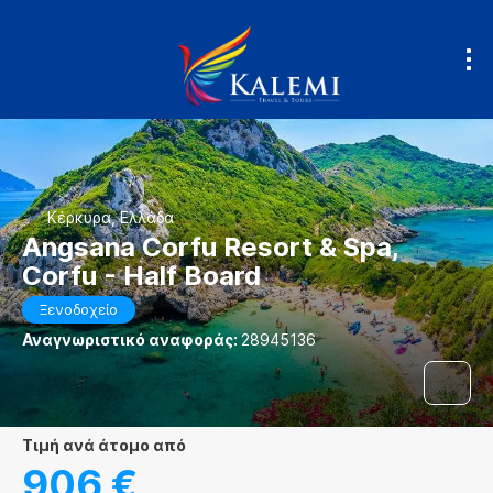
Κέρκυρα, Ελλάδα
Angsana Corfu Resort & Spa,
Corfu - Half Board
Ξενοδοχείο
Αναγνωριστικό αναφοράς:
28945136
τιμή ανά άτομο από
906 €