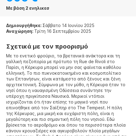
Με βάση 2 ενηλικεσ
Δημιουργήθηκε:
Σάββατο 14 Ιουνίου 2025
Αναχώρηση:
Τρίτη 16 Σεπτεμβρίου 2025
Σχετικά με τον προορισμό
Με το ενετικό φρούριο, τα βρετανικά ανάκτορα και τη
γαλλική πεζοπορία με πρότυπο τη Rue de Rivoli στο
Παρίσι, η Κέρκυρα μπορεί να μην σας φαίνεται καθόλου
ελληνική. Το πιο πυκνοκατοικημένο και κοσμοπολίτικο
των Επτανήσων, είναι κατάμεστο από ξένους και ξένη
αρχιτεκτονική. Σύμφωνα με τον μύθο, η Κέρκυρα ήταν το
νησί όπου η ναυαγισμένη Οδύσσεια συνάντησε την
υπέροχη πριγκίπισσα Ναυσικά. Μερικοί ντόπιοι
ισχυρίζονται ότι ήταν επίσης το μαγικό νησί που
επινοήθηκε από τον Σαίξπηρ στο The Tempest. Η πόλη
της Κέρκυρας, μια μικρή και ευχάριστη πόλη, είναι η
μεγαλύτερη και πιο σημαντική πόλη του νησιού. Εδώ
βρίσκεται το αεροδρόμιο και όπου τα περισσότερα πλοία
κάνουν κρουαζιέρες και αγκυροβολούν πλοία μεγάλων