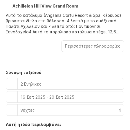
Achilleion Hill View Grand Room
Αυτό το κατάλυμα (Angsana Corfu Resort & Spa, Κέρκυρα)
βρίσκεται δίπλα στη θάλασσα, 4 λεπτά με το αμάξι από:
Παλάτι Αχίλλειον και 7 λεπτά από: Ποντικονήσι.
Ξενοδοχείο4 Αυτό το παραλιακό κατάλυμα απέχει 12,6
χλμ. από: Αρχαιολογικό Μουσείο Κέρκυρας και 13,4 χλμ.
από: Μουσείο Ασιατικής Τέχνης.
Περισσότερες πληροφορίες
Χαλαρώστε στο πλήρως εξοπλισμένο σπα, όπου μπορείτε
να απολαύσετε μασάζ, θεραπείες περιποίησης σώματος
και θεραπείες περιποίησης προσώπου. Μπορείτε να
κάνετε ηλιοθεραπεία στην ιδιωτική παραλία ή να
Σύνοψη ταξιδιού
απολαύσετε άλλες ψυχαγωγικές δυνατότητες, όπως
health club και εσωτερική πισίνα. Σε αυτό το ξενοδοχείο
2 Ενήλικες
θα βρείτε επίσης δωρεάν ασύρματο ίντερνετ, υπηρεσίες
concierge και μπέιμπι-σίτινγκ (επιπλέον χρέωση). Με το
16 Σεπ 2025 - 20 Σεπ 2025
δωρεάν λεωφορειάκι για την παραλία μπορείτε εύκολα να
απολαύσετε τα κύματα και την άμμο.
νύχτες
4
Νιώστε σαν στο σπίτι σας σε ένα από τα 196 δωμάτια με
μοναδική διακόσμηση ανά δωμάτιο, όπου υπάρχουν μίνι
Αυτή η ιδέα περιλαμβάνει
μπαρ και τηλεοράσεις με επίπεδη οθόνη. Με τη δωρεάν