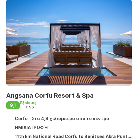
Angsana Corfu Resort & Spa
Εξαίσιος
9,1
1196
Corfu - Στα 4,9 χιλιόμετρα από το κέντρο
ΗΜΙΔΙΑΤΡΟΦΉ
11th km National Road Corfu to Benitses Akra Punta, Corfu 490 84