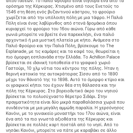
αποστάσεων. Το Παλιό Φρούριο είναι σίγουρα ένα από τα
ορόσημα της Κέρκυρας. Χτισμένο από τους Ενετούς το
1546 στη θέση ενός βυζαντινού κάστρου, το φρούριο
χωρίζεται από την υπόλοιπη πόλη με μια τάφρο. Η Παλιά
Πόλη είναι ένας λαβύρινθος από στενά δρομάκια όπου
κυριαρχεί το φρούριο του 16ου αιώνα. Γύρω από κάθε
γωνιά μπορείτε να βρείτε ένα παρεκκλήσι, ένα παλιό
αρχοντικό ή μια μυστική πλατεία με κήπο. Ανάμεσα στο
Παλιό Φρούριο και την Παλιά Πόλη, βρίσκουμε το The
Esplanade, με τις καμάρες και τα καφέ του, θεωρείται η
πιο όμορφη εσπλανάδα στην Ελλάδα. Το Achillion Palace
βρίσκεται σε ιδανική τοποθεσία στο γραφικό χωριό
Γαστούρι, 10 χλμ νότια του κέντρου της πόλης. Ήταν η
θερινή κατοικία της αυτοκράτειρας Σίσσυ από το 1890
μέχρι τον θάνατό της το 1898. Αυτό το όμορφο κτίριο και
οι γραφικοί κήποι του έχουν θέα στη θάλασσα και την
πόλη της Κέρκυρας. Στο βορειοδυτικό άκρο του νησιού
βρίσκεται το πολυσύχναστο θέρετρο Σιδάρι. Στην
πραγματικότητα είναι δύο μικρά παραθαλάσσια χωριά που
συνδέονται με μια μεγάλη αμμώδη παραλία. Η χερσόνησος
Κανόνι, με το γυναικείο μοναστήρι του 17ου αιώνα, είναι
ένα από τα πιο γνωστά αξιοθέατα της Κέρκυρας και
βρίσκεται σε πολλές καρτ ποστάλ από το νησί. Από το
νησάκι Κανόνι, μπορείτε να πάτε με καραβάκι σε άλλο