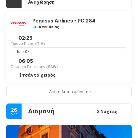
Αναχώρηση
Pegasus Airlines - PC 284
Απευθείας
02:25
Τίρανα Ρίνας
(TIA)
1ω 40λ
06:05
Σαμπιχά Γκιοκτσέν
(SAW)
1 τσάντα χειρός
Δείτε λεπτομέρειες
26
Διαμονή
2 Νύχτες
Μαρ