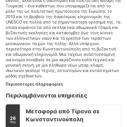
έθνους, αλλά είναι η οικονομική και πολιτιστική δύναμη της
Τουρκίας - ένα καθεστώς που υπογραμμίζεται από το
ρόλο της ως πολιτιστική πρωτεύουσα της Ευρώπης το
2010 και το βραβείο της παγκόσμιας κληρονομιάς της
UNESCO σε πολλά από τα σημαντικότερα ορόσημά της, τα
οποία κυμαίνονται από εκπληκτικά οθωμανικά τζαμιά και
βυζαντινές εκκλησίες και κατακόμβες έως τους κίονες
των ελληνιστικών ναών και τα ερείπια των τεράστιων
μεσαιωνικών τειχών της πόλης. Αλλά υπάρχουν
περισσότερα στην Κωνσταντινούπολη από τη βυζαντινή
και οθωμανική κληρονομιά. Μια ταχέως αναπτυσσόμενη
οικονομία συνέβαλε σε μια ακμάζουσα καλλιτεχνική και
μουσική σκηνή, με μια πληθώρα νέων μπαρ, κλαμπ,
ιδιωτικών γκαλερί τέχνης, εστιατορίων και καταστημάτων
μόδας σχεδιαστών.
Περισσότερες πληροφορίες
Περιλαμβάνονται υπηρεσίες
Μεταφορά από Τίρανα σε
26
Κωνσταντινούπολη
Μαρ