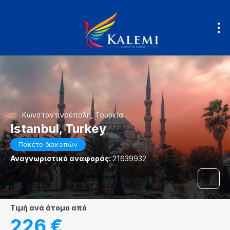
Κωνσταντινούπολη, Τουρκία
Istanbul, Turkey
Πακέτο διακοπών
Αναγνωριστικό αναφοράς:
21639932
τιμή ανά άτομο από
226 €