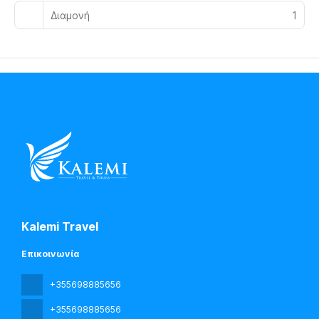
Διαμονή
1
Kalemi Travel
Επικοινωνία
+355698885656
+355698885656