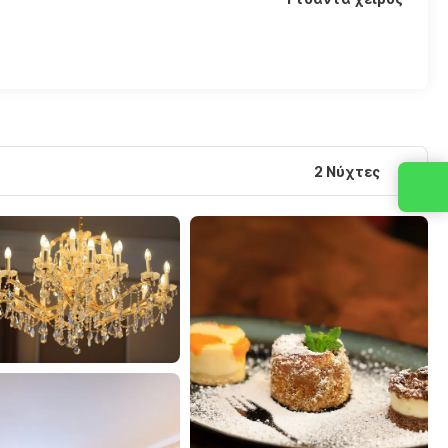
2 Νύχτες