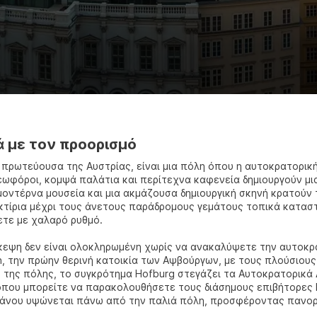
ά με τον προορισμό
η πρωτεύουσα της Αυστρίας, είναι μια πόλη όπου η αυτοκρατορικ
ωφόροι, κομψά παλάτια και περίτεχνα καφενεία δημιουργούν μι
 μοντέρνα μουσεία και μια ακμάζουσα δημιουργική σκηνή κρατούν
κτίρια μέχρι τους άνετους παράδρομους γεμάτους τοπικά καταστ
τε με χαλαρό ρυθμό.
κεψη δεν είναι ολοκληρωμένη χωρίς να ανακαλύψετε την αυτοκρα
, την πρώην θερινή κατοικία των Αψβούργων, με τους πλούσιου
 της πόλης, το συγκρότημα Hofburg στεγάζει τα Αυτοκρατορικά Δ
όπου μπορείτε να παρακολουθήσετε τους διάσημους επιβήτορες L
άνου υψώνεται πάνω από την παλιά πόλη, προσφέροντας πανορα