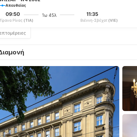
Απευθείας
09:50
11:35
1ω 45λ
Τίρανα Ρίνας
(TIA)
Βιέννη-Σβέχατ
(VIE)
λεπτομέρειες
Διαμονή