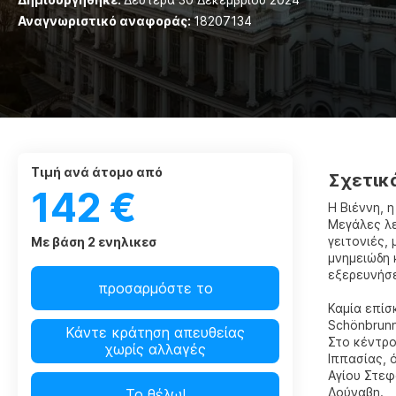
Αναγνωριστικό αναφοράς:
18207134
τιμή ανά άτομο από
Σχετικ
142 €
Η Βιέννη, 
Μεγάλες λε
γειτονιές,
Με βάση 2 ενηλικεσ
μνημειώδη 
εξερευνήσε
προσαρμόστε το
Καμία επίσ
Schönbrunn
Κάντε κράτηση απευθείας
Στο κέντρο
χωρίς αλλαγές
Ιππασίας, 
Αγίου Στεφ
Δούναβη.
Το θέλω!