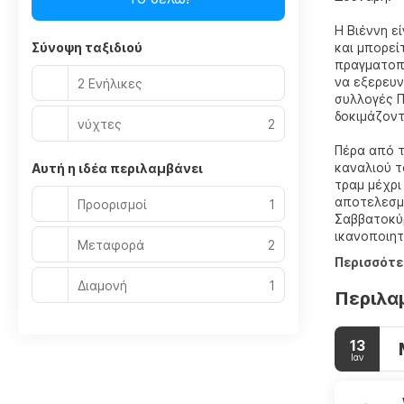
Η Βιέννη ε
Σύνοψη ταξιδιού
και μπορεί
πραγματοπο
να εξερευν
2 Ενήλικες
συλλογές Π
δοκιμάζοντ
νύχτες
2
Πέρα από τ
καναλιού τ
Αυτή η ιδέα περιλαμβάνει
τραμ μέχρι
αποτελεσμα
Προορισμοί
1
Σαββατοκύρ
ικανοποιητ
Μεταφορά
2
Περισσότε
Διαμονή
1
Περιλα
13
Ιαν