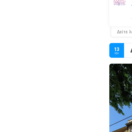
Δείτε 
13
Ιαν