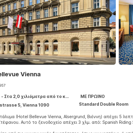
ellevue Vienna
957
- Στα 2,0 χιλιόμετρα από το κέντρο
ΜΕ ΠΡΩΙΝΟ
Standard Double Room
strasse 5, Vienna 1090
τάλυμα (Hotel Bellevue Vienna, Alsergrund, Βιέννη) απέχει 5 λεπ
του Αγίου Στέφανου. Αυτό το ξενοδοχείο απέχει 3 χλμ. από: Spani