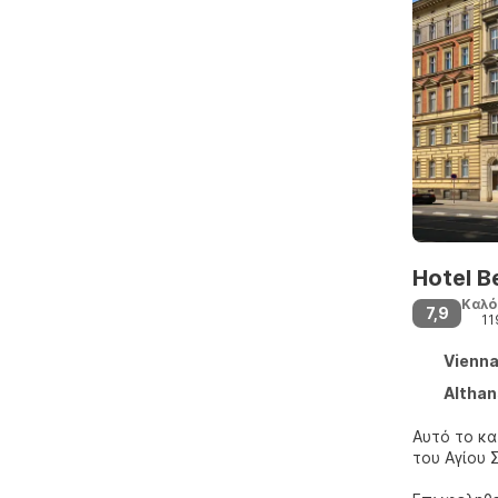
Hotel B
Καλό
7,9
11
Vienna 
Althan
Αυτό το κα