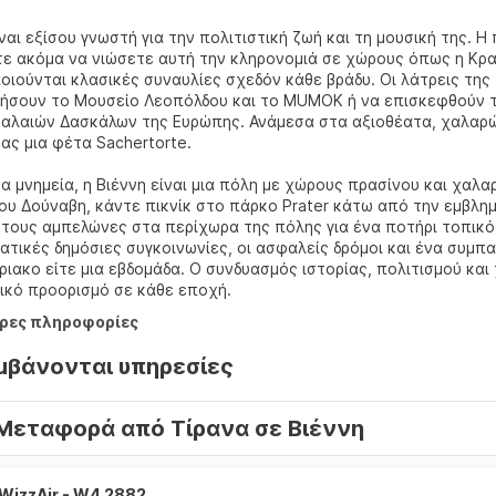
ίναι εξίσου γνωστή για την πολιτιστική ζωή και τη μουσική της.
τε ακόμα να νιώσετε αυτή την κληρονομιά σε χώρους όπως η Κρατ
ιούνται κλασικές συναυλίες σχεδόν κάθε βράδυ. Οι λάτρεις της
ήσουν το Μουσείο Λεοπόλδου και το MUMOK ή να επισκεφθούν το
αλαιών Δασκάλων της Ευρώπης. Ανάμεσα στα αξιοθέατα, χαλαρώ
ας μια φέτα Sachertorte.
α μνημεία, η Βιέννη είναι μια πόλη με χώρους πρασίνου και χαλ
ου Δούναβη, κάντε πικνίκ στο πάρκο Prater κάτω από την εμβλημα
 τους αμπελώνες στα περίχωρα της πόλης για ένα ποτήρι τοπικό κ
τικές δημόσιες συγκοινωνίες, οι ασφαλείς δρόμοι και ένα συμπα
ιακο είτε μια εβδομάδα. Ο συνδυασμός ιστορίας, πολιτισμού και
ικό προορισμό σε κάθε εποχή.
ρες πληροφορίες
μβάνονται υπηρεσίες
Μεταφορά από Τίρανα σε Βιέννη
WizzAir - W4 2882