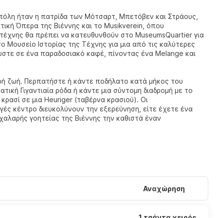
 Η πόλη ήταν η πατρίδα των Μότσαρτ, Μπετόβεν και Στράους,
ική Όπερα της Βιέννης και το Musikverein, όπου
 τέχνης θα πρέπει να κατευθυνθούν στο MuseumsQuartier για
 Μουσείο Ιστορίας της Τέχνης για μια από τις καλύτερες
στε σε ένα παραδοσιακό καφέ, πίνοντας ένα Melange και
αρή ζωή. Περπατήστε ή κάντε ποδήλατο κατά μήκος του
τική Γιγαντιαία ρόδα ή κάντε μια σύντομη διαδρομή με το
ρασί σε μια Heuriger (ταβέρνα κρασιού). Οι
γές κέντρο διευκολύνουν την εξερεύνηση, είτε έχετε ένα
 χαλαρής γοητείας της Βιέννης την καθιστά έναν
Αναχώρηση
1 τσάντα χειρός