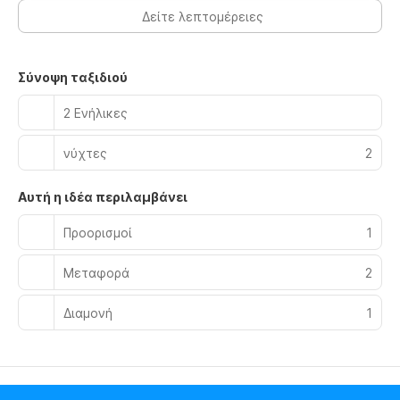
Στις σημαντικές παροχές περιλαμβάνονται ρεσεψιόν όλο
Δείτε λεπτομέρειες
το 24ωρο, πολύγλωσσο προσωπικό και αποθήκευση
αποσκευών. Στους χώρους μας θα βρείτε στάθμευση χωρίς
παρκαδόρο (με χρέωση).
Σύνοψη ταξιδιού
2 Ενήλικες
νύχτες
2
Αυτή η ιδέα περιλαμβάνει
Προορισμοί
1
Μεταφορά
2
Διαμονή
1