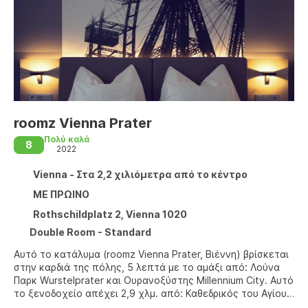
roomz Vienna Prater
Πολύ καλά
8
2022
Vienna - Στα 2,2 χιλιόμετρα από το κέντρο
ΜΕ ΠΡΩΙΝΟ
Rothschildplatz 2, Vienna 1020
Double Room - Standard
Αυτό το κατάλυμα (roomz Vienna Prater, Βιέννη) βρίσκεται
στην καρδιά της πόλης, 5 λεπτά με το αμάξι από: Λούνα
Παρκ Wurstelprater και Ουρανοξύστης Millennium City. Αυτό
το ξενοδοχείο απέχει 2,9 χλμ. από: Καθεδρικός του Αγίου
Στέφανου και 3,5 χλμ. από: Κρατική Όπερα Βιέννης.