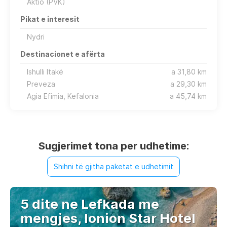
Aktio (PVK)
Pikat e interesit
Nydri
Destinacionet e afërta
Ishulli Itakë
a 31,80 km
Preveza
a 29,30 km
Agia Efimia, Kefalonia
a 45,74 km
Sugjerimet tona per udhetime:
Shihni të gjitha paketat e udhetimit
5 dite ne Lefkada me
mengjes, Ionion Star Hotel