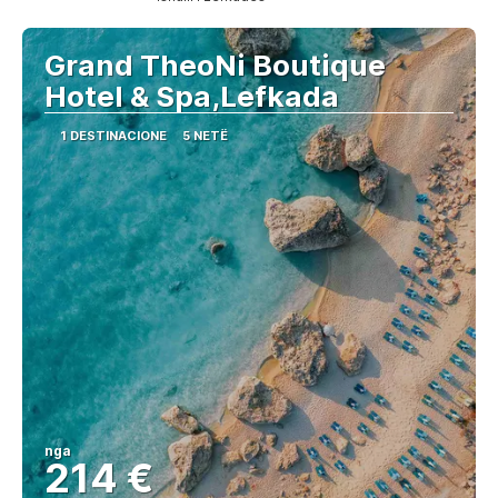
Shihni
Grand TheoNi Boutique
Hotel & Spa,Lefkada
1 DESTINACIONE
5 NETË
nga
214 €