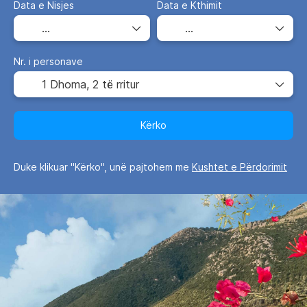
Data e Nisjes
Data e Kthimit
Nr. i personave
1 Dhoma,
2 të rritur
Kërko
Duke klikuar "Kërko", unë pajtohem me
Kushtet e Përdorimit