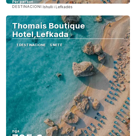
Për person
DESTINACIONI:
Ishulli i Lefkadës
Shihni
Thomais Boutique
Hotel,Lefkada
1 DESTINACIONE
5 NETË
nga