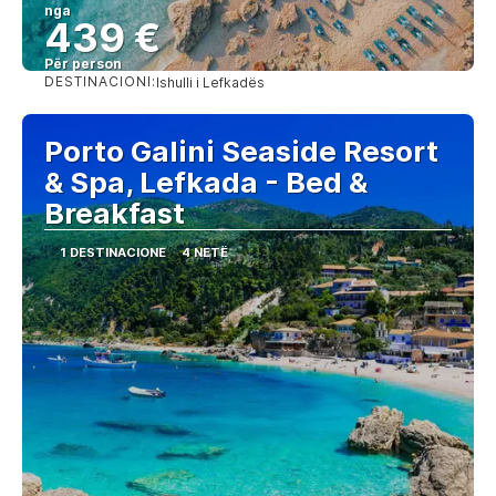
nga
439 €
Për person
DESTINACIONI:
Ishulli i Lefkadës
Shihni
Porto Galini Seaside Resort
& Spa, Lefkada - Bed &
Breakfast
1 DESTINACIONE
4 NETË