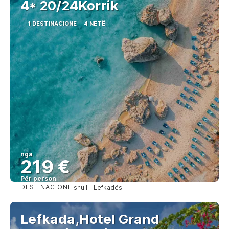
4* 20/24Korrik
1 DESTINACIONE
4 NETË
nga
219 €
Për person
DESTINACIONI:
Ishulli i Lefkadës
Shihni
Lefkada,Hotel Grand