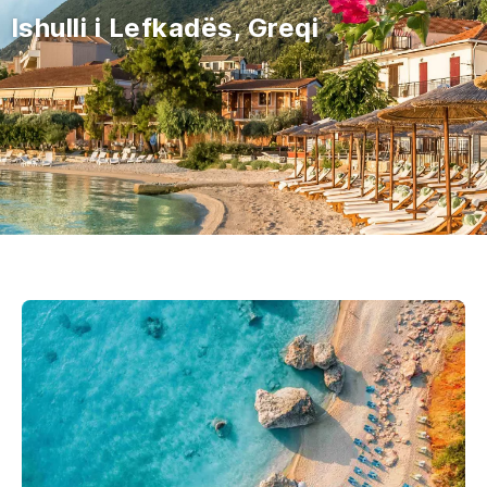
Ishulli i Lefkadës, Greqi