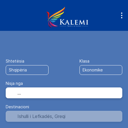
Avion + Hotel
Hotele
Fly & Drive
+
Shtetësia
Klasa
Nisja nga
Destinacioni