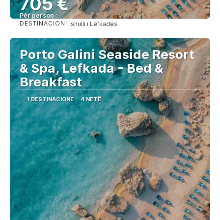
705 €
Për person
DESTINACIONI:
Ishulli i Lefkadës
Shihni
Porto Galini Seaside Resort
& Spa, Lefkada - Bed &
Breakfast
1 DESTINACIONE
4 NETË