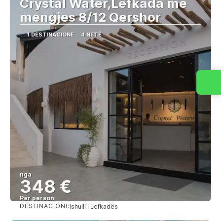
Crystal Water,Lefkada me
mengjes 8/12 Qershor
1 DESTINACIONE
4 NETË
nga
348 €
Për person
DESTINACIONI:
Ishulli i Lefkadës
Shihni