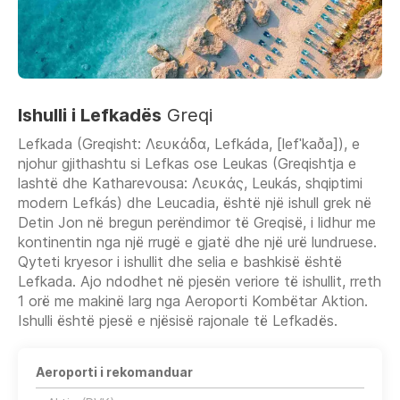
Ishulli i Lefkadës
Greqi
Lefkada (Greqisht: Λευκάδα, Lefkáda, [lefˈkaða]), e
njohur gjithashtu si Lefkas ose Leukas (Greqishtja e
lashtë dhe Katharevousa: Λευκάς, Leukás, shqiptimi
modern Lefkás) dhe Leucadia, është një ishull grek në
Detin Jon në bregun perëndimor të Greqisë, i lidhur me
kontinentin nga një rrugë e gjatë dhe një urë lundruese.
Qyteti kryesor i ishullit dhe selia e bashkisë është
Lefkada. Ajo ndodhet në pjesën veriore të ishullit, rreth
1 orë me makinë larg nga Aeroporti Kombëtar Aktion.
Ishulli është pjesë e njësisë rajonale të Lefkadës.
Aeroporti i rekomanduar