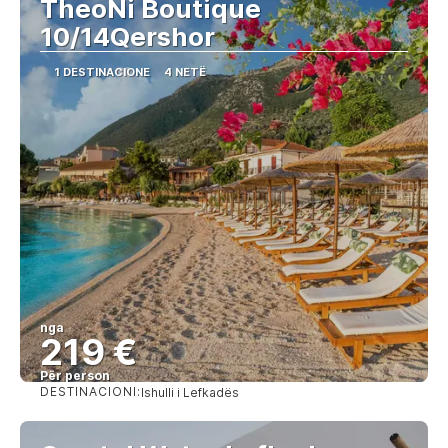
TheoNi Boutique
10/14Qershor
1 DESTINACIONE
4 NETË
nga
219 €
Për person
DESTINACIONI:
Ishulli i Lefkadës
Shihni