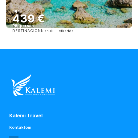
nga
439 €
Për person
DESTINACIONI:
Ishulli i Lefkadës
Shihni
Kalemi Travel
Kontaktoni