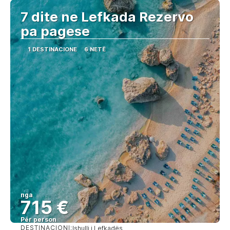
7 dite ne Lefkada Rezervo
pa pagese
1 DESTINACIONE
6 NETË
nga
715 €
Për person
DESTINACIONI:
Ishulli i Lefkadës