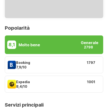
Popolarità
Generale
8,1
Molto bene
2798
Booking
1797
7,9/10
Expedia
1001
8,4/10
Servizi principali