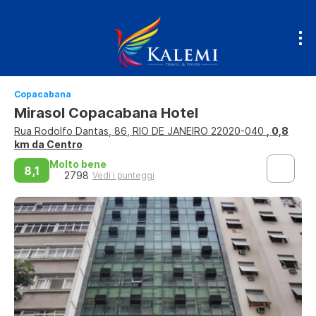
Copacabana
Mirasol Copacabana Hotel
Rua Rodolfo Dantas, 86, RIO DE JANEIRO 22020-040
, 0,8
km da Centro
Molto bene
8,1
2798
Vedi i punteggi