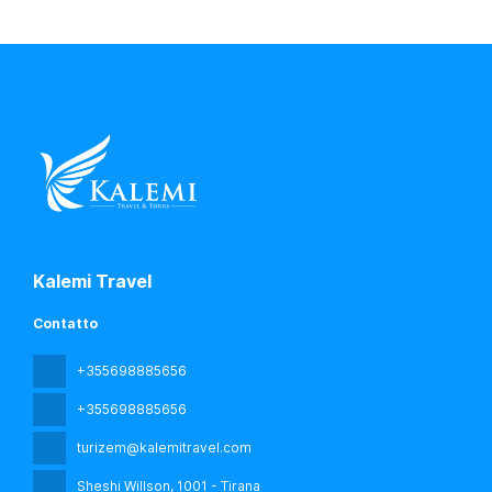
Kalemi Travel
Contatto
+355698885656
+355698885656
turizem@kalemitravel.com
Sheshi Willson
, 1001 - Tirana