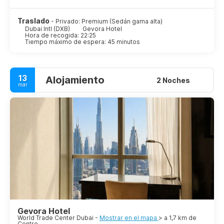
la antigua muralla de la ciudad de Dubai.
Otra gran atracción en Dubai es la Mezquita de Jumeirah,
Traslado
- Privado: Premium (Sedán gama alta)
Dubai Intl (DXB)
Gevora Hotel
que aunque esta fuera del casco antiguo, es un maravilloso
Hora de recogida: 22:25
ejemplo de la arquitectura islámica tradicional. Dubai es una
Tiempo máximo de espera: 45 minutos
ciudad del futuro en constante desarrollo, sin embargo, ha
logrado conservar sus tradiciones y cultura, es uno de los
lugares más excitantes del mundo".
13
Alojamiento
2 Noches
mar
Gevora Hotel
World Trade Center Dubai -
Mostrar en el mapa
> a 1,7 km de
Centro