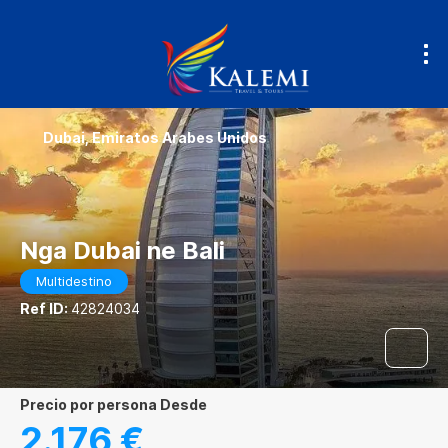
Dubai, Emiratos Arabes Unidos
Nga Dubai ne Bali
Multidestino
Ref ID:
42824034
precio por persona Desde
2.176 €