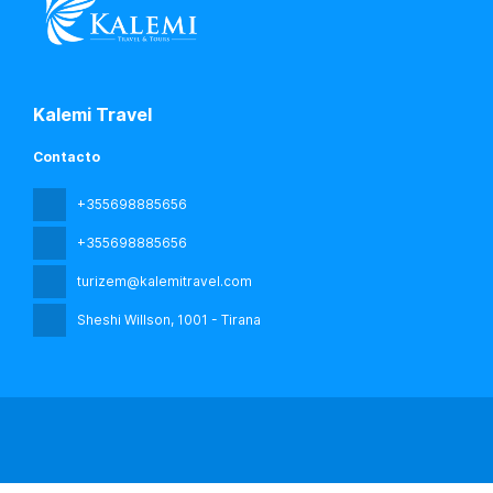
Kalemi Travel
Contacto
+355698885656
+355698885656
turizem@kalemitravel.com
Sheshi Willson
, 1001 - Tirana