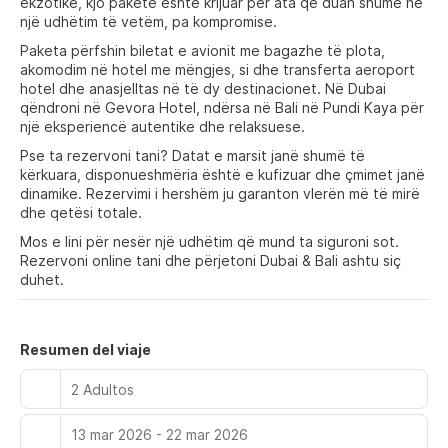
ekzotike, kjo paketë është krijuar për ata që duan shumë në
një udhëtim të vetëm, pa kompromise.
Paketa përfshin biletat e avionit me bagazhe të plota,
akomodim në hotel me mëngjes, si dhe transferta aeroport
hotel dhe anasjelltas në të dy destinacionet. Në Dubai
qëndroni në Gevora Hotel, ndërsa në Bali në Pundi Kaya për
një eksperiencë autentike dhe relaksuese.
Pse ta rezervoni tani? Datat e marsit janë shumë të
kërkuara, disponueshmëria është e kufizuar dhe çmimet janë
dinamike. Rezervimi i hershëm ju garanton vlerën më të mirë
dhe qetësi totale.
Mos e lini për nesër një udhëtim që mund ta siguroni sot.
Rezervoni online tani dhe përjetoni Dubai & Bali ashtu siç
duhet.
Resumen del viaje
2 Adultos
13 mar 2026 - 22 mar 2026