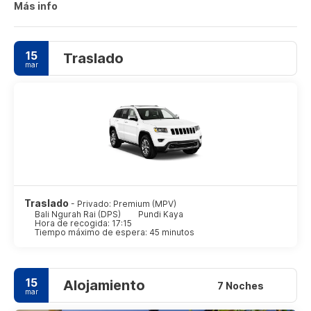
desarrollado una importante industria turística. Ubud tiene
Más info
una población de aproximadamente 30.000 personas, más
una constante pero fluctuante población de turistas.
Recientemente se ha vuelto difícil distinguir el pueblo de las
15
Traslado
aldeas que lo rodean. El área que rodea al pueblo está
mar
compuesta por pequeños campos, terrazas de arroz y
bosque.
Traslado
- Privado: Premium (MPV)
Bali Ngurah Rai (DPS)
Pundi Kaya
Hora de recogida: 17:15
Tiempo máximo de espera: 45 minutos
15
Alojamiento
7 Noches
mar