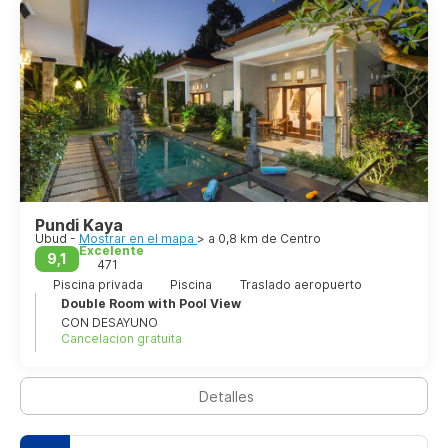
Pundi Kaya
Ubud -
Mostrar en el mapa
> a 0,8 km de Centro
Excelente
9,1
471
Piscina privada
Piscina
Traslado aeropuerto
Double Room with Pool View
CON DESAYUNO
Cancelacion gratuita
Detalles