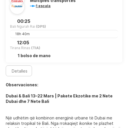
Múltiples transportes
1 escala
00:25
Bali Ngurah Rai
(DPS)
18h 40m
12:05
Tirana Rinas
(TIA)
1 bolso de mano
Detalles
Observaciones:
Dubai & Bali 13–22 Mars | Pakete Ekzotike me 2 Nete
Dubai dhe 7 Nete Bali
Një udhëtim që kombinon energjinë urbane të Dubai me
relaksin tropikal të Bali. Nga rrokaqiejt ikonike te plazhet