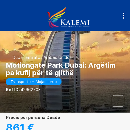
Dubai, Emiratos Arabes Unidos
Motiongate Park Dubai: Argëtim
pa kufij për të gjithë
Transporte + Alojamiento
Ref ID:
42662703
precio por persona Desde
861 €