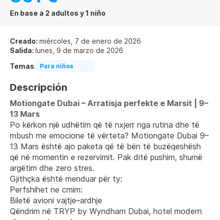
En base a 2 adultos y 1 niño
Creado:
miércoles, 7 de enero de 2026
Salida:
lunes, 9 de marzo de 2026
Temas
Para niños
Descripción
Motiongate Dubai – Arratisja perfekte e Marsit | 9–
13 Mars
Po kërkon një udhëtim që të nxjerr nga rutina dhe të 
mbush me emocione të vërteta? Motiongate Dubai 9–
13 Mars është ajo paketa që të bën të buzëqeshësh 
që në momentin e rezervimit. Pak ditë pushim, shumë 
argëtim dhe zero stres.
Gjithçka është menduar për ty:
Perfshihet ne cmim:
Biletë avioni vajtje–ardhje
Qëndrim në TRYP by Wyndham Dubai, hotel modern 