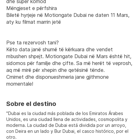
dhe super komod
Mëngjeset e përfshira
Biletë hyrjeje në Motiongate Dubai ne daten 11 Mars, 
aty ku filmat marrin jetë
Pse ta rezervosh tani?
Këto data janë shumë të kërkuara dhe vendet 
mbushen shpejt. Motiongate Dubai në Mars është hit, 
sidomos për familje dhe çifte. Sa më herët të veprosh, 
aq më mirë për xhepin dhe qetësinë tënde.
Cmimet dhe disponueshmeria jane gjithmone 
momentale!
Sobre el destino
"Dubai es la ciudad más poblada de los Emiratos Árabes
Unidos, es una ciudad llena de actividades, cosmopolita y
moderna. La ciudad de Dubai está dividida por un arroyo,
con Deira en un lado y Bur Dubai, el casco histórico, por el
otro.