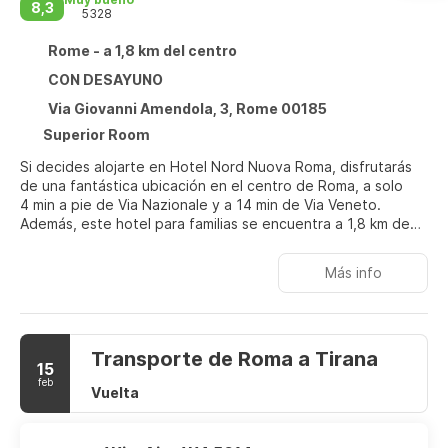
8,3
5328
Rome - a 1,8 km del centro
CON DESAYUNO
Via Giovanni Amendola, 3, Rome 00185
Superior Room
Si decides alojarte en Hotel Nord Nuova Roma, disfrutarás
de una fantástica ubicación en el centro de Roma, a solo
4 min a pie de Via Nazionale y a 14 min de Via Veneto.
Además, este hotel para familias se encuentra a 1,8 km de
Coliseo y a 2 km de Villa Borghese.
Más info
Con gimnasio y muchas otras instalaciones recreativas a tu
disposición, no te quedará ni un minuto libre. Tienes también
una terraza en la azotea donde sentarte a contemplar el
paisaje. Otros servicios de este hotel incluyen conexión a
Transporte de Roma a Tirana
Internet wifi gratis, servicios de conserjería y una televisión
15
en la zona común.
feb
Vuelta
Te sentirás como en tu propia casa en cualquiera de las 157
habitaciones con minibar y televisión de pantalla plana. La