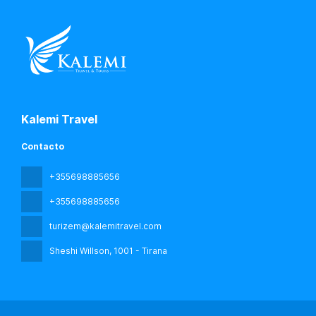
Kalemi Travel
Contacto
+355698885656
+355698885656
turizem@kalemitravel.com
Sheshi Willson
, 1001 - Tirana