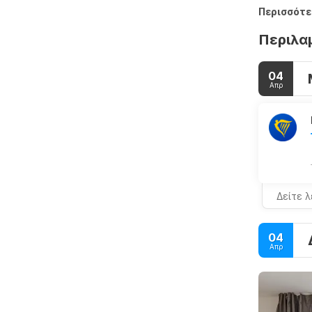
Περισσότε
Περιλα
04
Απρ
Δείτε 
04
Απρ