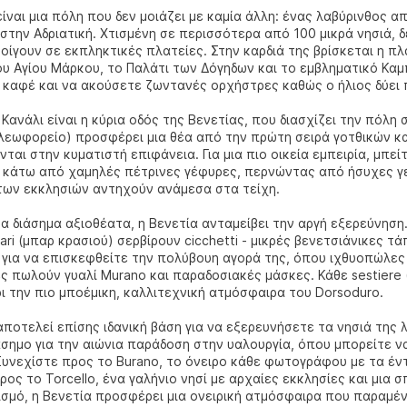
είναι μια πόλη που δεν μοιάζει με καμία άλλη: ένας λαβύρινθος 
στην Αδριατική. Χτισμένη σε περισσότερα από 100 μικρά νησιά, δ
οίγουν σε εκπληκτικές πλατείες. Στην καρδιά της βρίσκεται η π
ου Αγίου Μάρκου, το Παλάτι των Δόγηδων και το εμβληματικό Κα
 καφέ και να ακούσετε ζωντανές ορχήστρες καθώς ο ήλιος δύει
Κανάλι είναι η κύρια οδός της Βενετίας, που διασχίζει την πόλ
λεωφορείο) προσφέρει μια θέα από την πρώτη σειρά γοτθικών κα
ται στην κυματιστή επιφάνεια. Για μια πιο οικεία εμπειρία, μπεί
 κάτω από χαμηλές πέτρινες γέφυρες, περνώντας από ήσυχες γε
ων εκκλησιών αντηχούν ανάμεσα στα τείχη.
α διάσημα αξιοθέατα, η Βενετία ανταμείβει την αργή εξερεύνηση.
ri (μπαρ κρασιού) σερβίρουν cicchetti - μικρές βενετσιάνικες τάπ
 για να επισκεφθείτε την πολύβουη αγορά της, όπου ιχθυοπώλε
ες πωλούν γυαλί Murano και παραδοσιακές μάσκες. Κάθε sestiere
ι την πιο μποέμικη, καλλιτεχνική ατμόσφαιρα του Dorsoduro.
αποτελεί επίσης ιδανική βάση για να εξερευνήσετε τα νησιά της
άσημο για την αιώνια παράδοση στην υαλουργία, όπου μπορείτε
Συνεχίστε προς το Burano, το όνειρο κάθε φωτογράφου με τα έντ
ρος το Torcello, ένα γαλήνιο νησί με αρχαίες εκκλησίες και μια σ
ισμό, η Βενετία προσφέρει μια ονειρική ατμόσφαιρα που παραμέ