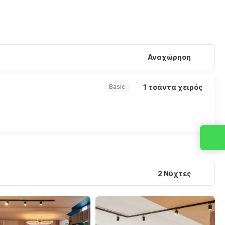
Αναχώρηση
1 τσάντα χειρός
Basic
2 Νύχτες