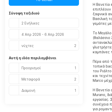
Η Βενετία 
επιπλέουν 
Σύνοψη ταξιδιού
ξαφνικά αν
Βασιλική τ
2 Ενήλικες
γεμάτες με
Το Μεγάλο 
4 Απρ 2026 - 6 Απρ 2026
(θαλάσσιο 
αντανακλών
νύχτες
2
γλιστρήστε
καμπάνες τ
Αυτή η ιδέα περιλαμβάνει
Πέρα από τ
τοπικά baca
Προορισμοί
1
του Ριάλτο
και τεχνίτ
Μεταφορά
2
Marco μέχρ
Η Βενετία 
Διαμονή
1
Murano, δι
εργασίας. 
συνέχεια π
για ρομαντ