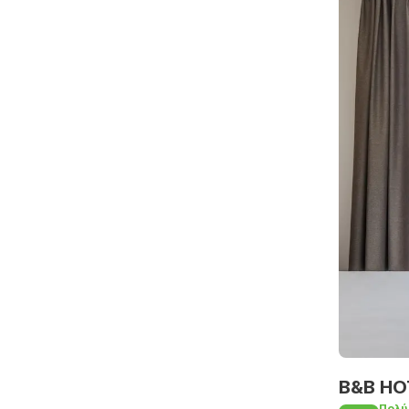
B&B HO
Πολύ