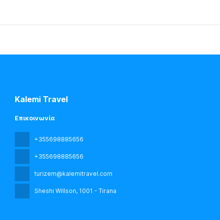
Kalemi Travel
Επικοινωνία
+355698885656
+355698885656
turizem@kalemitravel.com
Sheshi Willson
, 1001 - Tirana