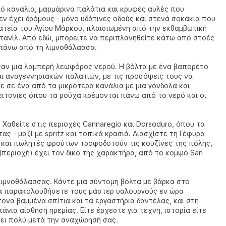
από κανάλια, μαρμάρινα παλάτια και κρυφές αυλές που
εν έχει δρόμους - μόνο υδάτινες οδούς και στενά σοκάκια που
λατεία του Αγίου Μάρκου, πλαισιωμένη από την εκθαμβωτική
μπανίλ. Από εδώ, μπορείτε να περιπλανηθείτε κάτω από στοές
 πάνω από τη λιμνοθάλασσα.
η σαν μια λαμπερή λεωφόρος νερού. Η βόλτα με ένα βαπορέτο
ι αναγεννησιακών παλατιών, με τις προσόψεις τους να
τε σε ένα από τα μικρότερα κανάλια με μια γόνδολα και
ιτονιές όπου τα ρούχα κρέμονται πάνω από το νερό και οι
 Χαθείτε στις περιοχές Cannaregio και Dorsoduro, όπου τα
ας - μαζί με spritz και τοπικά κρασιά. Διασχίστε τη Γέφυρα
ς και πωλητές φρούτων τροφοδοτούν τις κουζίνες της πόλης,
 (περιοχή) έχει τον δικό της χαρακτήρα, από το κομψό San
 λιμνοθάλασσας. Κάντε μια σύντομη βόλτα με βάρκα στο
 να παρακολουθήσετε τους μάστερ υαλουργούς εν ώρα
ονα βαμμένα σπίτια και τα εργαστήρια δαντέλας, και στη
πάνια αίσθηση ηρεμίας. Είτε έρχεστε για τέχνη, ιστορία είτε
νει πολύ μετά την αναχώρησή σας.