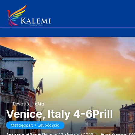
Βενετία, Ιταλία
Venice, Italy 4-6Prill
Μεταφορές + Ξενοδοχείο
Δημιουργήθηκε:
Πέμπτη 12 Μαρτίου 2026
-
Αναχώρηση:
Σά