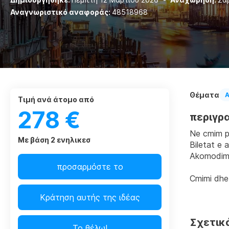
Αναγνωριστικό αναφοράς:
48518968
Θέματα
Α
τιμή ανά άτομο από
278 €
περιγρ
Ne cmim p
Με βάση 2 ενηλικεσ
Biletat e 
Akomodimi
προσαρμόστε το
Cmimi dhe
Κράτηση αυτής της ιδέας
Σχετικ
Το θέλω!