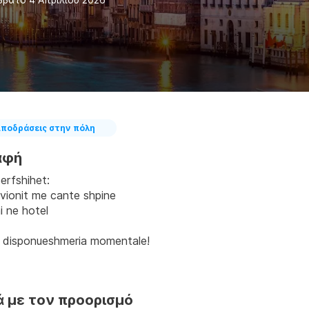
ποδράσεις στην πόλη
αφή
erfshihet:
avionit me cante shpine
 ne hotel
 disponueshmeria momentale!
ά με τον προορισμό