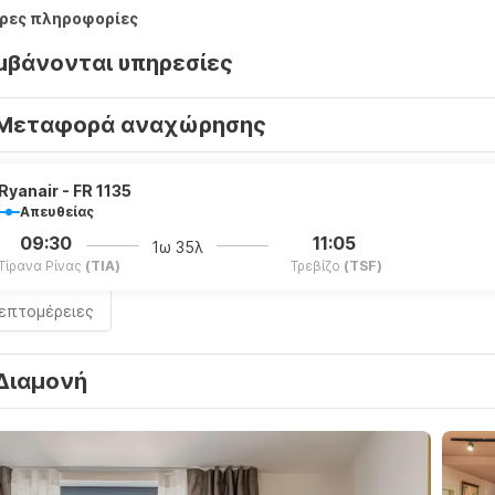
ρες πληροφορίες
μβάνονται υπηρεσίες
Μεταφορά αναχώρησης
Ryanair - FR 1135
Απευθείας
09:30
11:05
1ω 35λ
Τίρανα Ρίνας
(TIA)
Τρεβίζο
(TSF)
λεπτομέρειες
Διαμονή