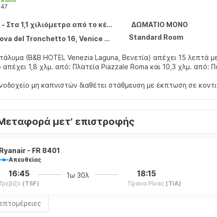
347
- Στα 1,1 χιλιόμετρα από το κέντρο
ΔΩΜΑΤΙΟ ΜΟΝΟ
Standard Room
ova del Tronchetto 16, Venice 30135
άλυμα (B&B HOTEL Venezia Laguna, Βενετία) απέχει 15 λεπτά με τα π
 απέχει 1,8 χλμ. από: Πλατεία Piazzale Roma και 10,3 χλμ. από: 
νοδοχείο μη καπνιστών διαθέτει στάθμευση με έκπτωση σε κοντ
 στο σπίτι σας σε ένα από τα 173 κλιματιζόμενα δωμάτια, τα οπ
δωρεάν ασύρματη πρόσβαση στο ίντερνετ κι επίσης παρέχονται γι
Μεταφορά μετ’ επιστροφής
 διαθέτουν δωρεάν προϊόντα προσωπικής περιποίησης και μπιντέ
επίσης οροφοκομία καθημερινά.
τε την όρεξή σας στο Al Bistrò, ένα από τα 2 εστιατόρια που υ
Ryanair - FR 8401
πρωινό (σε μπουφέ) καθημερινά μεταξύ 6:30 π.μ. - 10:30 π.μ..
Απευθείας
16:45
18:15
1ω 30λ
τικές παροχές περιλαμβάνονται γρήγορο check-in, γρήγορο check
Τρεβίζο
(TSF)
Τίρανα Ρίνας
(TIA)
λεπτομέρειες