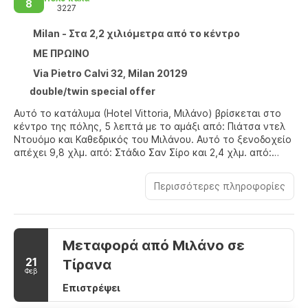
8
3227
Milan - Στα 2,2 χιλιόμετρα από το κέντρο
ΜΕ ΠΡΩΙΝΟ
Via Pietro Calvi 32, Milan 20129
double/twin special offer
Αυτό το κατάλυμα (Hotel Vittoria, Μιλάνο) βρίσκεται στο
κέντρο της πόλης, 5 λεπτά με το αμάξι από: Πιάτσα ντελ
Ντουόμο και Καθεδρικός του Μιλάνου. Αυτό το ξενοδοχείο
απέχει 9,8 χλμ. από: Στάδιο Σαν Σίρο και 2,4 χλμ. από:
Σκάλα του Μιλάνο.
Περισσότερες πληροφορίες
Χαρείτε τη θέα από το αίθριο και τον κήπο και κάντε
χρήση παροχών, όπως δωρεάν ασύρματο ίντερνετ. Οι
επιπλέον παροχές σε αυτό το ξενοδοχείο περιλαμβάνουν
υπηρεσίες concierge και τζάκι στο λόμπι.
Μεταφορά από Μιλάνο σε
Νιώστε σαν στο σπίτι σας σε ένα από τα 40 κλιματιζόμενα
21
Τίρανα
δωμάτια, όπου θα βρείτε την εξής παροχή: μίνι μπαρ. Με
Φεβ
τη δωρεάν ενσύρματη κι ασύρματη πρόσβαση στο ίντερνετ
Επιστρέψει
θα είστε πάντα online και για τη διασκέδασή σας