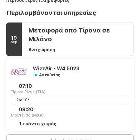
Περισσότερες πληροφορίες
Περιλαμβάνονται υπηρεσίες
Μεταφορά από Τίρανα σε
19
Μιλάνο
Φεβ
Αναχώρηση
WizzAir - W4 5023
Απευθείας
07:10
Τίρανα Ρίνας
(TIA)
2ω 10λ
09:20
Μαλπένσα
(MXP)
1 τσάντα χειρός