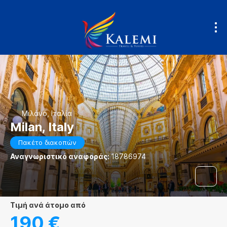
Μιλάνο, Ιταλία
Milan, Italy
Πακέτο διακοπών
Αναγνωριστικό αναφοράς:
18786974
τιμή ανά άτομο από
190 €