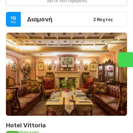
Δείτε λεπτομέρειες
19
Διαμονή
2 Νύχτες
Φεβ
Hotel Vittoria
Πολύ καλά