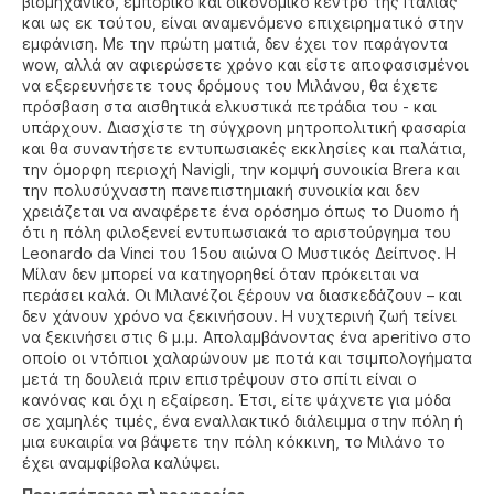
βιομηχανικό, εμπορικό και οικονομικό κέντρο της Ιταλίας
και ως εκ τούτου, είναι αναμενόμενο επιχειρηματικό στην
εμφάνιση. Με την πρώτη ματιά, δεν έχει τον παράγοντα
wow, αλλά αν αφιερώσετε χρόνο και είστε αποφασισμένοι
να εξερευνήσετε τους δρόμους του Μιλάνου, θα έχετε
πρόσβαση στα αισθητικά ελκυστικά πετράδια του - και
υπάρχουν. Διασχίστε τη σύγχρονη μητροπολιτική φασαρία
και θα συναντήσετε εντυπωσιακές εκκλησίες και παλάτια,
την όμορφη περιοχή Navigli, την κομψή συνοικία Brera και
την πολυσύχναστη πανεπιστημιακή συνοικία και δεν
χρειάζεται να αναφέρετε ένα ορόσημο όπως το Duomo ή
ότι η πόλη φιλοξενεί εντυπωσιακά το αριστούργημα του
Leonardo da Vinci του 15ου αιώνα Ο Μυστικός Δείπνος. Η
Μίλαν δεν μπορεί να κατηγορηθεί όταν πρόκειται να
περάσει καλά. Οι Μιλανέζοι ξέρουν να διασκεδάζουν – και
δεν χάνουν χρόνο να ξεκινήσουν. Η νυχτερινή ζωή τείνει
να ξεκινήσει στις 6 μ.μ. Απολαμβάνοντας ένα aperitivo στο
οποίο οι ντόπιοι χαλαρώνουν με ποτά και τσιμπολογήματα
μετά τη δουλειά πριν επιστρέψουν στο σπίτι είναι ο
κανόνας και όχι η εξαίρεση. Έτσι, είτε ψάχνετε για μόδα
σε χαμηλές τιμές, ένα εναλλακτικό διάλειμμα στην πόλη ή
μια ευκαιρία να βάψετε την πόλη κόκκινη, το Μιλάνο το
έχει αναμφίβολα καλύψει.