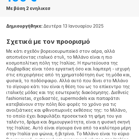
Με βάση 2 ενηλικεσ
Δημιουργήθηκε:
Δευτέρα 13 Ιανουαρίου 2025
Σχετικά με τον προορισμό
Με κάτι σχεδόν βορειοευρωπαϊκό στον αέρα, αλλά
αποπνέοντας ιταλικό στυλ, το Μιλάνο είναι η πιο
κοσμοπολίτικη πόλη της Ιταλίας. Η πρωτεύουσα της
Λομβαρδίας είναι τόσο εργατική όσο και λαμπερή - ισχυρή
στις επιχειρήσεις από τη χρηματοδότηση έως τη μόδα και,
φυσικά, το ποδόσφαιρο. Αλλά αυτό που δίνει στο Μιλάνο
το σίγουρο κάτι του είναι η θέση του ως το επίκεντρο της
ιταλικής μόδας και της εσωτερικής διακόσμησης. Διεθνείς
fashionistas, σχεδιαστές, supermodels και παπαράτσι
κατεβαίνουν στην πόλη δύο φορές το χρόνο για τις
ανοιξιάτικες και φθινοπωρινές εκθέσεις της: το Μιλάνο,
το οποίο έχει διαφυλάξει προσεκτικά τη φήμη του για
ταλέντο, δράμα και δημιουργικότητα, είναι η φυσική σκηνή
της Ιταλίας. Αυτό είναι σίγουρα ένα από τα καλύτερα μέρη
στην Ιταλία για ψώνια, ή βιτρίνα. Το Μιλάνο είναι το κύριο