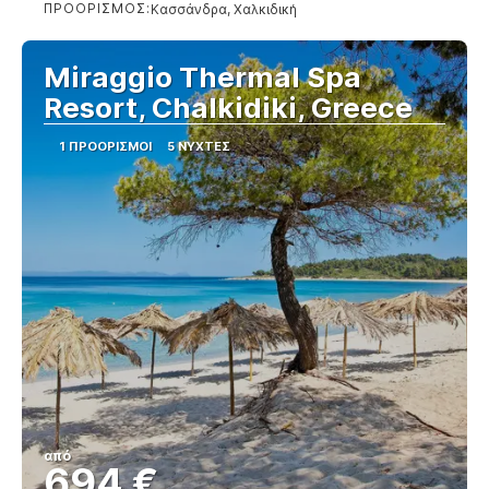
ΠΡΟΟΡΙΣΜΌΣ:
Κασσάνδρα, Χαλκιδική
Βλέπω
Miraggio Thermal Spa
Resort, Chalkidiki, Greece
1 ΠΡΟΟΡΙΣΜΟΊ
5 ΝΎΧΤΕΣ
από
694 €