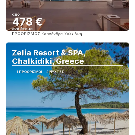
από
478 €
ανά άτομο
ΠΡΟΟΡΙΣΜΌΣ:
Κασσάνδρα, Χαλκιδική
Βλέπω
Zelia Resort & SPA,
Chalkidiki, Greece
1 ΠΡΟΟΡΙΣΜΟΊ
4 ΝΎΧΤΕΣ