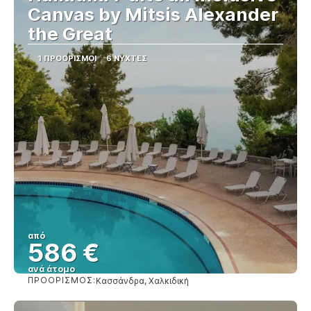
Canvas by Mitsis Alexander
the Great
1 ΠΡΟΟΡΙΣΜΟΊ
6 ΝΎΧΤΕΣ
από
586 €
ανά άτομο
ΠΡΟΟΡΙΣΜΌΣ:
Κασσάνδρα, Χαλκιδική
Βλέπω