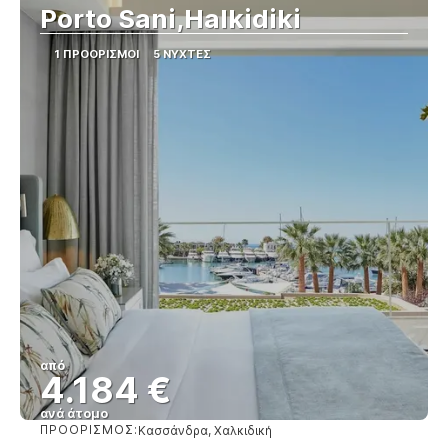
Porto Sani,Halkidiki
1 ΠΡΟΟΡΙΣΜΟΊ
5 ΝΎΧΤΕΣ
από
4.184 €
ανά άτομο
ΠΡΟΟΡΙΣΜΌΣ:
Κασσάνδρα, Χαλκιδική
Βλέπω