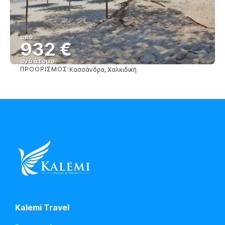
από
932 €
ανά άτομο
ΠΡΟΟΡΙΣΜΌΣ:
Κασσάνδρα, Χαλκιδική
Βλέπω
Kalemi Travel