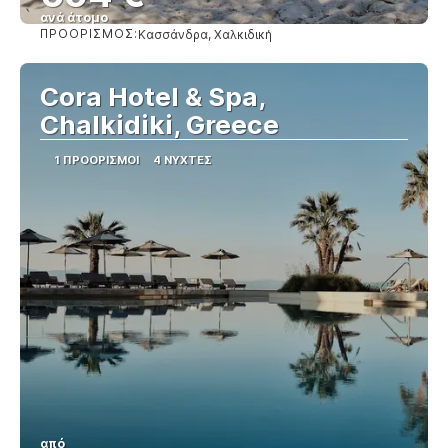
ανά άτομο
ΠΡΟΟΡΙΣΜΌΣ:
Κασσάνδρα, Χαλκιδική
Βλέπω
Cora Hotel & Spa,
Chalkidiki, Greece
1 ΠΡΟΟΡΙΣΜΟΊ
4 ΝΎΧΤΕΣ
από