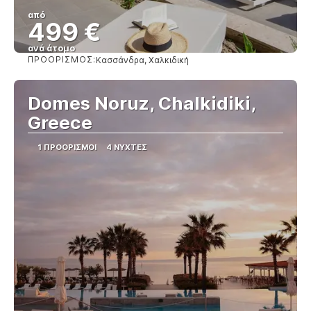
από
499 €
ανά άτομο
ΠΡΟΟΡΙΣΜΌΣ:
Κασσάνδρα, Χαλκιδική
Βλέπω
Domes Noruz, Chalkidiki,
Greece
1 ΠΡΟΟΡΙΣΜΟΊ
4 ΝΎΧΤΕΣ