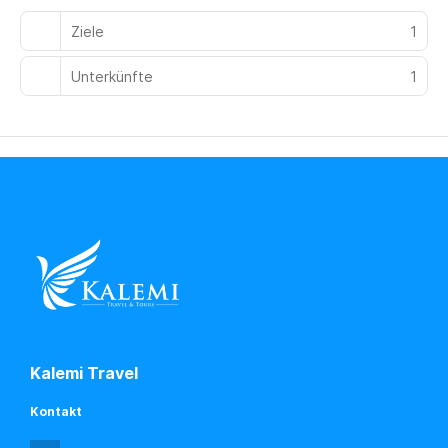
deinen Tag bei einem Drink an der Bar/Lounge ausklingen.
Ziele
1
Ein inbegriffenes Frühstücksbuffet wird täglich von
07:30 Uhr bis 10:30 Uhr angeboten.
Unterkünfte
1
Zum Angebot gehören ein Express-Check-in, ein
Textilreinigungsservice und eine rund um die Uhr besetzte
Rezeption. Vor Ort gibt es Folgendes: Parken ohne Service
(kostenlos).
Kalemi Travel
Kontakt