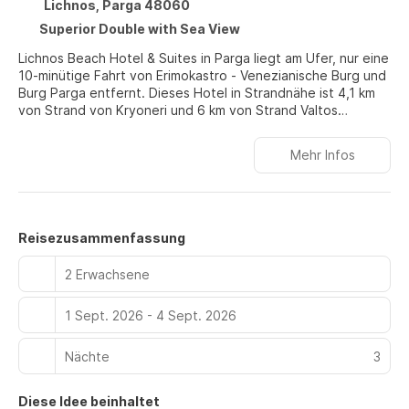
Lichnos, Parga 48060
Superior Double with Sea View
Lichnos Beach Hotel & Suites in Parga liegt am Ufer, nur eine
10-minütige Fahrt von Erimokastro - Venezianische Burg und
Burg Parga entfernt. Dieses Hotel in Strandnähe ist 4,1 km
von Strand von Kryoneri und 6 km von Strand Valtos
entfernt.
Mehr Infos
Nutz folgende Freizeiteinrichtung: Außenpool. Du kannst
aber auch den schönen Ausblick von folgenden Punkten
genießen: Terrasse und Garten. Auch kostenloses WLAN
und einen Concierge-Service bietet dieses Hotel.
Reisezusammenfassung
Fühl dich in einem der 110 klimatisierten Zimmer mit Minibar
und Flachbildfernseher wie zu Hause. Die Zimmer haben
2 Erwachsene
eigene möblierte Balkone. Ein WLAN-Internetzugang
(kostenlos) ist ebenso verfügbar wie Satellitenempfang. Es
1 Sept. 2026 - 4 Sept. 2026
sind eigene Badezimmer mit Duschen vorhanden, die über
kostenlose Toilettenartikel und Haartrockner verfügen.
Nächte
3
Iss einen Happen im Venue 1, einem der 2 Restaurants
dieses Hotels, oder mach es dir in deinem Zimmer gemütlich
Diese Idee beinhaltet
und nutz den Zimmerservice (bitte Zeiten beachten). Lass