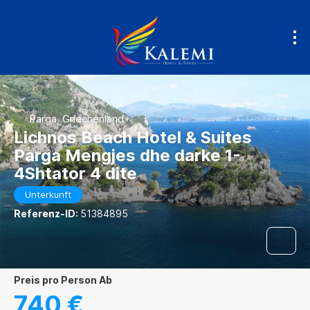
Parga, Griechenland
Lichnos Beach Hotel & Suites
Parga Mengjes dhe darke 1-
4Shtator 4 dite
Unterkunft
Referenz-ID:
51384895
Preis pro Person Ab
740 €